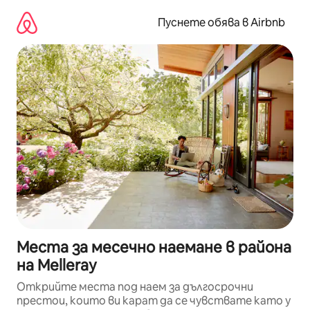
Пропускане
към
Пуснете обява в Airbnb
съдържанието
Места за месечно наемане в района
на Melleray
Открийте места под наем за дългосрочни
престои, които ви карат да се чувствате като у