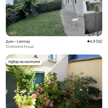
Дом – Lamnay
Средна оцен
4,9 (52)
Спокойна къща
Избор на гостите
Избор на гостите