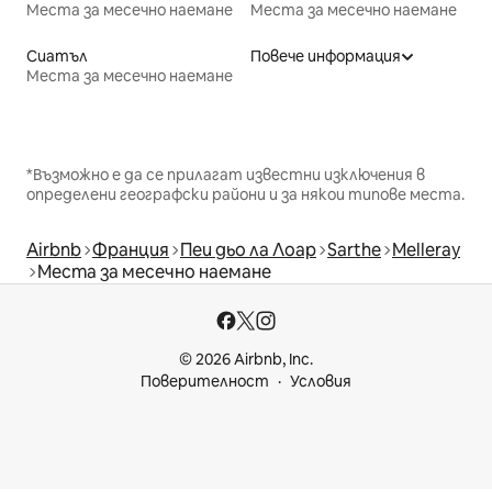
Места за месечно наемане
Места за месечно наемане
Сиатъл
Повече информация
Места за месечно наемане
*Възможно е да се прилагат известни изключения в
определени географски райони и за някои типове места.
Airbnb
Франция
Пеи дьо ла Лоар
Sarthe
Melleray
Места за месечно наемане
© 2026 Airbnb, Inc.
Поверителност
Условия