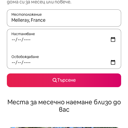
дома си за месец или повече.
Местоположение
Когато резултатите се покажат, използвайте клавишите 
Настаняване
Освобождаване
Търсене
Места за месечно наемане близо до
вас