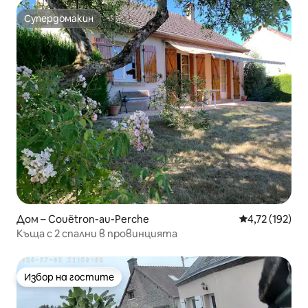
Супердомакин
Супердомакин
Дом – Couëtron-au-Perche
Средна оценка
4,72 (192)
Къща с 2 спални в провинцията
Избор на гостите
Избор на гостите