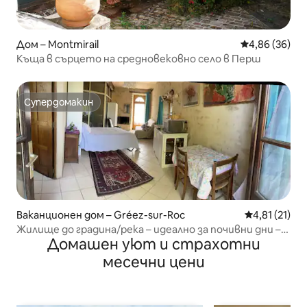
Дом – Montmirail
Средна оценк
4,86 (36)
Къща в сърцето на средновековно село в Перш
Супердомакин
Супердомакин
Ваканционен дом – Gréez-sur-Roc
Средна оценк
4,81 (21)
Жилище до градина/река – идеално за почивни дни –
Домашен уют и страхотни
етап – олимпийски игри
месечни цени