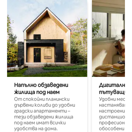
Напълно обзаведени
Дигитални н
жилища под наем
пътуващи п
От спокойни планински
Удобни места
дървени колиби до удобни
настаняване 
градски апартаменти –
настроени и
тези обзаведени жилища
дистанционн
под наем имат всички
професионалис
удобства на дома.
обособени р