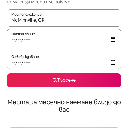
дома си за месец или повече.
Местоположение
Когато резултатите се покажат, използвайте клавишите 
Настаняване
Освобождаване
Търсене
Места за месечно наемане близо до
вас