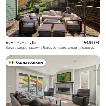
Дом – McMinnville
Средна оценк
4,99 (74)
Вила с хидромасажна вана, огнище, стая за игри и
зарядно устройство за електромобили!
Избор на гостите
Най-популярен избор на гостите