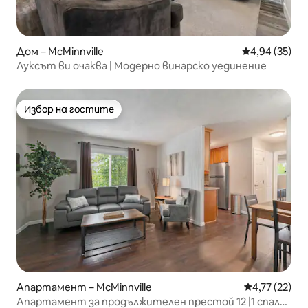
Дом – McMinnville
Средна оценк
4,94 (35)
Луксът ви очаква | Модерно винарско уединение
Избор на гостите
Избор на гостите
Апартамент – McMinnville
Средна оценк
4,77 (22)
Апартамент за продължителен престой 12 |1 спалня