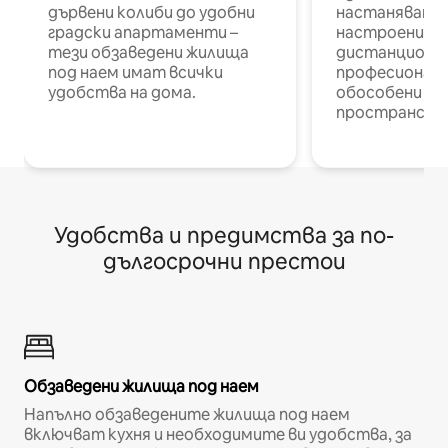
дървени колиби до удобни
настаняване 
градски апартаменти –
настроени и
тези обзаведени жилища
дистанционн
под наем имат всички
професионалис
удобства на дома.
обособени р
пространств
Удобства и предимства за по-
дългосрочни престои
Обзаведени жилища под наем
Напълно обзаведените жилища под наем
включват кухня и необходимите ви удобства, за