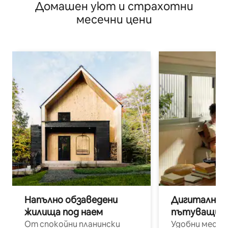
Домашен уют и страхотни
– пълна кухня – Макминвил
месечни цени
Напълно обзаведени
Дигитални н
жилища под наем
пътуващи п
От спокойни планински
Удобни места