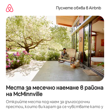
Пропускане
към
Пуснете обява в Airbnb
съдържанието
Места за месечно наемане в района
на McMinnville
Открийте места под наем за дългосрочни
престои, които ви карат да се чувствате като у