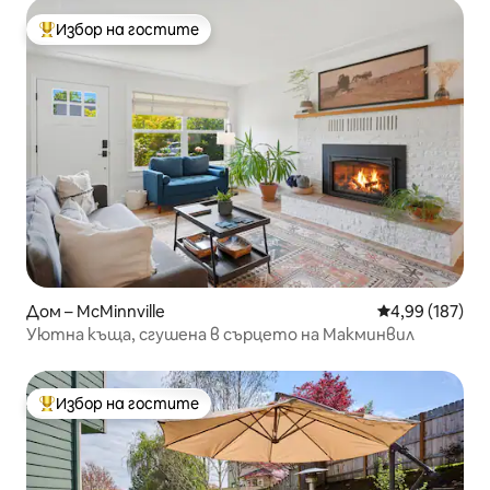
Избор на гостите
Най-популярен избор на гостите
Дом – McMinnville
Средна оценка
4,99 (187)
Уютна къща, сгушена в сърцето на Макминвил
Избор на гостите
Най-популярен избор на гостите