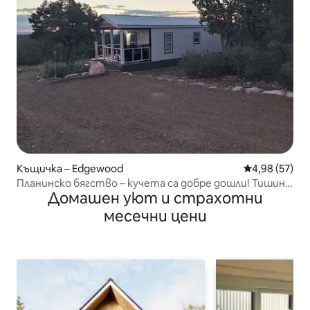
Къщичка – Edgewood
Средна оценк
4,98 (57)
Планинско бягство – кучета са добре дошли! Тишина
Домашен уют и страхотни
и спокойствие
месечни цени