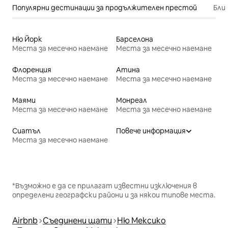
Популярни дестинации за продължителен престой
Бли
Ню Йорк
Барселона
Места за месечно наемане
Места за месечно наемане
Флоренция
Атина
Места за месечно наемане
Места за месечно наемане
Маями
Монреал
Места за месечно наемане
Места за месечно наемане
Сиатъл
Повече информация
Места за месечно наемане
*Възможно е да се прилагат известни изключения в
определени географски райони и за някои типове места.
Airbnb
Съединени щати
Ню Мексико