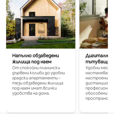
Напълно обзаведени
Дигитални н
жилища под наем
пътуващи п
От спокойни планински
Удобни места
дървени колиби до удобни
настаняване 
градски апартаменти –
настроени и
тези обзаведени жилища
дистанционн
под наем имат всички
професионалис
удобства на дома.
обособени р
пространств