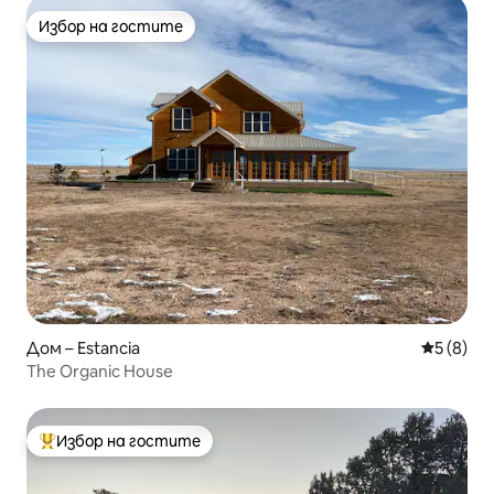
Избор на гостите
Избор на гостите
Дом – Estancia
Средна о
5 (8)
The Organic House
Избор на гостите
Най-популярен избор на гостите