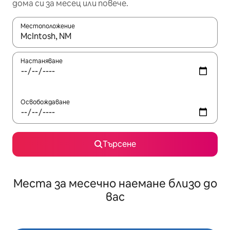
дома си за месец или повече.
Местоположение
Когато резултатите се покажат, използвайте клавишите 
Настаняване
Освобождаване
Търсене
Места за месечно наемане близо до
вас