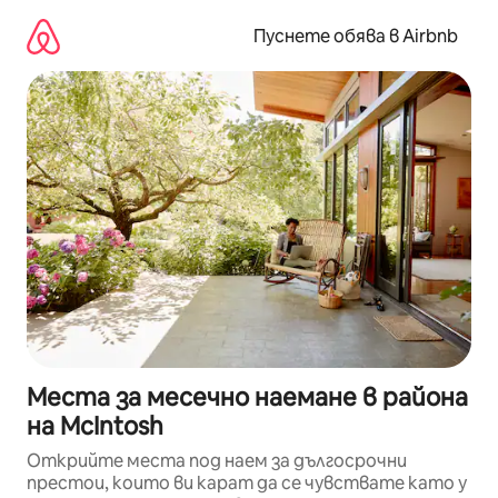
Пропускане
към
Пуснете обява в Airbnb
съдържанието
Места за месечно наемане в района
на McIntosh
Открийте места под наем за дългосрочни
престои, които ви карат да се чувствате като у