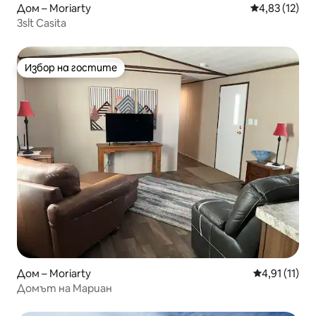
Дом – Moriarty
Средна оценк
4,83 (12)
3slt Casita
Избор на гостите
Избор на гостите
Дом – Moriarty
Средна оцен
4,91 (11)
Домът на Мариан