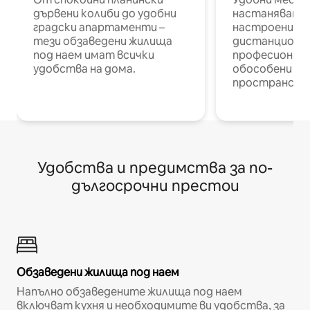
дървени колиби до удобни
настаняване 
градски апартаменти –
настроени и
тези обзаведени жилища
дистанционн
под наем имат всички
професионалис
удобства на дома.
обособени р
пространств
Удобства и предимства за по-
дългосрочни престои
Обзаведени жилища под наем
Напълно обзаведените жилища под наем
включват кухня и необходимите ви удобства, за