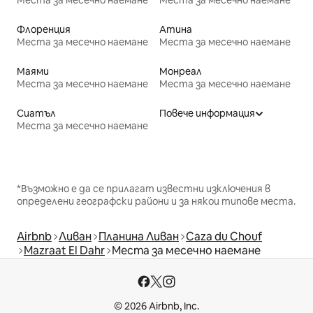
Флоренция
Атина
Места за месечно наемане
Места за месечно наемане
Маями
Монреал
Места за месечно наемане
Места за месечно наемане
Сиатъл
Повече информация
Места за месечно наемане
*Възможно е да се прилагат известни изключения в
определени географски райони и за някои типове места.
Airbnb
Ливан
Планина Ливан
Caza du Chouf
Mazraat El Dahr
Места за месечно наемане
© 2026 Airbnb, Inc.