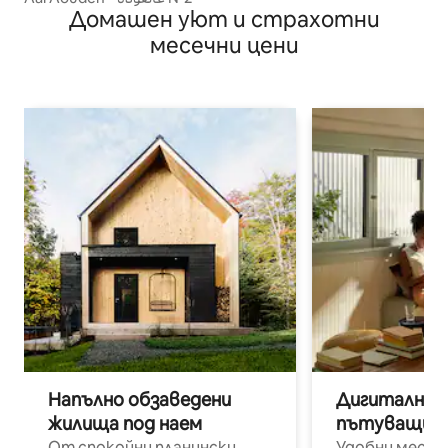
Домашен уют и страхотни
месечни цени
Напълно обзаведени
Дигитални н
жилища под наем
пътуващи п
От спокойни планински
Удобни места