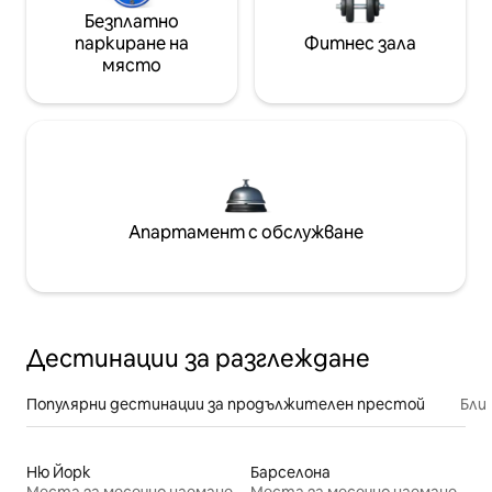
Безплатно
паркиране на
Фитнес зала
място
Апартамент с обслужване
Дестинации за разглеждане
Популярни дестинации за продължителен престой
Бли
Ню Йорк
Барселона
Места за месечно наемане
Места за месечно наемане