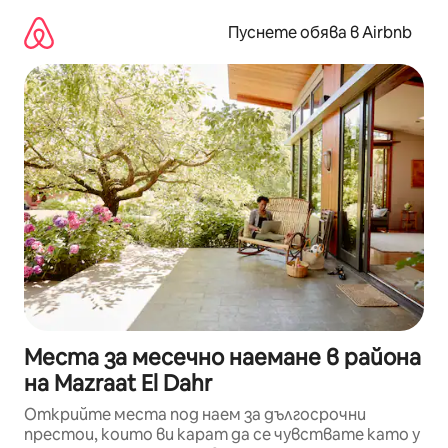
Пропускане
към
Пуснете обява в Airbnb
съдържанието
Места за месечно наемане в района
на Mazraat El Dahr
Открийте места под наем за дългосрочни
престои, които ви карат да се чувствате като у