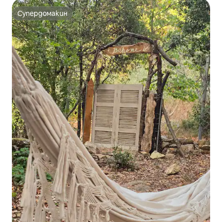
Супердомакин
Супердомакин