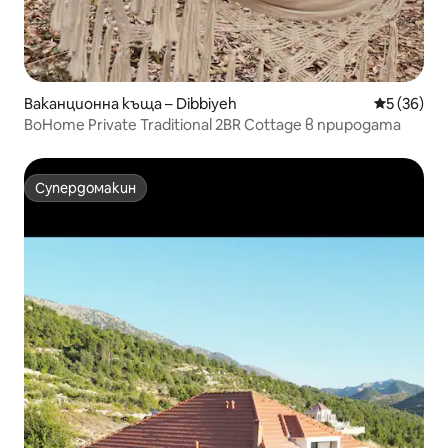
Ваканционна къща – Dibbiyeh
Средна оц
5 (36)
BoHome Private Traditional 2BR Cottage в природата
Супердомакин
Супердомакин