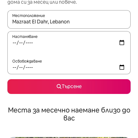
дома си за месец или повече.
Местоположение
Когато резултатите се покажат, използвайте клавишите 
Настаняване
Освобождаване
Търсене
Места за месечно наемане близо до
вас