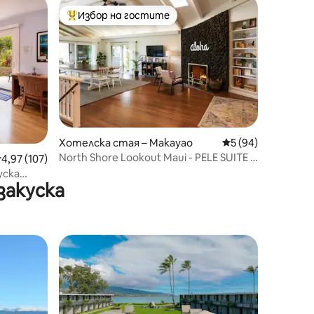
Избор на гостите
Най-популярен избор на гостите
Хотелска стая – Макауао
Средна оценка: 5
5 (94)
North Shore Lookout Maui - PELE SUITE -
редна оценка: 4,97 от 5, 107 отзива
4,97 (107)
Мауи B&B
уска
закуска