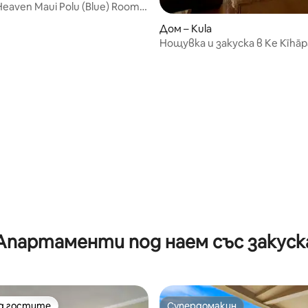
wela
eaven Maui Polu (Blue) Room
 от 5, 7 отзива
Дом – Kula
Нощувка и закуска в Ke Kīhāp
Апартаменти под наем със закуск
на гостите
Супердомакин