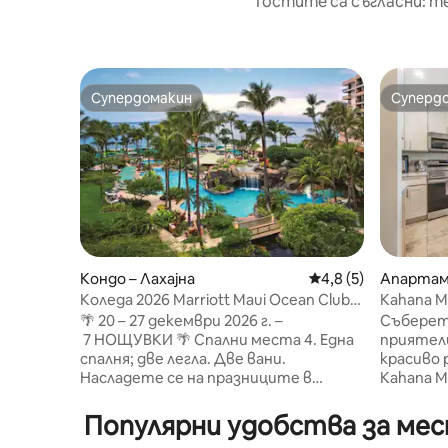
Гостите са съгласни: т
Супердомакин
Суперд
Супердомакин
Суперд
Кондо – Лахајна
Средна оценка: 4,8
4,8 (5)
Апартам
Коледа 2026 Marriott Maui Ocean Club
Kahana Ma
за 4 Kaanapali
KM305/4
🌴 20 – 27 декември 2026 г. –
Съберет
7 НОЩУВКИ 🌴 Спални места 4. Една
приятел
спалня; две легла. Две вани.
красиво 
Насладете се на празниците в
Kahana M
популярния курорт Marriott Maui
апартаме
Ocean Club на пясъчния плаж Ka'anapali
бани и д
Популярни удобства за мест
с прекрасни златни залези. Седем
мебел – 