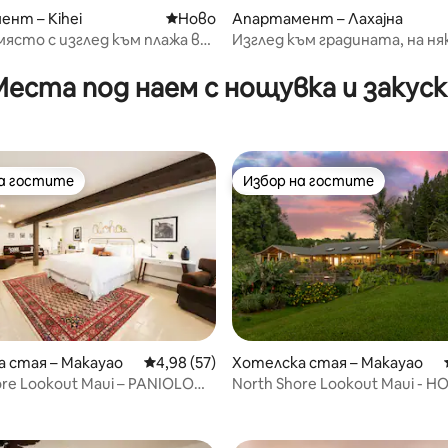
нт – Kihei
Ново място за отсядане
Ново
Апартамент – Лахајна
ясто с изглед към плажа в
Изглед към градината, на ня
 Кихеи
крачки от плажа, ресторант
магазини 259
Места под наем с нощувка и закуск
на гостите
Избор на гостите
на гостите
Избор на гостите
 стая – Макауао
Средна оценка: 4,98 от 5, 57 отзива
4,98 (57)
Хотелска стая – Макауао
ore Lookout Maui – PANIOLO
North Shore Lookout Maui - H
т 5, 868 отзива
aui B&B
SUUTE - Мауи B&B