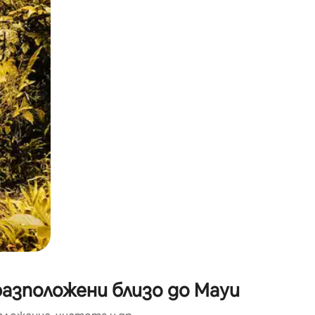
окосване или плъзгане.
разположени близо до Мауи