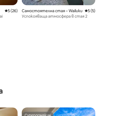
Средна оценка: 5 от 5, 26 отзива
5 (26)
Самостоятелна стая – Wailuku
Средна оценка: 
5 (5)
ai
Успокояваща атмосфера в стая 2
а
Супердомакин