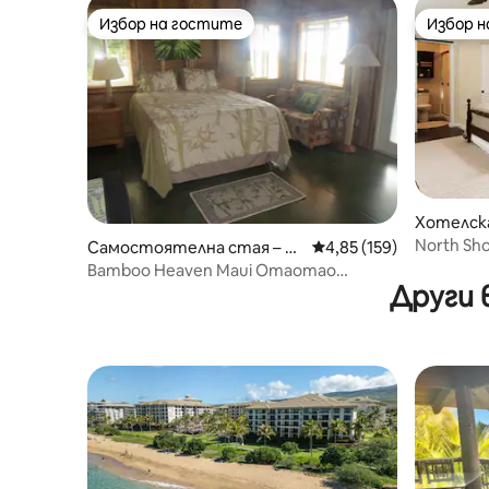
Избор на гостите
Избор 
Избор на гостите
Избор 
Хотелска
North Sh
Самостоятелна стая – H
Средна оценка: 4,85 о
4,85 (159)
SUITE - 
aiku-Pauwela
Bamboo Heaven Maui Omaomao
Други 
(зелена) стая LLC