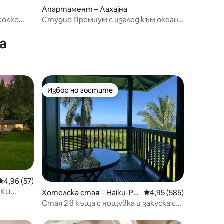
Апартамент – Лахајна
колко
Студио Премиум с изглед към океана
и,
– 418
а
Избор на гостите
Избор на гостите
Средна оценка: 4,96 от 5, 57 отзива
4,96 (57)
OKU
Хотелска стая – Haiku-Pa
Средна оценка: 4,95 
4,95 (585)
uwela
Стая 2 в къща с нощувка и закуска с
изглед към океана на северния бряг
на Холомакай