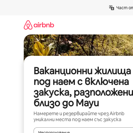
Пропускане
Част от
към
съдържанието
Ваканционни жилища
под наем с включена
закуска, разположен
близо до Мауи
Намерете и резервирайте чрез Airbnb
уникални места под наем със закуска
Местоположение