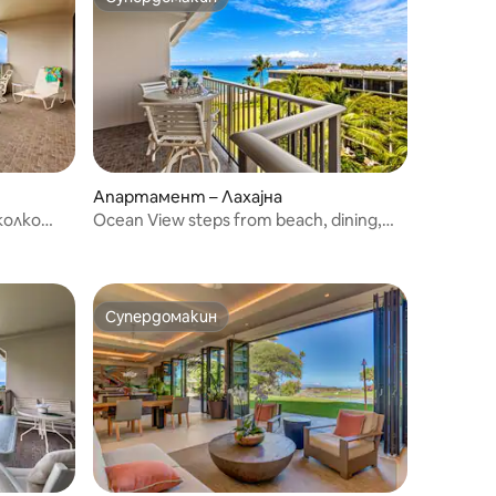
Супердомакин
Апартамент – Лахајна
колко
Ocean View steps from beach, dining,
 – The
shopping 716
Супердомакин
Супердомакин