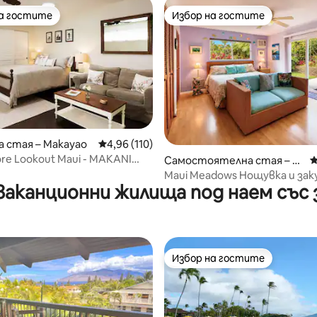
на гостите
Избор на гостите
на гостите
Избор на гостите
 стая – Макауао
Средна оценка: 4,96 от 5, 110 отзива
4,96 (110)
ore Lookout Maui - MAKANI
т 5, 159 отзива
Самостоятелна стая – Ki
С
Мауи B&B
hei
Maui Meadows Нощувка и зак
ваканционни жилища под наем със 
Кралски размер
Избор на гостите
Избор на гостите