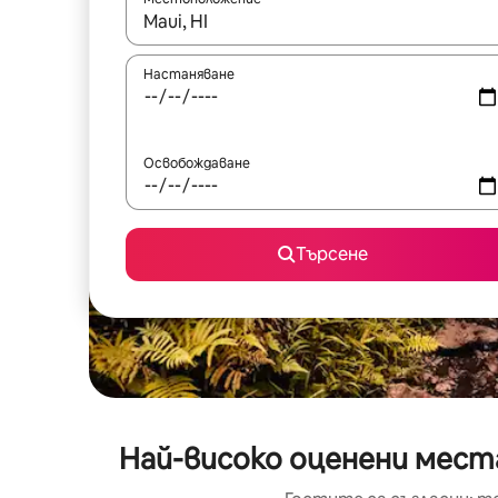
Когато резултатите се покажат, използвайт
Настаняване
Освобождаване
Търсене
Най-високо оценени места