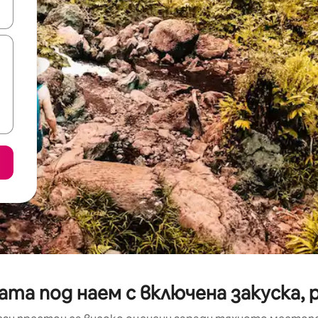
е клавишите със стрелки нагоре и надолу или навигирайте с д
та под наем с включена закуска, 