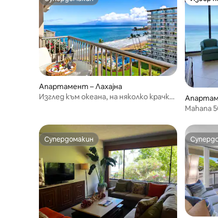
Супердомакин
Избор 
Апартамент – Лахајна
Изглед към океана, на няколко крачки
Апартам
от плажа, ресторанти, магазини 964
Mahana 5
спалня, 
Супердомакин
Суперд
Супердомакин
Суперд