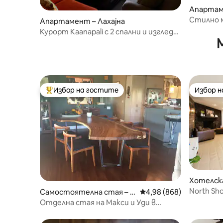
Апартаме
Стилно м
Апартамент – Лахајна
Ню Саут
Курорт Kaanapali с 2 спални и изглед
към океана! Коледа/Нова година
Избор на гостите
Избор 
Най-популярен избор на гостите
Избор 
Хотелска
North Sh
Самостоятелна стая – K
Средна оценка: 4,98 о
4,98 (868)
SUITE – M
ihei
Отделна стая на Макси и Уди в
„Dancing Turtle“