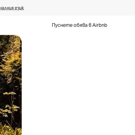
налния език
Пуснете обява в Airbnb