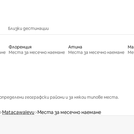
Близки дестинации
Флоренция
Атина
Ма
ане
Места за месечно наемане
Места за месечно наемане
Ме
определени географски райони и за някои типове места.
Matacawalevu
Места за месечно наемане