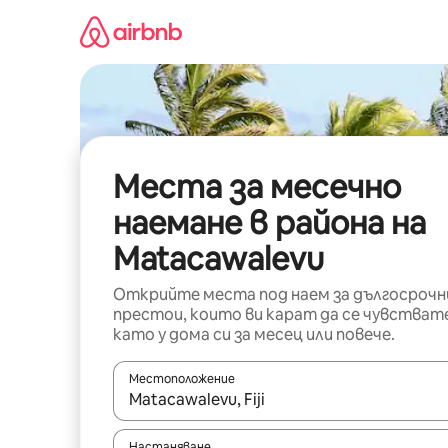
Пропускане
към
съдържанието
Места за месечно
наемане в района на
Matacawalevu
Открийте места под наем за дългосрочн
престои, които ви карат да се чувстват
като у дома си за месец или повече.
Местоположение
Когато резултатите се покажат, използвайт
Настаняване