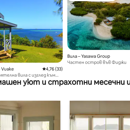
Вила – Yasawa Group
от 5, 40 отзива
Частен остров във Фиджи
– Vuake
Средна оценка: 4,76 от 5, 33 отзива
4,76 (33)
телна вила с изглед към
ашен уют и страхотни месечни 
 хижа сред природата