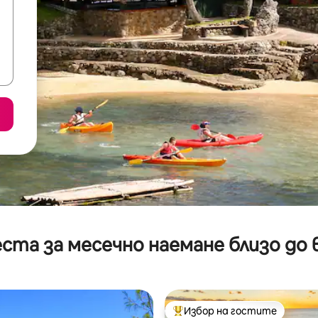
ста за месечно наемане близо до 
Избор на гостите
Най-популярен избор на гос