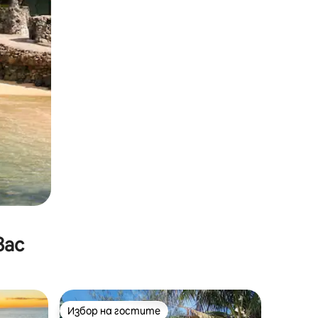
вас
Избор на гостите
тите
Избор на гостите