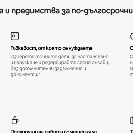
 и предимства за по-дългосрочн
Гъвкавост, от която се нуждаете
О
Изберете точните дати за настаняване
С
и напускане и резервирайте лесно онлайн,
н
без допълнителни задължения и
м
документи.*
т
Подходящи за работа помещения за
Т