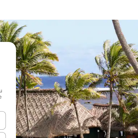
и
е
е клавишите със стрелки нагоре и надолу или навигирайте с д