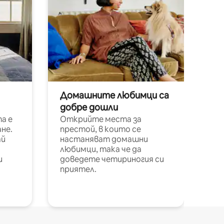
Домашните любимци са
добре дошли
а е
Открийте места за
не.
престой, в които се
ай
настаняват домашни
любимци, така че да
и
доведете четириногия си
приятел.