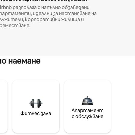
irbnb разполага с напълно обзаведени
партаменти, идеални за настаняване на
лужители, корпоративни жилища и
реместване.
но наемане
Апартамент
Фитнес зала
с обслужване