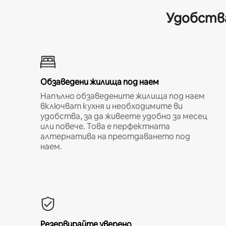
Удобства
Обзаведени жилища под наем
Напълно обзаведените жилища под наем
включват кухня и необходимите ви
удобства, за да живеете удобно за месец
или повече. Това е перфектната
алтернатива на преотдаването под
наем.
Резервирайте уверено