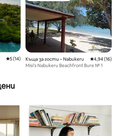
Средна оценка: 5 от 5, 14 отзива
5 (14)
Къща за гости – Nabukeru
Средна оценка: 4,94
4,94 (16)
Misi's Nabukeru Beachfront Bure № 1
цени