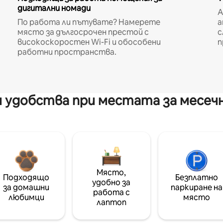
дигитални номади
A
По работа ли пътувате? Намерете
а
място за дългосрочен престой с
с
високоскоростен Wi-Fi и обособени
п
работни пространства.
 удобства при местата за месеч
Място,
Подходящо
Безплатно
удобно за
за домашни
паркиране на
работа с
любимци
място
лаптоп