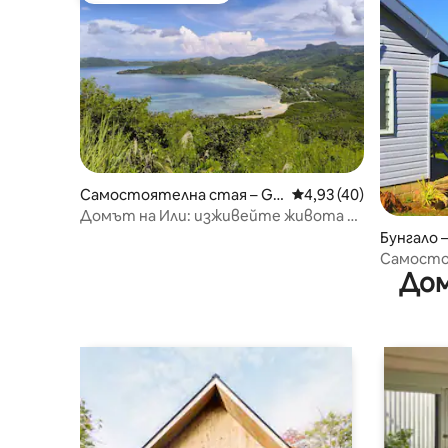
Самостоятелна стая – Gu
Средна оценка: 4,93 
4,93 (40)
nu
Домът на Или: изживейте живота на
Фиджи!
Бунгало 
Самостоя
Дом
морето в