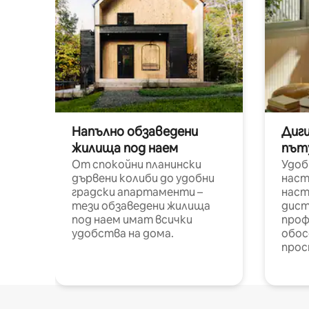
Напълно обзаведени
Диг
жилища под наем
път
От спокойни планински
Удоб
дървени колиби до удобни
наст
градски апартаменти –
наст
тези обзаведени жилища
дист
под наем имат всички
проф
удобства на дома.
обос
прос