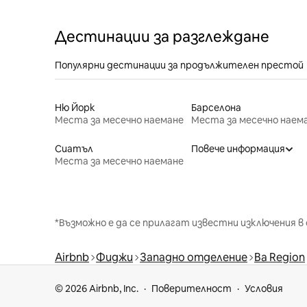
Дестинации за разглеждане
Популярни дестинации за продължителен престой
Ню Йорк
Барселона
Места за месечно наемане
Места за месечно наем
Сиатъл
Повече информация
Места за месечно наемане
*Възможно е да се прилагат известни изключения в 
Airbnb
Фиджи
Западно отделение
Ba Region
© 2026 Airbnb, Inc.
Поверителност
Условия