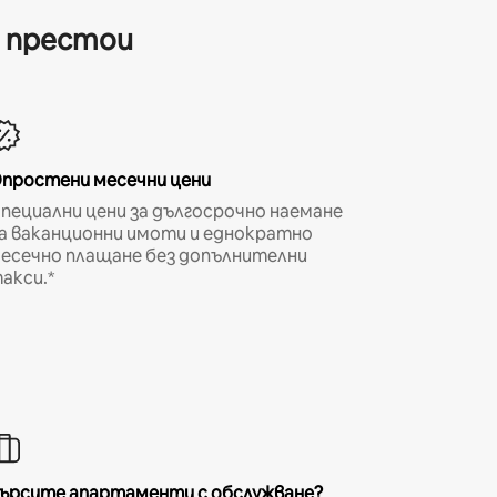
и престои
простени месечни цени
пециални цени за дългосрочно наемане
а ваканционни имоти и еднократно
есечно плащане без допълнителни
акси.*
ърсите апартаменти с обслужване?