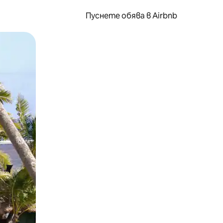
Пуснете обява в Airbnb
окосване или плъзгане.