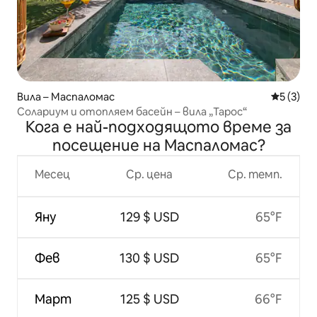
Вила – Маспаломас
Средна о
5 (3)
Солариум и отопляем басейн – вила „Тарос“
Кога е най-подходящото време за
посещение на Маспаломас?
Месец
Ср. цена
Ср. темп.
Яну
129 $ USD
65°F
Фев
130 $ USD
65°F
Март
125 $ USD
66°F