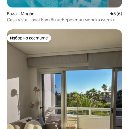
Вила – Mogán
Средна о
5 (6)
Casa Vista – очакват ви невероятни морски гледки
Избор на гостите
Избор на гостите