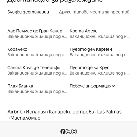
Близки дестинации
Други типове места за престой
Лас Палмас де Гран Канария
Коста Адехе
Ваканционни жилища под наем
Ваканционни жилища под наем
Коралехо
Пуерто дел Кармен
Ваканционни жилища под наем
Ваканционни жилища под наем
Санта Крус де Тенерифе
Пуерто де ла Крус
Ваканционни жилища под наем
Ваканционни жилища под наем
Плая Бланка
Повече информация
Ваканционни жилища под наем
Airbnb
Испания
Канарски острови
Las Palmas
Маспаломас