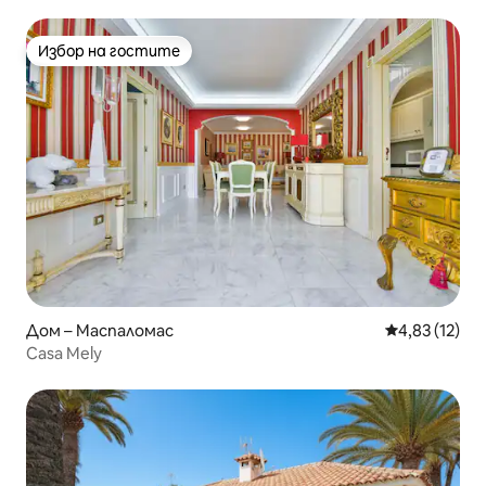
Избор на гостите
Избор на гостите
Дом – Маспаломас
Средна оценк
4,83 (12)
Casa Mely