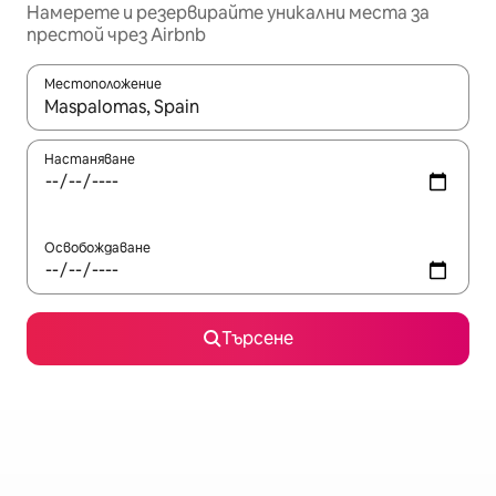
Намерете и резервирайте уникални места за
престой чрез Airbnb
Местоположение
Когато резултатите се покажат, използвайте клавишите 
Настаняване
Освобождаване
Търсене