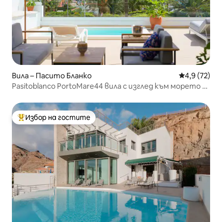
Вила – Пасито Бланко
Средна оцен
4,9 (72)
Pasitoblanco PortoMare44 вила с изглед към морето -
отопляем басейн
Избор на гостите
Най-популярен избор на гостите