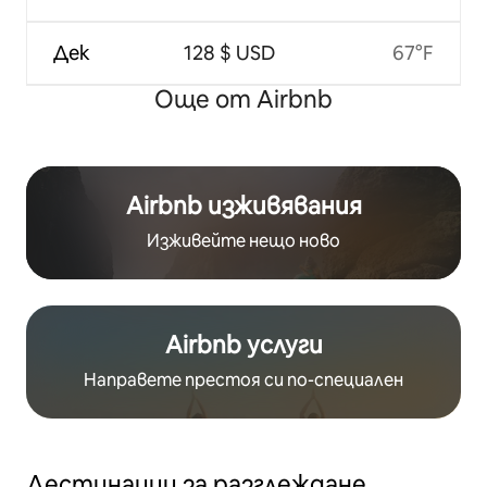
Дек
128 $ USD
67°F
Още от Airbnb
Airbnb изживявания
Изживейте нещо ново
Airbnb услуги
Направете престоя си по-специален
Дестинации за разглеждане