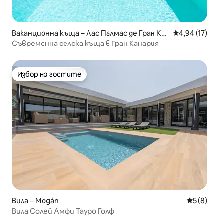
Ваканционна къща – Лас Палмас де Гран Ка
Средна оценк
4,94 (17)
нария
Съвременна селска къща в Гран Канария
Избор на гостите
Избор на гостите
Вила – Mogán
Средна о
5 (8)
Вила Солей Амфи Тауро Голф