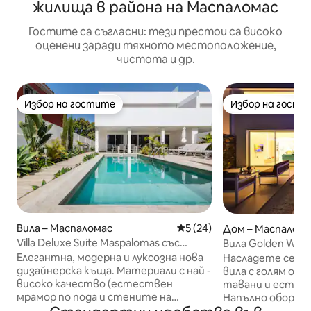
жилища в района на Маспаломас
Гостите са съгласни: тези престои са високо
оценени заради тяхното местоположение,
чистота и др.
Избор на гостите
Избор на гости
Избор на гостите
Избор на гости
Вила – Маспаломас
Средна оценка: 5 от 5, 24
5 (24)
Дом – Маспалом
Villa Deluxe Suite Maspalomas със
Вила Golden Whi
самостоятелен басейн
Homestaygrancan
Елегантна, модерна и луксозна нова
Насладете се на
дизайнерска къща. Материали с най -
вила с голям от
високо качество (естествен
тавани и естес
мрамор по пода и стените на
Напълно оборудв
баните). Състои се от 240 м2.
панорамна всеки