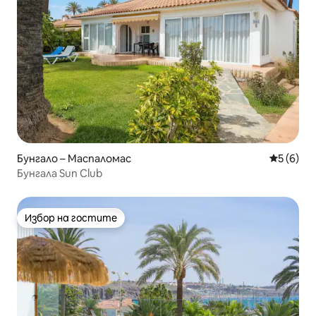
Бунгало – Маспаломас
Средна о
5 (6)
Бунгала Sun Club
Избор на гостите
Избор на гостите