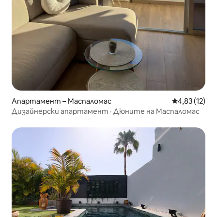
Апартамент – Маспаломас
Средна оценк
4,83 (12)
Дизайнерски апартамент · Дюните на Маспаломас