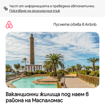
Пропускане
Част от информацията е преведена автоматично. 
към
Показване на оригиналния език
съдържанието
Пуснете обява в Airbnb
Ваканционни жилища под наем в
района на Маспаломас