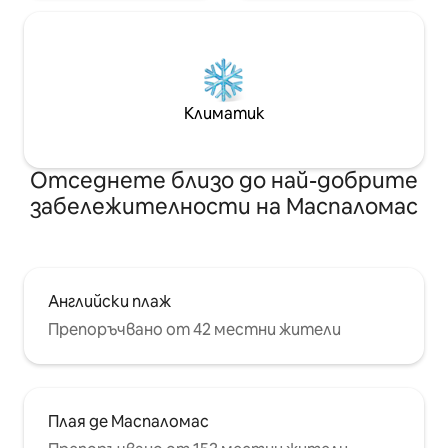
Климатик
Отседнете близо до най-добрите
забележителности на Маспаломас
Английски плаж
Препоръчвано от 42 местни жители
Плая де Маспаломас