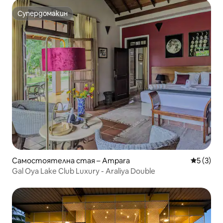
Супердомакин
Супердомакин
Самостоятелна стая – Ampara
Средна о
5 (3)
Gal Oya Lake Club Luxury - Araliya Double