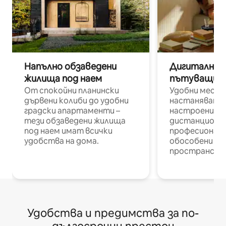
Напълно обзаведени
Дигитални н
жилища под наем
пътуващи п
От спокойни планински
Удобни места
дървени колиби до удобни
настаняване 
градски апартаменти –
настроени и
тези обзаведени жилища
дистанционн
под наем имат всички
професионалис
удобства на дома.
обособени р
пространств
Удобства и предимства за по-