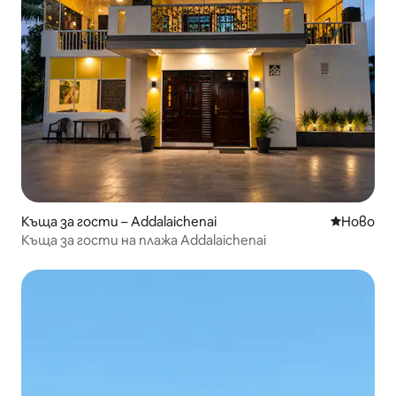
Къща за гости – Addalaichenai
Ново мяс
Ново
Къща за гости на плажа Addalaichenai