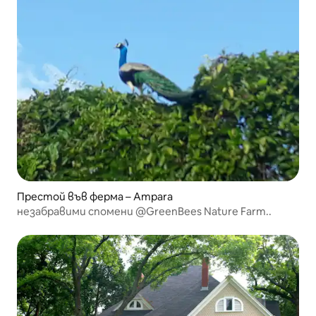
Престой във ферма – Ampara
незабравими спомени @GreenBees Nature Farm..