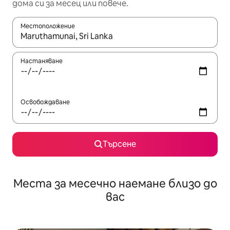
дома си за месец или повече.
Местоположение
Когато резултатите се покажат, използвайте клавишите 
Настаняване
Освобождаване
Търсене
Места за месечно наемане близо до
вас