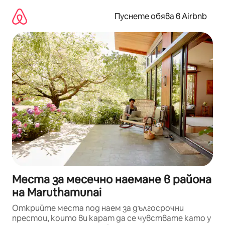
Пропускане
към
Пуснете обява в Airbnb
съдържанието
Места за месечно наемане в района
на Maruthamunai
Открийте места под наем за дългосрочни
престои, които ви карат да се чувствате като у