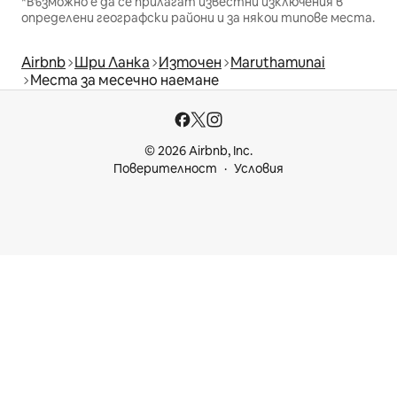
*Възможно е да се прилагат известни изключения в
определени географски райони и за някои типове места.
Airbnb
Шри Ланка
Източен
Maruthamunai
Места за месечно наемане
© 2026 Airbnb, Inc.
Поверителност
Условия