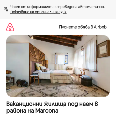
Пропускане
Част от информацията е преведена автоматично. 
към
Показване на оригиналния език
съдържанието
Пуснете обява в Airbnb
Ваканционни жилища под наем в
района на Maroona