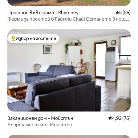
Престой във ферма – Rhymney
Средна оц
5 (55)
Ферма за престой в Раймни Скай! Останете 3 нощи,
ПЛАТЕТЕ за 2!
Избор на гостите
Най-популярен избор на гостите
Ваканционен дом – Мойстън
Средна оценк
4,92 (76)
Апартаментът - Мойстън