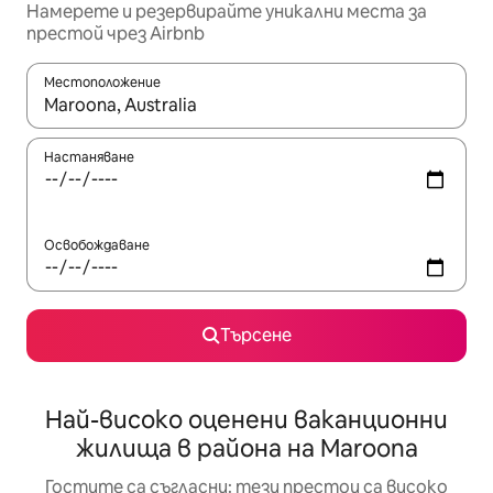
Намерете и резервирайте уникални места за
престой чрез Airbnb
Местоположение
Когато резултатите се покажат, използвайте клавишите 
Настаняване
Освобождаване
Търсене
Най-високо оценени ваканционни
жилища в района на Maroona
Гостите са съгласни: тези престои са високо