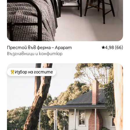
Престой във ферма – Арарат
Средна оценк
4,98 (66)
Възглавници и конфитюр
Избор на гостите
Най-популярен избор на гостите