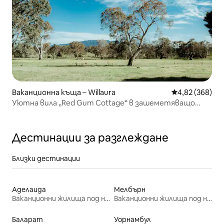
Ваканционна къща – Willaura
Средна оценка
4,82 (368)
Уютна вила „Red Gum Cottage“ в зашеметяващо
имение
Дестинации за разглеждане
Близки дестинации
Аделаида
Мелбърн
Ваканционни жилища под наем
Ваканционни жилища под наем
Баларат
Уорнамбул