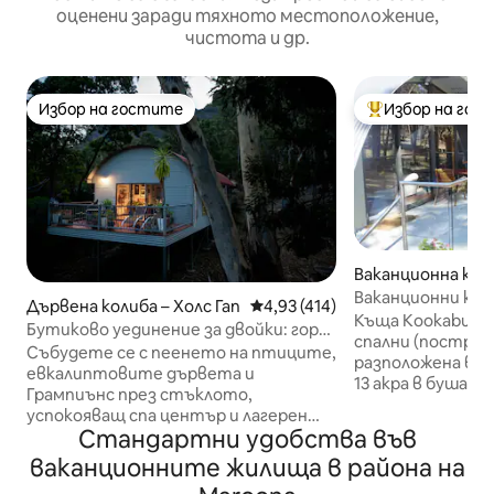
оценени заради тяхното местоположение,
чистота и др.
Избор на гостите
Избор на гос
Избор на гостите
Най-популярен 
Ваканционна къща
n
Ваканционни къщ
Дървена колиба – Холс Гап
Средна оценка: 4,93 от 5, 41
4,93 (414)
Kookaburra Cott
Къща Kookaburra 
Бутиково уединение за двойки: гора,
спални (построена
спа и огън на дърва
Събудете се с пеенето на птиците,
разположена в 
евкалиптовите дървета и
13 акра в буша. 
Грампиънс през стъклото,
имота или го из
успокояващ спа център и лагерен
за разходки в б
Стандартни удобства във
огън вечер. Escape е бутик място за
гора „Маунт Коу
почивка за двойки в частен двоен
ваканционните жилища в района на
на винарните в 
горски блок: достатъчно близо, за да
дива природа, в