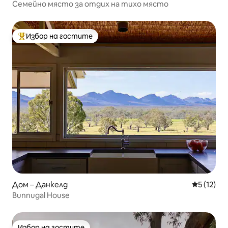
Семейно място за отдих на тихо място
Избор на гостите
Най-популярен избор на гостите
Дом – Данкелд
Средна оц
5 (12)
Bunnugal House
Избор на гостите