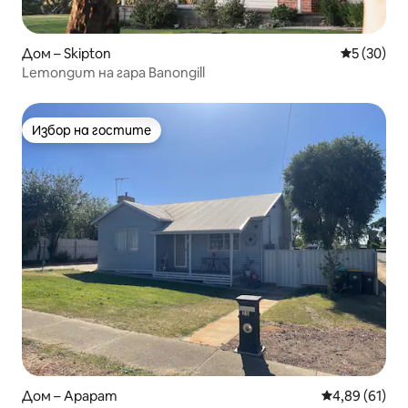
Дом – Skipton
Средна оц
5 (30)
Lemongum на гара Banongill
Избор на гостите
Избор на гостите
Дом – Арарат
Средна оценк
4,89 (61)