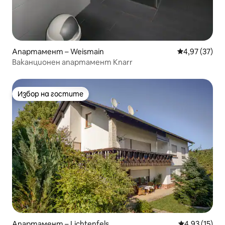
Апартамент – Weismain
Средна оценк
4,97 (37)
Ваканционен апартамент Knarr
Избор на гостите
Избор на гостите
Апартамент – Lichtenfels
Средна оценк
4,93 (15)