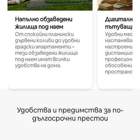
Напълно обзаведени
Дигитални н
жилища под наем
пътуващи п
От спокойни планински
Удобни места
дървени колиби до удобни
настаняване 
градски апартаменти –
настроени и
тези обзаведени жилища
дистанционн
под наем имат всички
професионалис
удобства на дома.
обособени р
пространств
Удобства и предимства за по-
дългосрочни престои