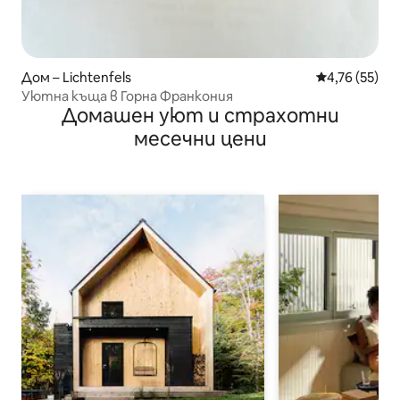
Дом – Lichtenfels
Средна оценк
4,76 (55)
Уютна къща в Горна Франкония
Домашен уют и страхотни
месечни цени