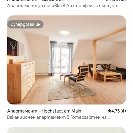
Апартамент за почивка в Лихтенфелс с площ от
125 м²
Супердомакин
Супердомакин
Апартамент – Hochstadt am Main
Средна оцен
4,75 (4)
Ваканционен апартамент в Готесгартен на
Обермайн