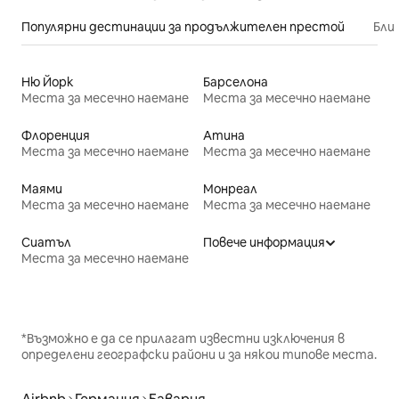
Популярни дестинации за продължителен престой
Бли
Ню Йорк
Барселона
Места за месечно наемане
Места за месечно наемане
Флоренция
Атина
Места за месечно наемане
Места за месечно наемане
Маями
Монреал
Места за месечно наемане
Места за месечно наемане
Сиатъл
Повече информация
Места за месечно наемане
*Възможно е да се прилагат известни изключения в
определени географски райони и за някои типове места.