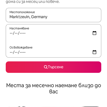
дома си за месец или повече.
Местоположение
Когато резултатите се покажат, използвайте клавишите 
Настаняване
Освобождаване
Търсене
Места за месечно наемане близо до
вас