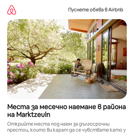
Пропускане
към
Пуснете обява в Airbnb
съдържанието
Места за месечно наемане в района
на Marktzeuln
Открийте места под наем за дългосрочни
престои, които ви карат да се чувствате като у