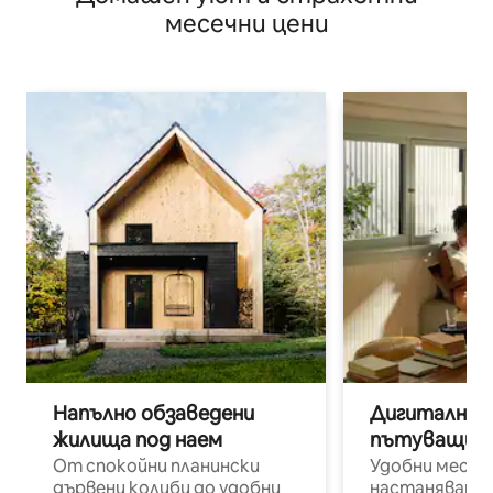
месечни цени
Напълно обзаведени
Дигитални н
жилища под наем
пътуващи п
От спокойни планински
Удобни места
дървени колиби до удобни
настаняване 