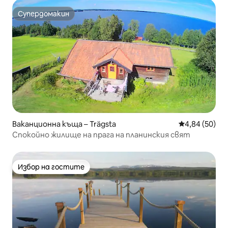
Супердомакин
Супердомакин
Ваканционна къща – Trägsta
Средна оценк
4,84 (50)
Спокойно жилище на прага на планинския свят
Избор на гостите
Избор на гостите