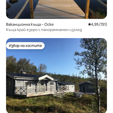
Ваканционна къща – Ocke
Средна оценка
4,95 (151)
Къща край езеро с панорамнамен изглед
Избор на гостите
Избор на гостите