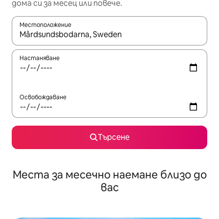
дома си за месец или повече.
Местоположение
Когато резултатите се покажат, използвайте клавишите 
Настаняване
Освобождаване
Търсене
Места за месечно наемане близо до
вас