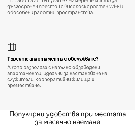
По работа ли пътувате? Намерете място за
дългосрочен престой с високоскоростен Wi-Fi и
обособени работни пространства.
Търсите апартаменти с обслужване?
Airbnb разполага с напълно обзаведени
апартаменти, идеални за настаняване на
служители, корпоративни жилища и
преместване.
Популярни удобства при местата
за месечно наемане