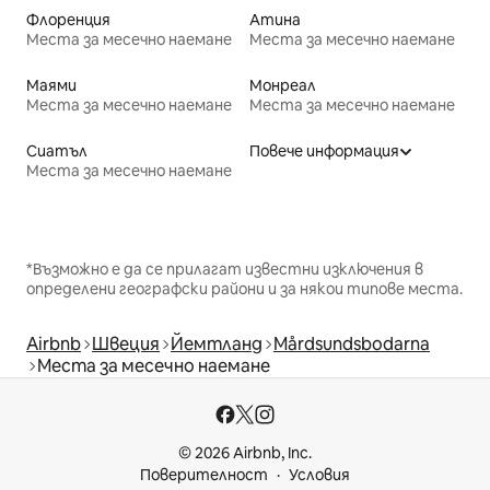
Флоренция
Атина
Места за месечно наемане
Места за месечно наемане
Маями
Монреал
Места за месечно наемане
Места за месечно наемане
Сиатъл
Повече информация
Места за месечно наемане
*Възможно е да се прилагат известни изключения в
определени географски райони и за някои типове места.
Airbnb
Швеция
Йемтланд
Mårdsundsbodarna
Места за месечно наемане
© 2026 Airbnb, Inc.
Поверителност
Условия