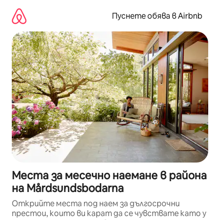
Пропускане
към
Пуснете обява в Airbnb
съдържанието
Места за месечно наемане в района
на Mårdsundsbodarna
Открийте места под наем за дългосрочни
престои, които ви карат да се чувствате като у