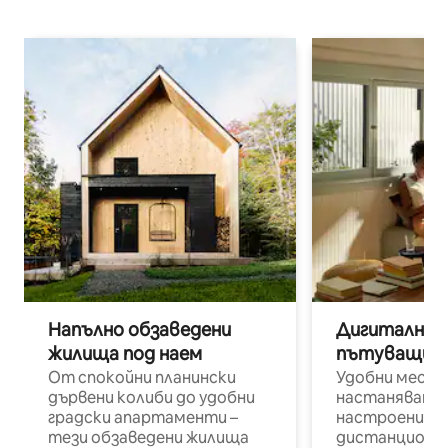
Напълно обзаведени
Дигитални н
жилища под наем
пътуващи п
От спокойни планински
Удобни места
дървени колиби до удобни
настаняване 
градски апартаменти –
настроени и
тези обзаведени жилища
дистанционн