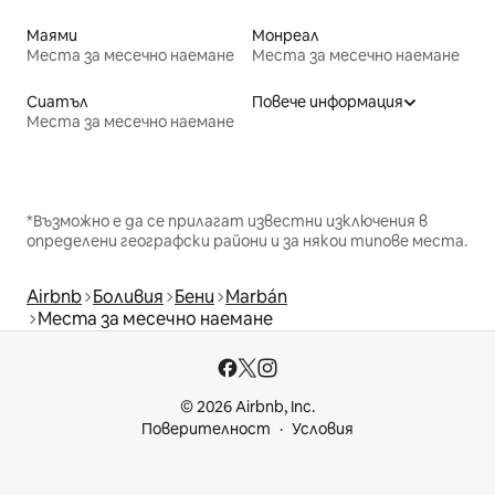
Маями
Монреал
Места за месечно наемане
Места за месечно наемане
Сиатъл
Повече информация
Места за месечно наемане
*Възможно е да се прилагат известни изключения в
определени географски райони и за някои типове места.
Airbnb
Боливия
Бени
Marbán
Места за месечно наемане
© 2026 Airbnb, Inc.
Поверителност
Условия