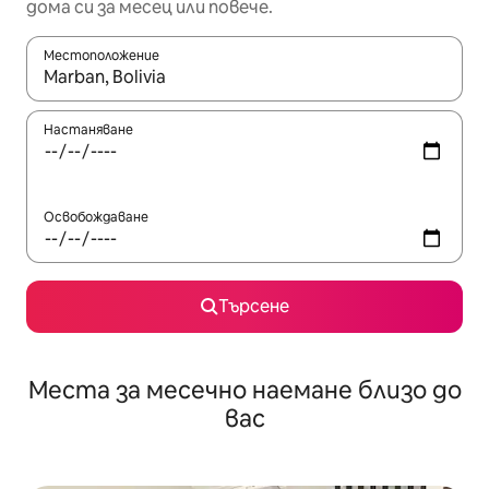
дома си за месец или повече.
Местоположение
Когато резултатите се покажат, използвайте клавишите 
Настаняване
Освобождаване
Търсене
Места за месечно наемане близо до
вас