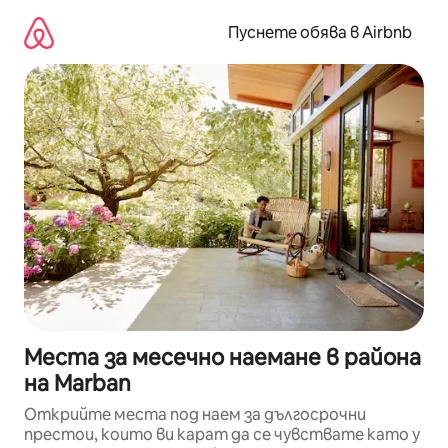
Пропускане
към
Пуснете обява в Airbnb
съдържанието
Места за месечно наемане в района
на Marban
Открийте места под наем за дългосрочни
престои, които ви карат да се чувствате като у