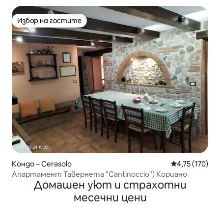
Избор на гостите
Избор на гостите
Кондо – Cerasolo
Средна оценка
4,75 (170)
Апартамент Тавернета "Cantinoccio") Кориано
Домашен уют и страхотни
месечни цени