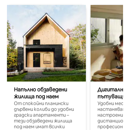
Напълно обзаведени
Дигитални н
жилища под наем
пътуващи п
От спокойни планински
Удобни места
дървени колиби до удобни
настаняване 
градски апартаменти –
настроени и
тези обзаведени жилища
дистанционн
под наем имат всички
професионалис