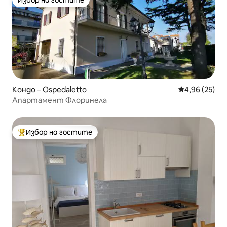
Избор на гостите
Избор на гостите
Кондо – Ospedaletto
Средна оценк
4,96 (25)
Апартамент Флоринела
Избор на гостите
Най-популярен избор на гостите