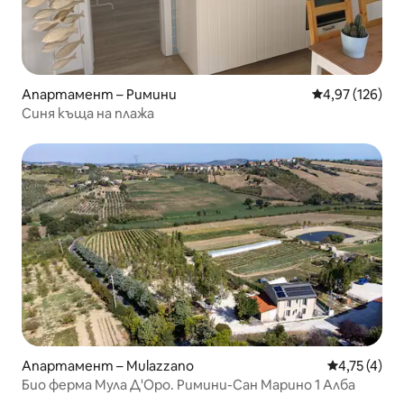
Апартамент – Римини
Средна оценка
4,97 (126)
Синя къща на плажа
Апартамент – Mulazzano
Средна оцен
4,75 (4)
Био ферма Мула Д'Оро. Римини-Сан Марино 1 Алба