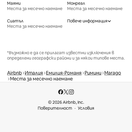
Маями
Монреал
Места за месечно наемане
Места за месечно наемане
Сиатъл
Повече информация
Места за месечно наемане
*Възможно е да се прилагат известни изключения в
определени географски райони и за някои типове места.
Airbnb
Италия
Емилия-Романя
Римини
Marago
Места за месечно наемане
© 2026 Airbnb, Inc.
Поверителност
Условия