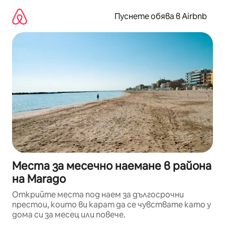
Пропускане
към
Пуснете обява в Airbnb
съдържанието
Места за месечно наемане в района
на Marago
Открийте места под наем за дългосрочни
престои, които ви карат да се чувствате като у
дома си за месец или повече.