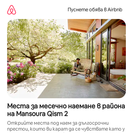
Пропускане
към
Пуснете обява в Airbnb
съдържанието
Места за месечно наемане в района
на Mansoura Qism 2
Открийте места под наем за дългосрочни
престои, които ви карат да се чувствате като у