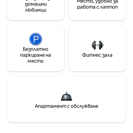
Място, удобно за
домашни
работа с лаптоп
любимци
Безплатно
паркиране на
Фитнес зала
място
Апартамент с обслужване