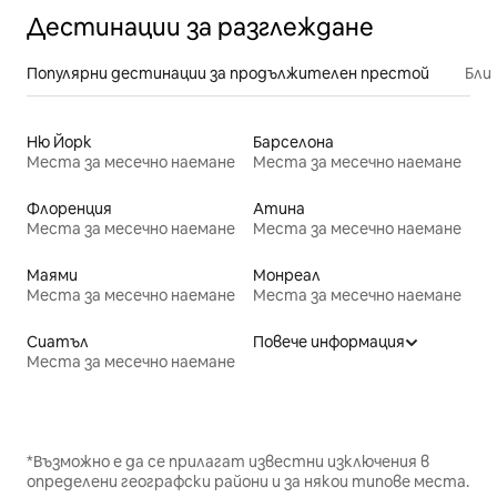
Дестинации за разглеждане
Популярни дестинации за продължителен престой
Бли
Ню Йорк
Барселона
Места за месечно наемане
Места за месечно наемане
Флоренция
Атина
Места за месечно наемане
Места за месечно наемане
Маями
Монреал
Места за месечно наемане
Места за месечно наемане
Сиатъл
Повече информация
Места за месечно наемане
*Възможно е да се прилагат известни изключения в
определени географски райони и за някои типове места.