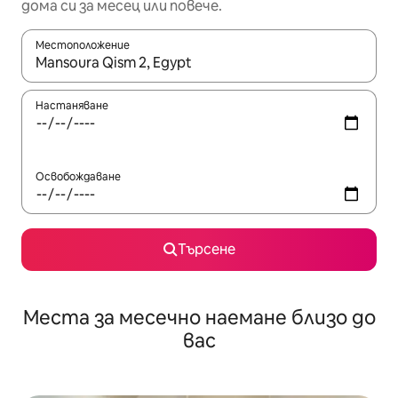
дома си за месец или повече.
Местоположение
Когато резултатите се покажат, използвайте клавишите 
Настаняване
Освобождаване
Търсене
Места за месечно наемане близо до
вас