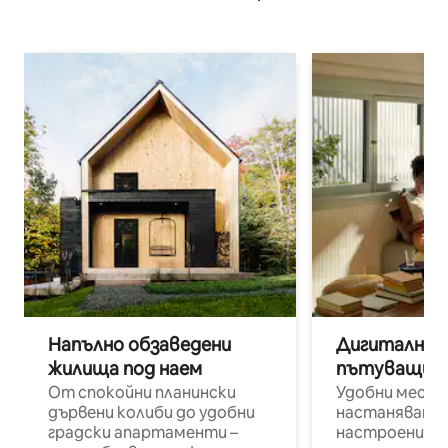
Напълно обзаведени
Дигитални н
жилища под наем
пътуващи п
От спокойни планински
Удобни места
дървени колиби до удобни
настаняване 
градски апартаменти –
настроени и