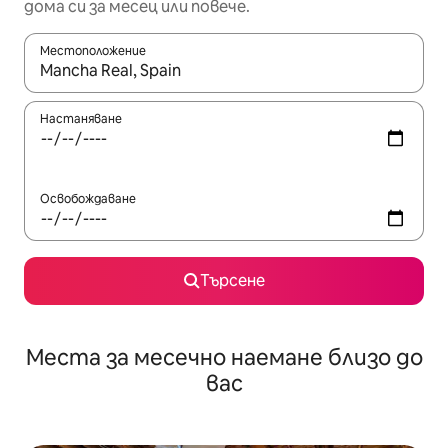
дома си за месец или повече.
Местоположение
Когато резултатите се покажат, използвайте клавишите 
Настаняване
Освобождаване
Търсене
Места за месечно наемане близо до
вас