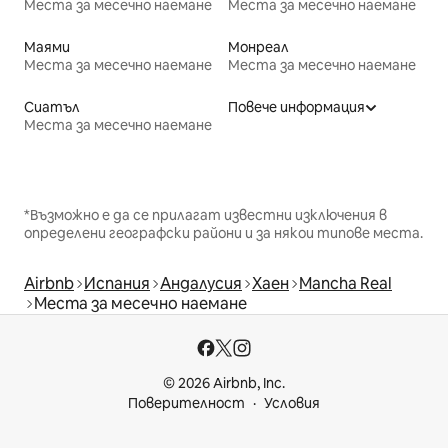
Места за месечно наемане
Места за месечно наемане
Маями
Монреал
Места за месечно наемане
Места за месечно наемане
Сиатъл
Повече информация
Места за месечно наемане
*Възможно е да се прилагат известни изключения в
определени географски райони и за някои типове места.
Airbnb
Испания
Андалусия
Хаен
Mancha Real
Места за месечно наемане
© 2026 Airbnb, Inc.
Поверителност
Условия