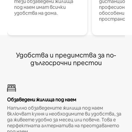
тези обзаведени жилища
дистанционн
под наем имат всички
професионалис
удобства на дома.
обособени р
пространств
Удобства и предимства за по-
дългосрочни престои
Обзаведени жилища под наем
Напълно обзаведените жилища под наем
включват кухня и необходимите ви удобства, за
да живеете удобно за месец или повече. Това е
перфектната алтернатива на преотдаването
под наем.