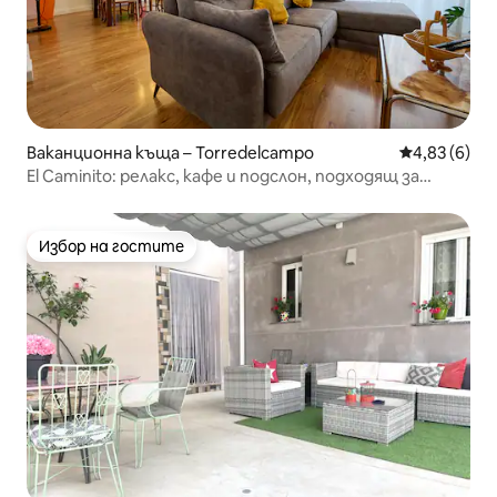
Ваканционна къща – Torredelcampo
Средна оцен
4,83 (6)
El Caminito: релакс, кафе и подслон, подходящ за
домашни любимци
Избор на гостите
Избор на гостите