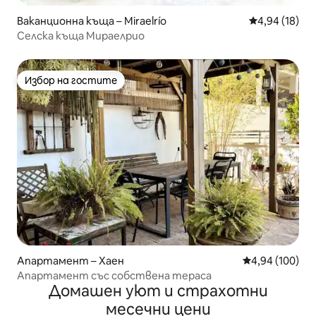
Ваканционна къща – Miraelrío
Средна оценк
4,94 (18)
Селска къща Мираелрио
Избор на гостите
Избор на гостите
Апартамент – Хаен
Средна оценка
4,94 (100)
Апартамент със собствена тераса
Домашен уют и страхотни
месечни цени