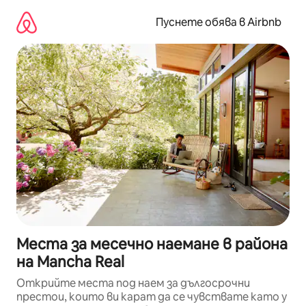
Пропускане
към
Пуснете обява в Airbnb
съдържанието
Места за месечно наемане в района
на Mancha Real
Открийте места под наем за дългосрочни
престои, които ви карат да се чувствате като у