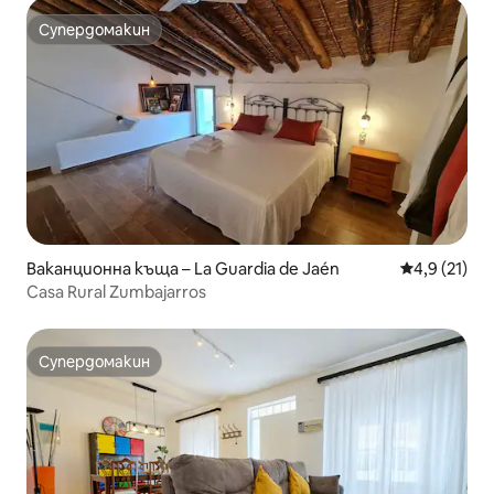
Супердомакин
Супердомакин
Ваканционна къща – La Guardia de Jaén
Средна оцен
4,9 (21)
Casa Rural Zumbajarros
Супердомакин
Супердомакин