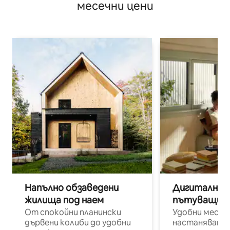
месечни цени
Напълно обзаведени
Дигитални н
жилища под наем
пътуващи п
От спокойни планински
Удобни места
дървени колиби до удобни
настаняване 