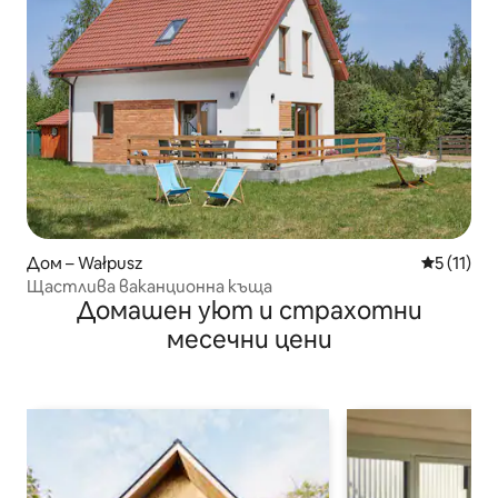
Дом – Wałpusz
Средна оц
5 (11)
Щастлива ваканционна къща
Домашен уют и страхотни
месечни цени