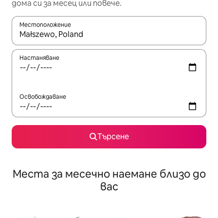
дома си за месец или повече.
Местоположение
Когато резултатите се покажат, използвайте клавишите 
Настаняване
Освобождаване
Търсене
Места за месечно наемане близо до
вас