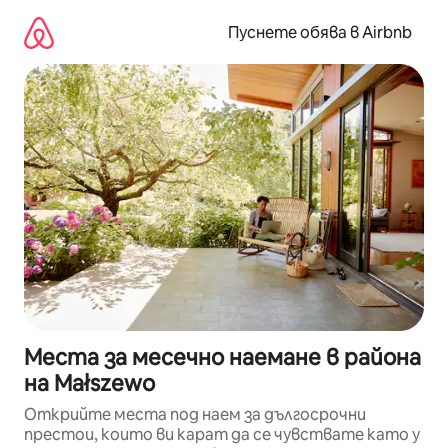
Пропускане
към
Пуснете обява в Airbnb
съдържанието
Места за месечно наемане в района
на Małszewo
Открийте места под наем за дългосрочни
престои, които ви карат да се чувствате като у