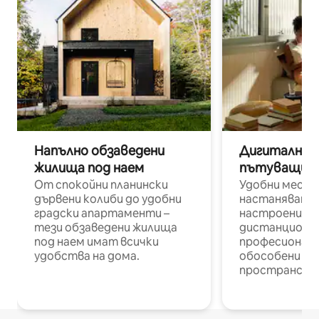
Напълно обзаведени
Дигитални н
жилища под наем
пътуващи п
От спокойни планински
Удобни места
дървени колиби до удобни
настаняване 
градски апартаменти –
настроени и
тези обзаведени жилища
дистанционн
под наем имат всички
професионалис
удобства на дома.
обособени р
пространств