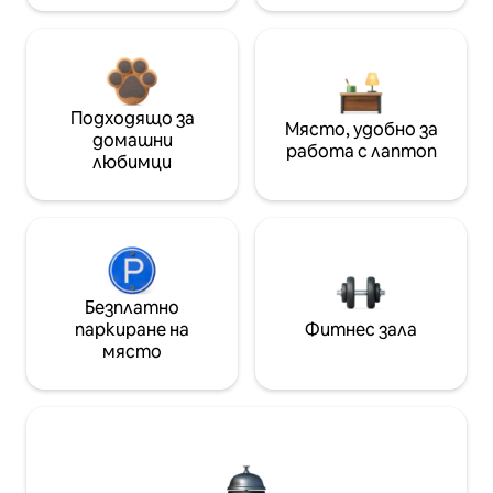
Подходящо за
Място, удобно за
домашни
работа с лаптоп
любимци
Безплатно
паркиране на
Фитнес зала
място