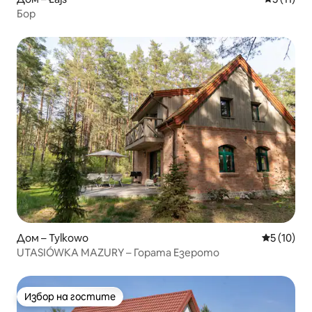
Бор
Дом – Tylkowo
Средна оц
5 (10)
UTASIÓWKA MAZURY – Гората Езерото
Избор на гостите
Избор на гостите