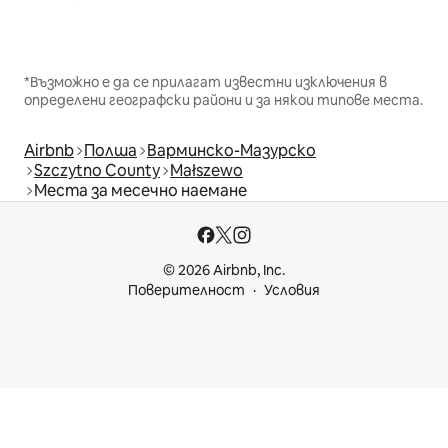
*Възможно е да се прилагат известни изключения в
определени географски райони и за някои типове места.
Airbnb
Полша
Варминско-Мазурско
Szczytno County
Małszewo
Места за месечно наемане
© 2026 Airbnb, Inc.
Поверителност
Условия