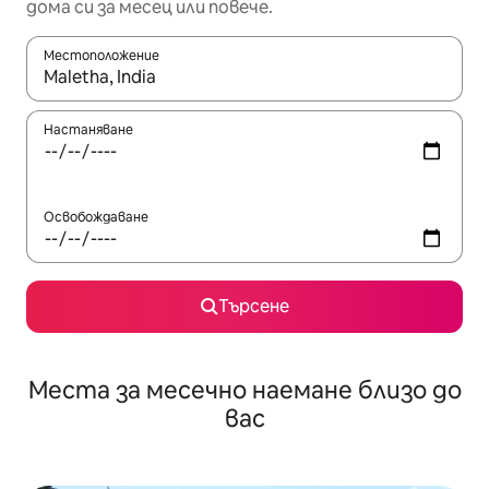
дома си за месец или повече.
Местоположение
Когато резултатите се покажат, използвайте клавишите 
Настаняване
Освобождаване
Търсене
Места за месечно наемане близо до
вас