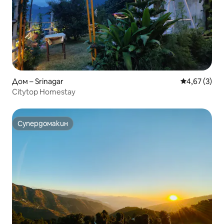
Дом – Srinagar
Средна оцен
4,67 (3)
Citytop Homestay
Супердомакин
Супердомакин