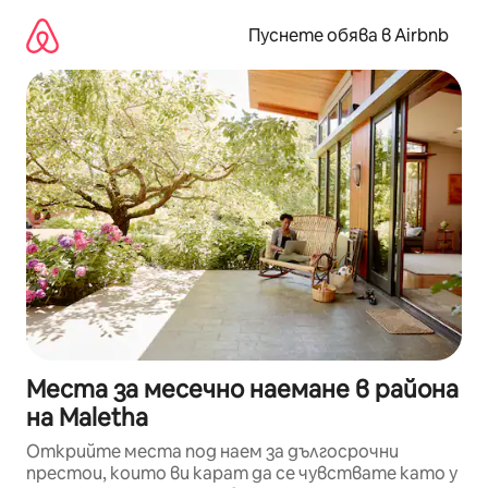
Пропускане
към
Пуснете обява в Airbnb
съдържанието
Места за месечно наемане в района
на Maletha
Открийте места под наем за дългосрочни
престои, които ви карат да се чувствате като у