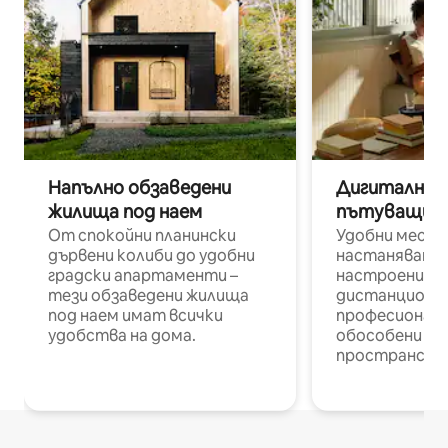
Напълно обзаведени
Дигитални н
жилища под наем
пътуващи п
От спокойни планински
Удобни места
дървени колиби до удобни
настаняване 
градски апартаменти –
настроени и
тези обзаведени жилища
дистанционн
под наем имат всички
професионалис
удобства на дома.
обособени р
пространств