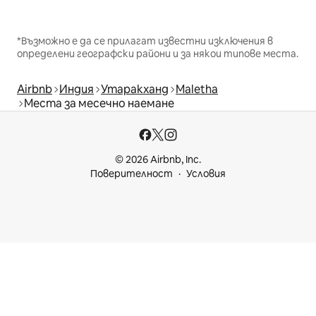
*Възможно е да се прилагат известни изключения в
определени географски райони и за някои типове места.
Airbnb
Индия
Утаракханд
Maletha
Места за месечно наемане
© 2026 Airbnb, Inc.
Поверителност
Условия