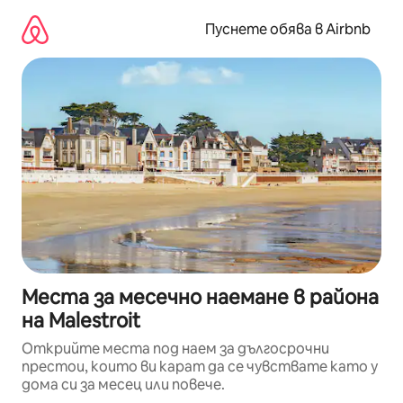
Пропускане
към
Пуснете обява в Airbnb
съдържанието
Места за месечно наемане в района
на Malestroit
Открийте места под наем за дългосрочни
престои, които ви карат да се чувствате като у
дома си за месец или повече.