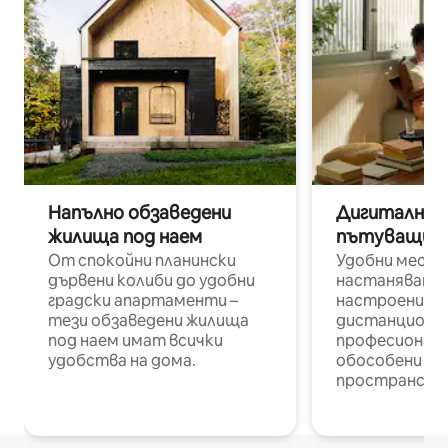
Напълно обзаведени
Дигитални н
жилища под наем
пътуващи п
От спокойни планински
Удобни места
дървени колиби до удобни
настаняване 
градски апартаменти –
настроени и
тези обзаведени жилища
дистанционн
под наем имат всички
професионалис
удобства на дома.
обособени р
пространств