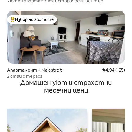
Уютен апартамент, исторически център
Избор на гостите
Най-популярен избор на гостите
Апартамент – Malestroit
Средна оценка
4,94 (125)
2 стаи с тераса
Домашен уют и страхотни
месечни цени