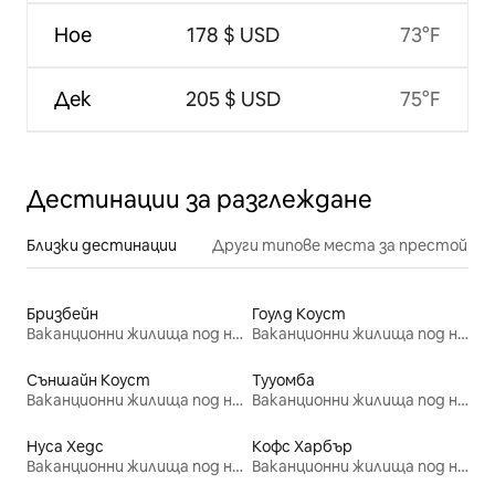
Ное
178 $ USD
73°F
Дек
205 $ USD
75°F
Дестинации за разглеждане
Близки дестинации
Други типове места за престой
Бризбейн
Гоулд Коуст
Ваканционни жилища под наем
Ваканционни жилища под наем
Съншайн Коуст
Тууомба
Ваканционни жилища под наем
Ваканционни жилища под наем
Нуса Хедс
Кофс Харбър
Ваканционни жилища под наем
Ваканционни жилища под наем