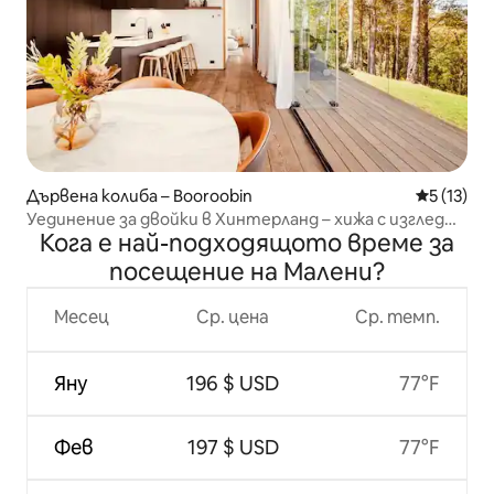
Дървена колиба – Booroobin
Средна оц
5 (13)
Уединение за двойки в Хинтерланд – хижа с изглед
Кога е най-подходящото време за
към долината
посещение на Малени?
Месец
Ср. цена
Ср. темп.
Яну
196 $ USD
77°F
Фев
197 $ USD
77°F