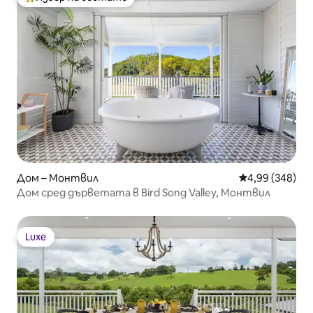
Най-популярен избор на гостите
Дом – Монтвил
Средна оценка
4,99 (348)
Дом сред дърветата в Bird Song Valley, Монтвил
Luxe
Luxe