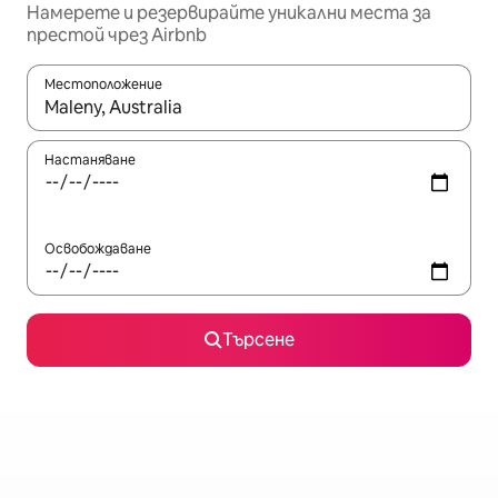
Намерете и резервирайте уникални места за
престой чрез Airbnb
Местоположение
Когато резултатите се покажат, използвайте клавишите 
Настаняване
Освобождаване
Търсене