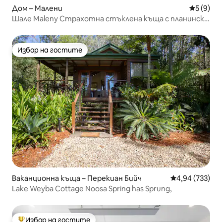
Дом – Малени
Средна о
5 (9)
Шале Maleny Страхотна стъклена къща с планински
гледки
Избор на гостите
Избор на гостите
Ваканционна къща – Перекиан Бийч
Средна оценка
4,94 (733)
Lake Weyba Cottage Noosa Spring has Sprung,
Избор на гостите