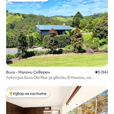
Най-популярен избор на гостите
Вила – Малени Северен
Средна оц
5 (94)
Луксозна вила Obi Rise за двойки в Малени, на
5 минути от града
Избор на гостите
Най-популярен избор на гостите