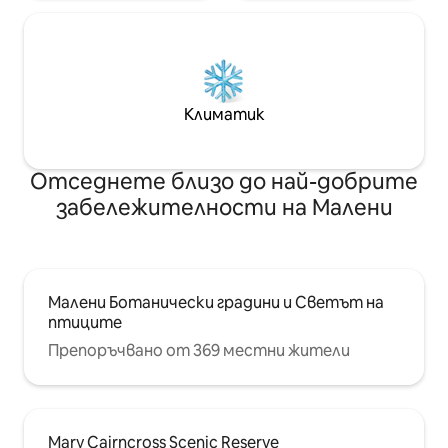
Климатик
Отседнете близо до най-добрите
забележителности на Малени
Малени Ботанически градини и Светът на
птиците
Препоръчвано от 369 местни жители
Mary Cairncross Scenic Reserve