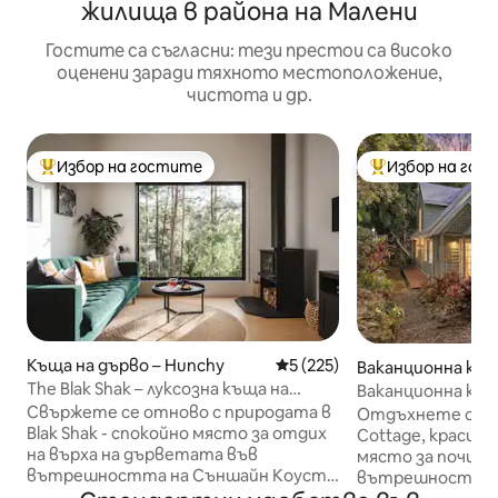
жилища в района на Малени
Гостите са съгласни: тези престои са високо
оценени заради тяхното местоположение,
чистота и др.
Избор на гостите
Избор на гос
Най-популярен избор на гостите
Най-популярен 
Къща на дърво – Hunchy
Средна оценка: 5 от 5, 225
5 (225)
Ваканционна къщ
етон
The Blak Shak – луксозна къща на
Ваканционна къщ
дърво в Монтвил
Свържете се отново с природата в
Отдъхнете си в 
Blak Shak - спокойно място за отдих
Cottage, красив
на върха на дърветата във
място за почивк
вътрешността на Съншайн Коуст.
вътрешността н
Отпуснете се на терасата с изглед