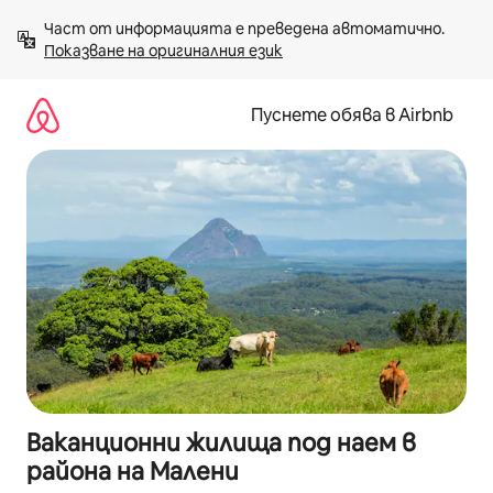
Пропускане
Част от информацията е преведена автоматично. 
към
Показване на оригиналния език
съдържанието
Пуснете обява в Airbnb
Ваканционни жилища под наем в
района на Малени