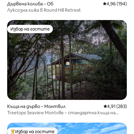
Дървена колиба – Об
Средна оценка
4,96 (194)
Луксозна хижа в Round Hill Retreat
Избор на гостите
Избор на гостите
Къща на дърво – Монтвил
Средна оценка
4,91 (283)
Treetops Seaview Montville – стандартна къща на
дърво
Избор на гостите