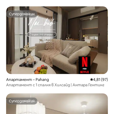
TRX
Супердомакин
Супердомакин
Апартамент – Pahang
Средна оценк
4,81 (97)
Апартамент с 1 спалня в Хилсайд | Антара Гентинг
Супердомакин
Супердомакин