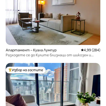
Апартамент – Куала Лумпур
Средна оценка
4,99 (284)
Разходете се до Кулите близнаци от шикозен и
модерен апартамент с изглед
Избор на гостите
Най-популярен избор на гостите