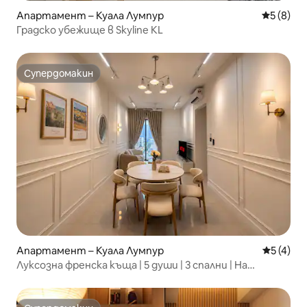
Апартамент – Куала Лумпур
Средна о
5 (8)
Градско убежище в Skyline KL
Супердомакин
Супердомакин
Апартамент – Куала Лумпур
Средна о
5 (4)
Луксозна френска къща | 5 души | 3 спални | На
пешеходно разстояние от гарата