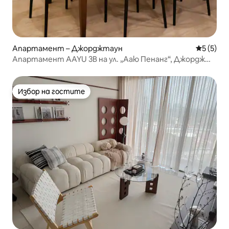
Апартамент – Джорджтаун
Средна о
5 (5)
Апартамент AAYU 3B на ул. „Ааю Пенанг“, Джордж
Таун
Избор на гостите
Избор на гостите