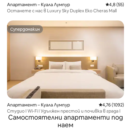
Апартамент – Куала Лумпур
Средна оцен
4,8 (55)
Останете с нас в Luxury Sky Duplex Eko Cheras Mall
Супердомакин
Супердомакин
Апартамент – Куала Лумпур
Средна оценка:
4,76 (1092)
Студио I Wi-Fi I Удължен престой и почивка в града I
Самостоятелни апартаменти под
наем