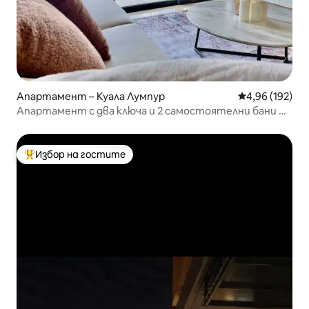
Апартамент – Куала Лумпур
Средна оценка
4,96 (192)
Апартамент с два ключа и 2 самостоятелни бани ⁂
Емблематичен изглед към Куала Лумпур ⁂
Избор на гостите
Най-популярен избор на гостите