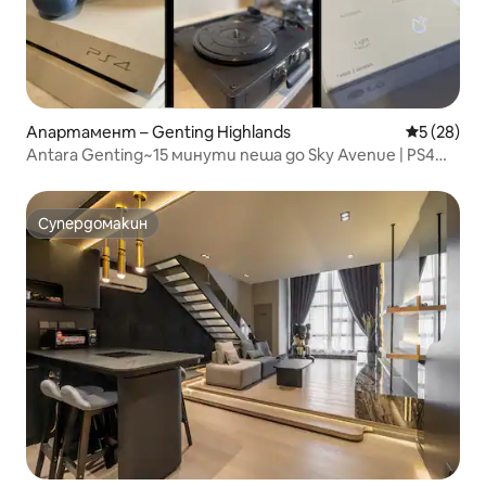
Апартамент – Genting Highlands
Средна оц
5 (28)
Antara Genting~15 минути пеша до Sky Avenue | PS4
Netflix
Супердомакин
Супердомакин