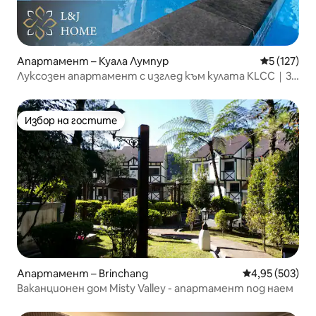
Апартамент – Куала Лумпур
Средна оце
5 (127)
Луксозен апартамент с изглед към кулата KLCC｜3
минути пеша от KLCC
Избор на гостите
Избор на гостите
Апартамент – Brinchang
Средна оценка
4,95 (503)
Ваканционен дом Misty Valley - апартамент под наем