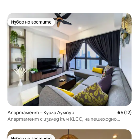
Избор на гостите
Избор на гостите
Апартамент – Куала Лумпур
Средна оц
5 (12)
Апартамент с изглед към KLCC, на пешеходно
разстояние от Pavilion
Избор на гостите