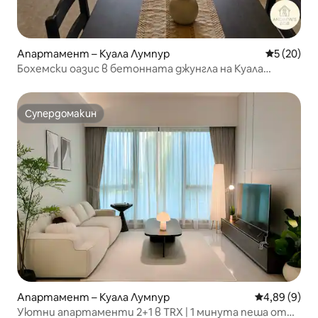
Апартамент – Куала Лумпур
Средна оц
5 (20)
Бохемски оазис в бетонната джунгла на Куала
Лумпур
Супердомакин
Супердомакин
Апартамент – Куала Лумпур
Средна оцен
4,89 (9)
Уютни апартаменти 2+1 в TRX | 1 минута пеша от