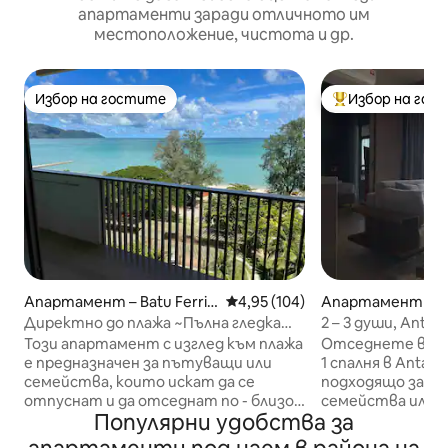
апартаменти заради отличното им
местоположение, чистота и др.
Избор на гостите
Избор на гос
Избор на гостите
Най-популярен 
Апартамент – Batu Ferrin
Средна оценка: 4,95 от 5, 104
4,95 (104)
Апартамент – Ge
ghi
ds
Директно до плажа ~Пълна гледка
2 – 3 души, Antar
към морето~ @ By The Sea B07
от Silaslee
Този апартамент с изглед към плажа
Отседнете в св
е предназначен за пътуващи или
1 спалня в Antara
семейства, които искат да се
подходящо за дв
отпуснат и да отседнат по - близо
семейства или д
Популярни удобства за
до плажа (директен достъп до
Насладете се на
плажа) * * Моля, прочетете
Netflix, бърз Wi-