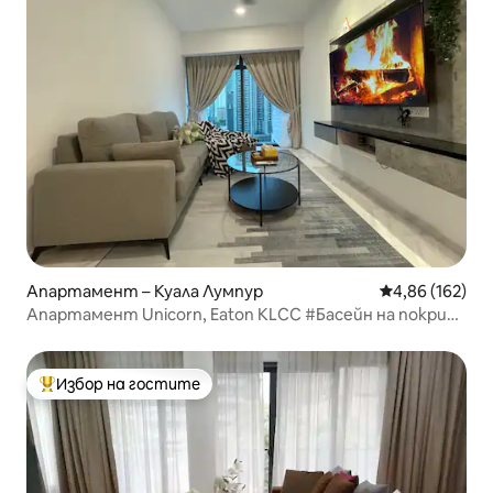
Апартамент – Куала Лумпур
Средна оценка
4,86 (162)
Апартамент Unicorn, Eaton KLCC #Басейн на покрива
#MRT
Избор на гостите
Най-популярен избор на гостите