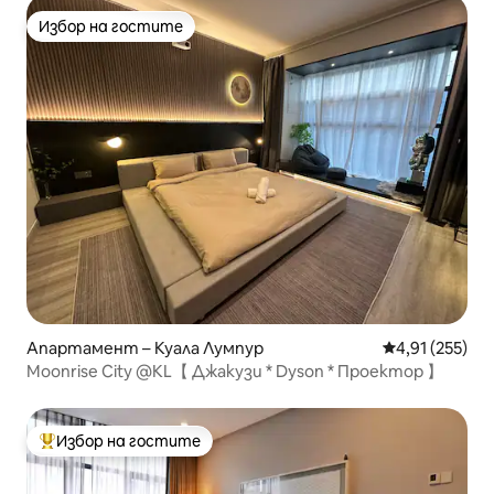
Избор на гостите
Избор на гостите
Апартамент – Куала Лумпур
Средна оценка
4,91 (255)
Moonrise City @KL【 Джакузи * Dyson * Проектор 】
Избор на гостите
Най-популярен избор на гостите