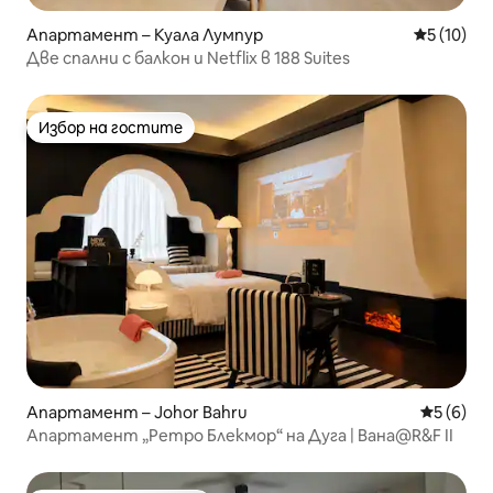
Апартамент – Куала Лумпур
Средна оц
5 (10)
Две спални с балкон и Netflix в 188 Suites
Избор на гостите
Избор на гостите
Апартамент – Johor Bahru
Средна о
5 (6)
Апартамент „Ретро Блекмор“ на Дуга | Вана@R&F II