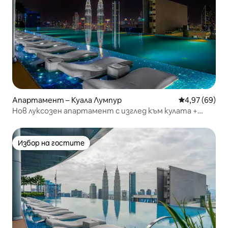
Апартамент – Куала Лумпур
Средна оценк
4,97 (69)
Нов луксозен апартамент с изглед към кулата +
безкраен басейн на покрива и фитнес зала
Избор на гостите
Избор на гостите