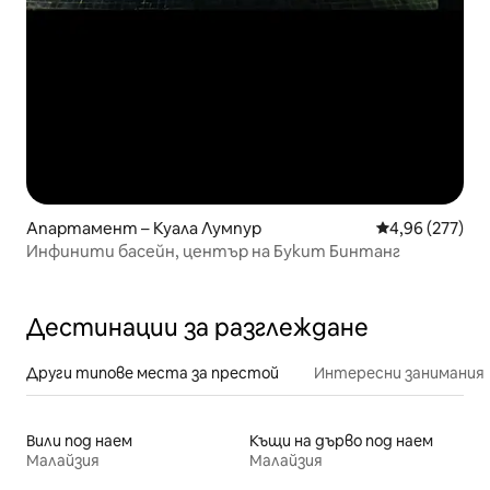
Апартамент – Куала Лумпур
Средна оценка
4,96 (277)
Инфинити басейн, център на Букит Бинтанг
Дестинации за разглеждане
Други типове места за престой
Интересни занимания
Вили под наем
Къщи на дърво под наем
Малайзия
Малайзия