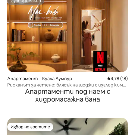
Супердомакин
Супердомакин
Апартамент – Куала Лумпур
Средна оценк
4,78 (18)
Риоканът за четене: блясък на шоджи с изглед към
Апартаменти под наем с
KLCC
хидромасажна вана
Избор на гостите
Избор на гостите