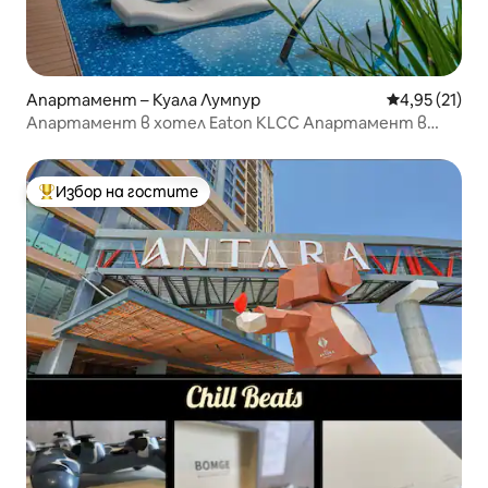
Апартамент – Куала Лумпур
Средна оценк
4,95 (21)
Апартамент в хотел Eaton KLCC Апартамент в
хотел с пет звезди Безкраен басейн Интернет
звезда (Нова оферта за отстъпка за настаняване в
Airbnb
Избор на гостите
Най-популярен избор на гостите