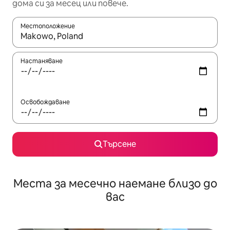
дома си за месец или повече.
Местоположение
Когато резултатите се покажат, използвайте клавишите 
Настаняване
Освобождаване
Търсене
Места за месечно наемане близо до
вас