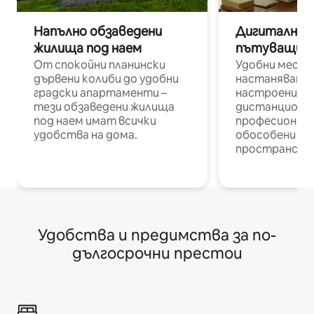
Напълно обзаведени
Дигитални н
жилища под наем
пътуващи п
От спокойни планински
Удобни места
дървени колиби до удобни
настаняване 
градски апартаменти –
настроени и
тези обзаведени жилища
дистанционн
под наем имат всички
професионалис
удобства на дома.
обособени р
пространств
Удобства и предимства за по-
дългосрочни престои