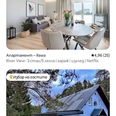
Апартамент – Iława
Средна оценк
4,96 (25)
River View- 3 стаи/5 легла | гараж | изглед | Netflix
Избор на гостите
Най-популярен избор на гостите