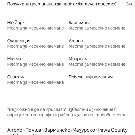
Популярни дестинации за продължителен престой
Бли
Ню Йорк
Барселона
Места за месечно наемане
Места за месечно наемане
Флоренция
Атина
Места за месечно наемане
Места за месечно наемане
Маями
Монреал
Места за месечно наемане
Места за месечно наемане
Сиатъл
Повече информация
Места за месечно наемане
*Възможно е да се прилагат известни изключения в
определени географски райони и за някои типове места.
Airbnb
Полша
Варминско-Мазурско
Iława County