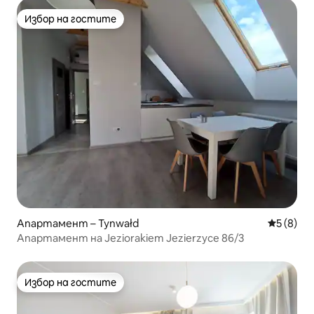
Избор на гостите
Избор на гостите
Апартамент – Tynwałd
Средна о
5 (8)
Апартамент на Jeziorakiem Jezierzyce 86/3
Избор на гостите
Избор на гостите