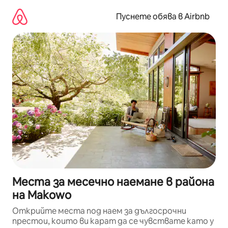
Пропускане
към
Пуснете обява в Airbnb
съдържанието
Места за месечно наемане в района
на Makowo
Открийте места под наем за дългосрочни
престои, които ви карат да се чувствате като у