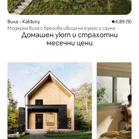
Вила – Kałduny
Средна оцен
4,89 (9)
Модерна вила с брегова ивица на езеро и сауна
Домашен уют и страхотни
месечни цени