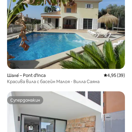
Шале́ – Pont d'Inca
Средна оценк
4,95 (39)
Красива вила с басейн Малоя - Вилла Саяна
Супердомакин
Супердомакин