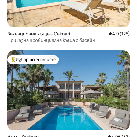
Ваканционна къща – Caimari
Средна оценк
4,9 (125)
Приказна провинциална къща с басейн
Избор на гостите
Най-популярен избор на гостите
Дом – Santanyí
Средна оценк
4,96 (53)