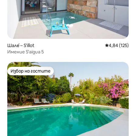
Шале́ – S'illot
Средна оценка
4,84 (125)
Имение S'aigua 5
Избор на гостите
Избор на гостите