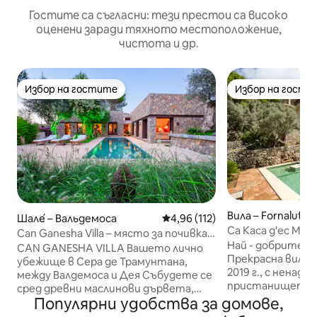
Гостите са съгласни: тези престои са високо
оценени заради тяхното местоположение,
чистота и др.
Избор на гостите
Избор на гости
Избор на гостите
Избор на гости
Вила – Fornalutx
Шале́ – Вальдемоса
Средна оценка: 4,96 от 5, 11
4,96 (112)
Са Каса д'ес Мир
Can Ganesha Villa – място за почивка,
долината Солер
Най - добрите за
вдъхновено от Бали
CAN GANESHA VILLA Вашето лично
Прекрасна вила,
убежище в Сера де Трамунтана,
2019 г., с ненад
между Валдемоса и Дея Събудете се
пристанището н
сред древни маслинови дървета,
планините. Къща
Популярни удобства за домове,
отпуснете се край частния си
съседи), но само
басейн и се насладете на