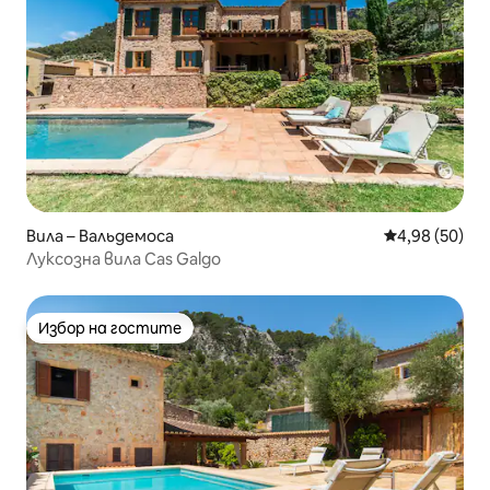
Вила – Вальдемоса
Средна оценк
4,98 (50)
Луксозна вила Cas Galgo
Избор на гостите
Избор на гостите