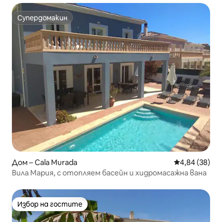
Супердомакин
Супердомакин
Дом – Cala Murada
Средна оценк
4,84 (38)
Вила Мария, с отопляем басейн и хидромасажна вана
Избор на гостите
Избор на гостите