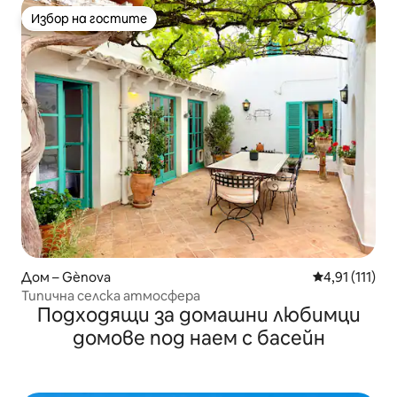
Избор на гостите
Избор на гостите
Дом – Gènova
Средна оценк
4,91 (111)
Типична селска атмосфера
Подходящи за домашни любимци
домове под наем с басейн