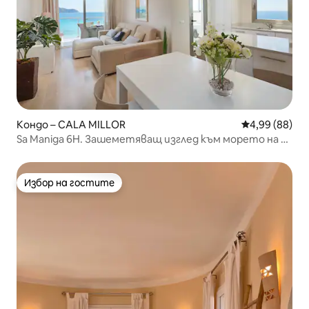
Кондо – CALA MILLOR
Средна оценк
4,99 (88)
Sa Maniga 6H. Зашеметяващ изглед към морето на 6-
ия етаж!
Избор на гостите
Избор на гостите