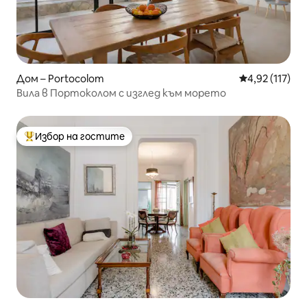
Дом – Portocolom
Средна оценка
4,92 (117)
Вила в Портоколом с изглед към морето
Избор на гостите
Най-популярен избор на гостите