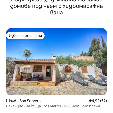
домове под наем с хидромасажна
вана
Избор на гостите
Избор на гостите
Шале́ – Son Servera
Средна оценк
4,92 (62)
Ваканционна къща Tres Mares - 5 минути от плажа