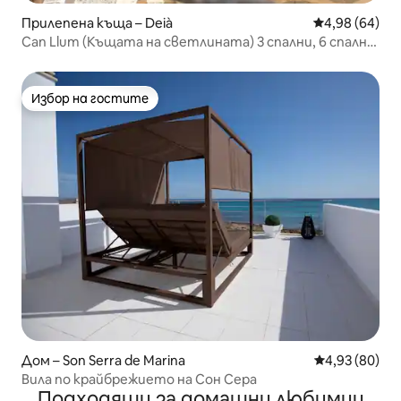
Прилепена къща – Deià
Средна оценк
4,98 (64)
Can Llum (Къщата на светлината) 3 спални, 6 спални
места,
Избор на гостите
Избор на гостите
Дом – Son Serra de Marina
Средна оценк
4,93 (80)
Вила по крайбрежието на Сон Сера
Подходящи за домашни любимци