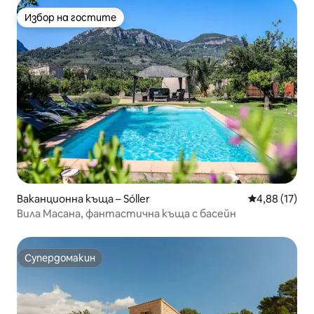
Избор на гостите
Избор на гостите
Ваканционна къща – Sóller
Средна оценк
4,88 (17)
Вила Масана, фантастична къща с басейн
Супердомакин
Супердомакин