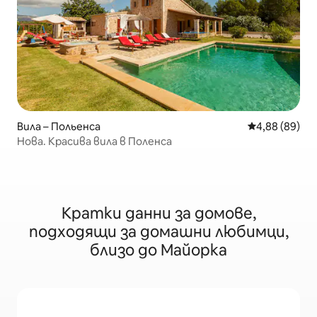
Вила – Польенса
Средна оценк
4,88 (89)
Нова. Красива вила в Поленса
Кратки данни за домове,
подходящи за домашни любимци,
близо до Майорка