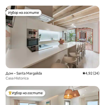
Избор на гостите
Избор на гостите
Дом – Santa Margalida
Средна оценк
4,92 (24)
Casa Historica
Избор на гостите
Най-популярен избор на гостите