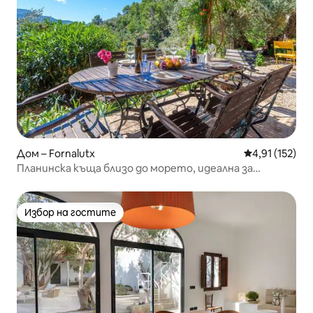
Дом – Fornalutx
Средна оценка
4,91 (152)
Планинска къща близо до морето, идеална за
туризъм.
Избор на гостите
Избор на гостите