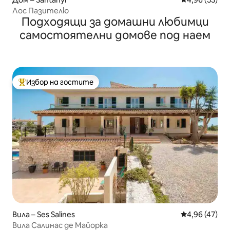
Лос Пазителю
Подходящи за домашни любимци
самостоятелни домове под наем
Избор на гостите
Най-популярен избор на гостите
Вила – Ses Salines
Средна оценк
4,96 (47)
Вила Салинас де Майорка