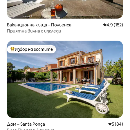
Ваканционна къща – Польенса
Средна оценк
4,9 (152)
Приятна вилна с изгледи
Избор на гостите
Най-популярен избор на гостите
Дом – Santa Ponça
Средна оц
5 (84)