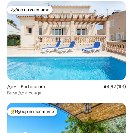
Избор на гостите
Избор на гостите
Дом – Portocolom
Средна оценка
4,92 (101)
Вила Дом Уанда
Избор на гостите
Най-популярен избор на гостите