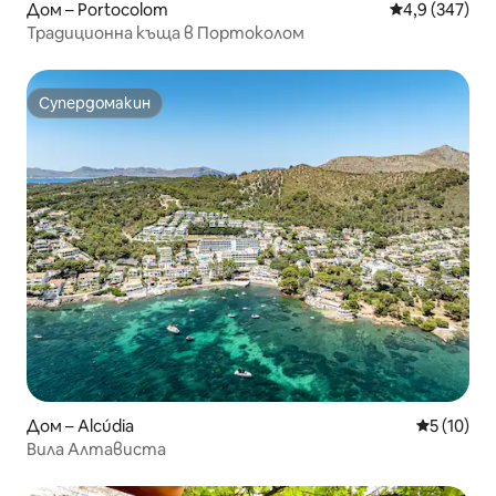
Дом – Portocolom
Средна оценк
4,9 (347)
Традиционна къща в Портоколом
Супердомакин
Супердомакин
Дом – Alcúdia
Средна оц
5 (10)
Вила Алтависта