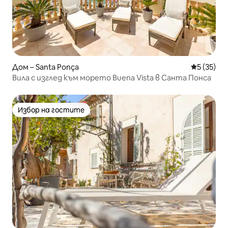
Дом – Santa Ponça
Средна оц
5 (35)
Вила с изглед към морето Buena Vista в Санта Понса
Избор на гостите
Избор на гостите