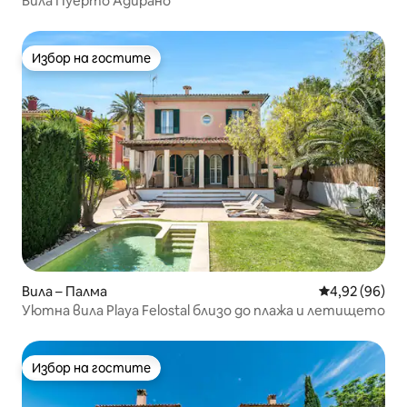
Вила Пуерто Адирано
Избор на гостите
Избор на гостите
Вила – Палма
Средна оценк
4,92 (96)
Уютна вила Playa Felostal близо до плажа и летището
Избор на гостите
Избор на гостите