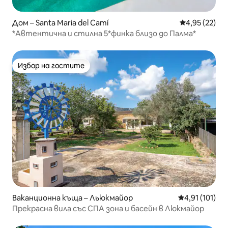
Дом – Santa Maria del Camí
Средна оценк
4,95 (22)
*Автентична и стилна 5*финка близо до Палма*
Избор на гостите
Избор на гостите
Ваканционна къща – Льюкмайор
Средна оценка
4,91 (101)
Прекрасна вила със СПА зона и басейн в Люкмайор