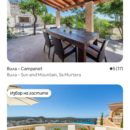
Вила – Campanet
Средна оц
5 (17)
Вила – Sun and Mountain, Sa Murtera
Избор на гостите
Избор на гостите