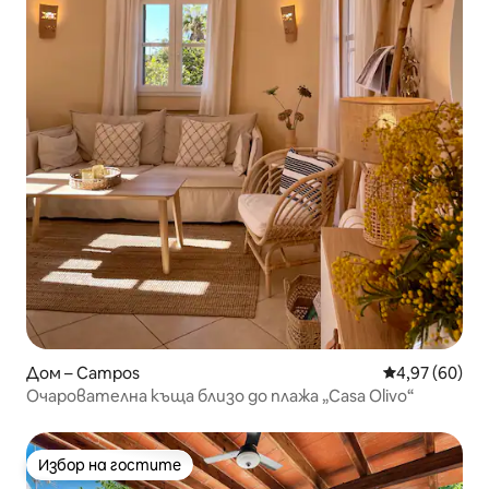
Дом – Campos
Средна оценк
4,97 (60)
Очарователна къща близо до плажа „Casa Olivo“
Избор на гостите
Избор на гостите