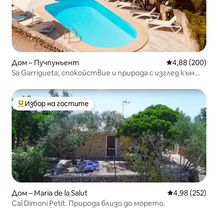
Дом – Пучпуньент
Средна оценка
4,88 (200)
Sa Garrigueta, спокойствие и природа с изглед към
морето, 10 души
Избор на гостите
Най-популярен избор на гостите
Дом – Maria de la Salut
Средна оценка
4,98 (252)
Cal Dimoni Petit. Природа близо до морето.