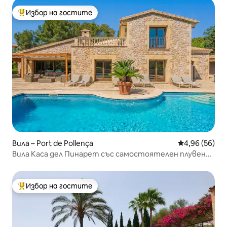
Избор на гостите
Най-популярен избор на гостите
Вила – Port de Pollença
Средна оценк
4,96 (56)
Вила Каса дел Пинарет със самостоятелен плувен
басейн.
Избор на гостите
Най-популярен избор на гостите