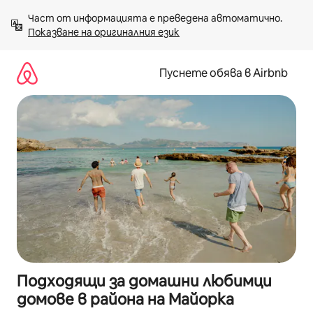
Пропускане
Част от информацията е преведена автоматично. 
към
Показване на оригиналния език
съдържанието
Пуснете обява в Airbnb
Подходящи за домашни любимци
домове в района на Майорка