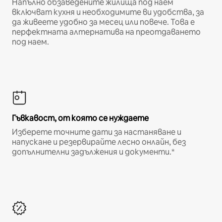
Напълно обзаведените жилища под наем
включват кухня и необходимите ви удобства, за
да живеете удобно за месец или повече. Това е
перфектната алтернатива на преотдаването
под наем.
Гъвкавост, от която се нуждаете
Изберете точните дати за настаняване и
напускане и резервирайте лесно онлайн, без
допълнителни задължения и документи.*