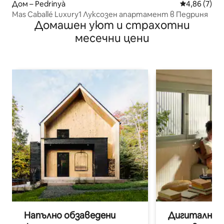
Дом – Pedrinyà
Средна оцен
4,86 (7)
Mas Caballé Luxury1 Луксозен апартамент в Педриня
Домашен уют и страхотни
месечни цени
Напълно обзаведени
Дигитални н