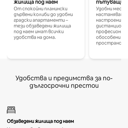
жилища под наем
пътуващи п
От спокойни планински
Удобни места
дървени колиби до удобни
настаняване 
градски апартаменти –
настроени и
тези обзаведени жилища
дистанционн
под наем имат всички
професионалис
удобства на дома.
обособени р
пространств
Удобства и предимства за по-
дългосрочни престои
Обзаведени жилища под наем