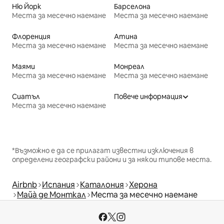
Ню Йорк
Барселона
Места за месечно наемане
Места за месечно наемане
Флоренция
Атина
Места за месечно наемане
Места за месечно наемане
Маями
Монреал
Места за месечно наемане
Места за месечно наемане
Сиатъл
Повече информация
Места за месечно наемане
*Възможно е да се прилагат известни изключения в
определени географски райони и за някои типове места.
Airbnb
Испания
Каталония
Херона
Майà де Монткал
Места за месечно наемане