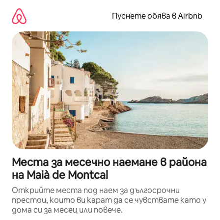
Пропускане
към
Пуснете обява в Airbnb
съдържанието
Места за месечно наемане в района
на Maià de Montcal
Открийте места под наем за дългосрочни
престои, които ви карат да се чувствате като у
дома си за месец или повече.