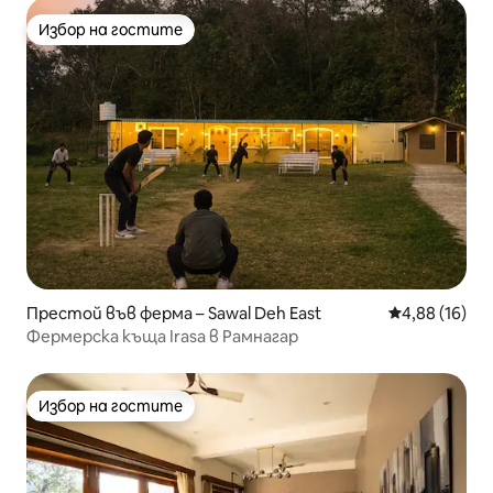
Избор на гостите
Избор на гостите
Престой във ферма – Sawal Deh East
Средна оценк
4,88 (16)
Фермерска къща Irasa в Рамнагар
Избор на гостите
Избор на гостите