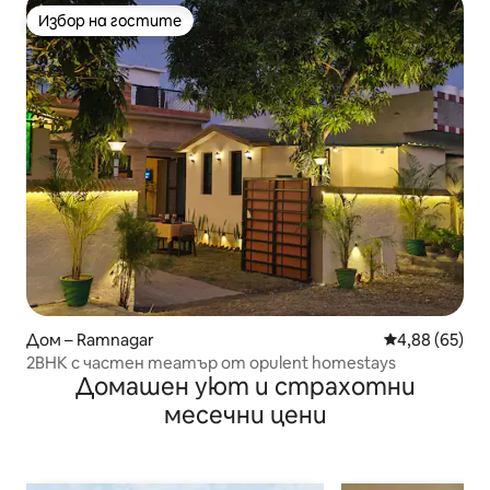
Избор на гостите
Избор на гостите
Дом – Ramnagar
Средна оценк
4,88 (65)
2BHK с частен театър от opulent homestays
Домашен уют и страхотни
месечни цени