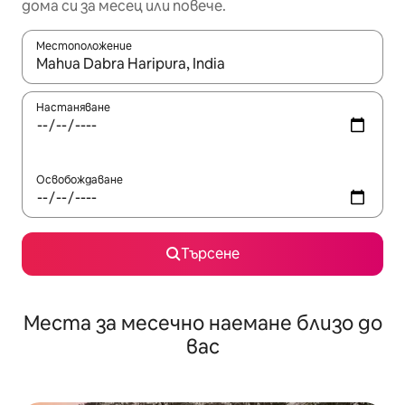
дома си за месец или повече.
Местоположение
Когато резултатите се покажат, използвайте клавишите 
Настаняване
Освобождаване
Търсене
Места за месечно наемане близо до
вас