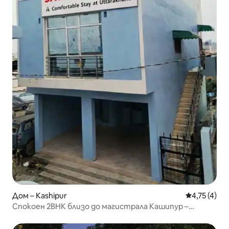
Дом – Kashipur
Средна оцен
4,75 (4)
Спокоен 2BHK близо до магистрала Кашипур –
Рамнагар