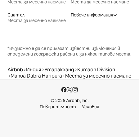
Места за месечно наемане
Места за месечно наемане
Сиатъл
Повече информация
Места за месечно наемане
*Възможно е да се прилагат известни изключения в
определени географски райони и за някои типове места.
Airbnb
Индия
Утаракханд
Kumaon Division
Mahua Dabra Haripura
Места за месечно наемане
© 2026 Airbnb, Inc.
Поверителност
Условия