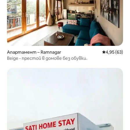
Апартамент – Ramnagar
Средна оценк
4,95 (63)
Beige - престой в домове без обувки.