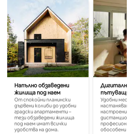
Напълно обзаведени
Дигитални н
жилища под наем
пътуващи п
От спокойни планински
Удобни места
дървени колиби до удобни
настаняване 
градски апартаменти –
настроени и
тези обзаведени жилища
дистанционн
под наем имат всички
професионалис
удобства на дома.
обособени р