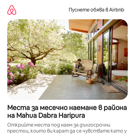
Пропускане
към
Пуснете обява в Airbnb
съдържанието
Места за месечно наемане в района
на Mahua Dabra Haripura
Открийте места под наем за дългосрочни
престои, които ви карат да се чувствате като у