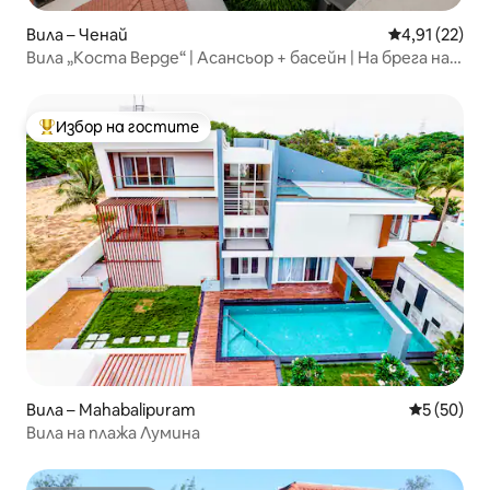
Вила – Ченай
Средна оценк
4,91 (22)
Вила „Коста Верде“ | Асансьор + басейн | На брега на
морето
Избор на гостите
Най-популярен избор на гостите
Вила – Mahabalipuram
Средна оц
5 (50)
Вила на плажа Лумина