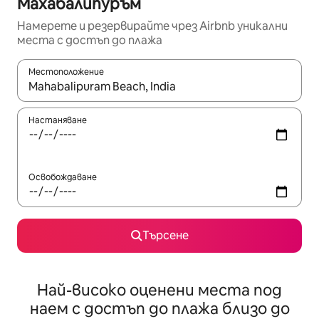
Махабалипуръм
Намерете и резервирайте чрез Airbnb уникални
места с достъп до плажа
Местоположение
Когато резултатите се покажат, използвайте клавишите 
Настаняване
Освобождаване
Търсене
Най-високо оценени места под
наем с достъп до плажа близо до