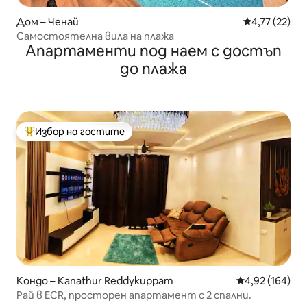
Дом – Ченай
Средна оценк
4,77 (22)
Самостоятелна вила на плажа
Апартаменти под наем с достъп
до плажа
Избор на гостите
Най-популярен избор на гостите
Кондо – Kanathur Reddykuppam
Средна оценка
4,92 (164)
Рай в ECR, просторен апартамент с 2 спални.