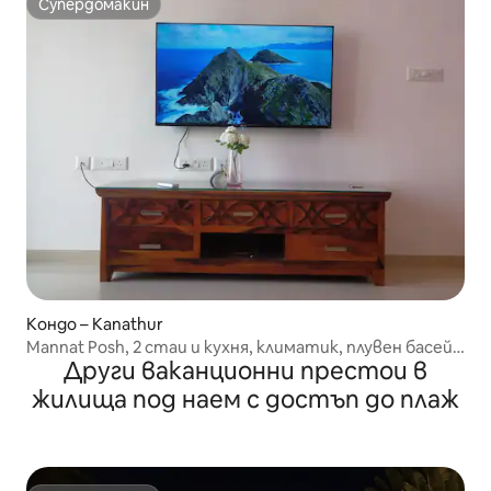
Супердомакин
Супердомакин
Кондо – Kanathur
Mannat Posh, 2 стаи и кухня, климатик, плувен басейн
Други ваканционни престои в
и паркинг
жилища под наем с достъп до плаж