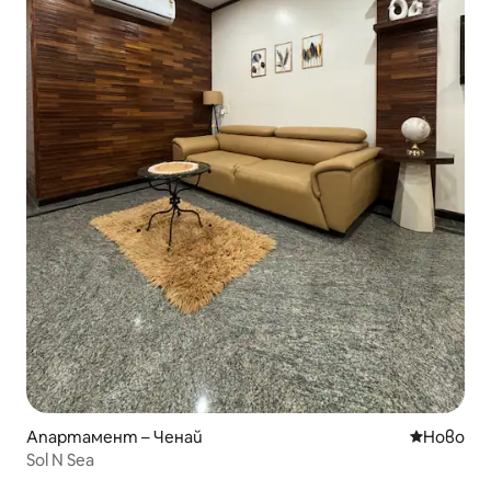
Апартамент – Ченай
Ново мяс
Ново
Sol N Sea