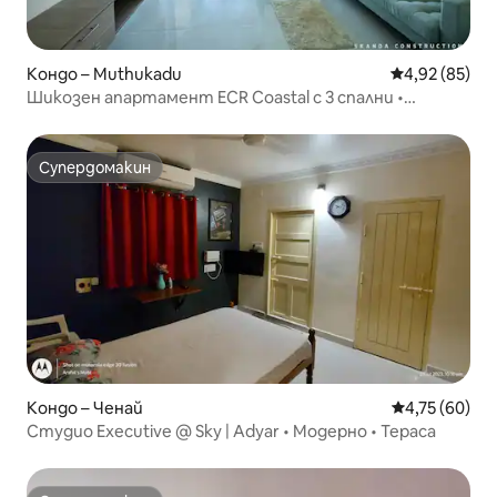
Кондо – Muthukadu
Средна оценк
4,92 (85)
Шикозен апартамент ECR Coastal с 3 спални •
Почивка край плажа
Супердомакин
Супердомакин
Кондо – Ченай
Средна оценк
4,75 (60)
Студио Executive @ Sky | Adyar • Модерно • Тераса