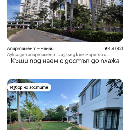
Апартамент – Ченай
Средна оцен
4,9 (92)
Луксозен апартамент с изглед към морето и
Къщи под наем с достъп до плажа
езерото: Ченай
Избор на гостите
Избор на гостите