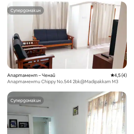
Супердомакин
Супердомакин
Апартамент – Ченай
Средна оце
4,5 (4)
Апартаменти Chippy No.544 2bk@Madipakkam M3
Супердомакин
Супердомакин