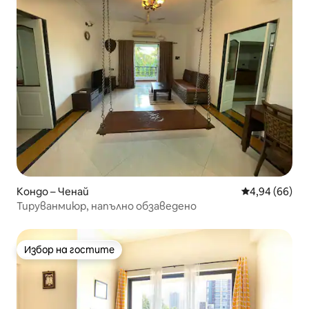
Кондо – Ченай
Средна оценк
4,94 (66)
Тируванмиюр, напълно обзаведено
Избор на гостите
Избор на гостите