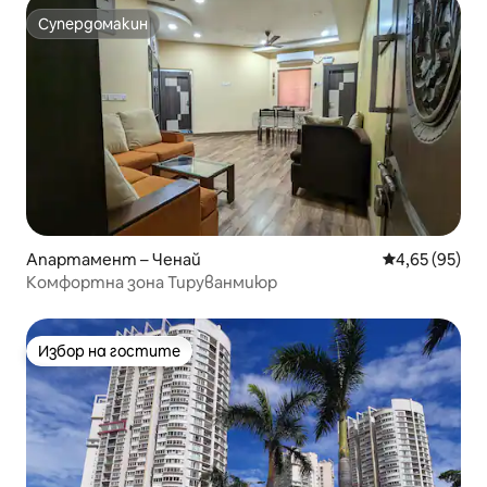
Супердомакин
Супердомакин
Апартамент – Ченай
Средна оценк
4,65 (95)
Комфортна зона Тируванмиюр
Избор на гостите
Избор на гостите