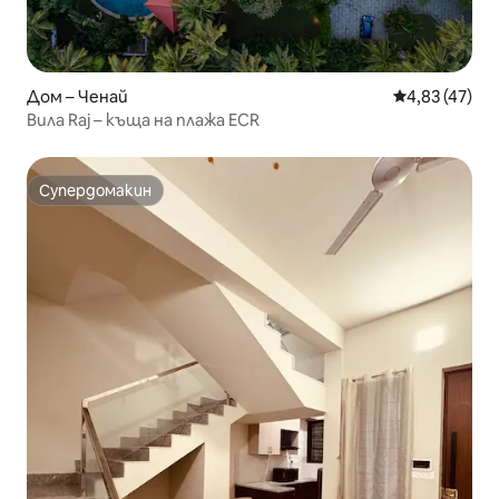
Дом – Ченай
Средна оценк
4,83 (47)
Вила Raj – къща на плажа ECR
Супердомакин
Супердомакин