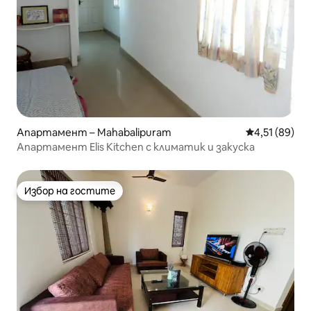
Апартамент – Mahabalipuram
Средна оценк
4,51 (89)
Апартамент Elis Kitchen с климатик и закуска
Избор на гостите
Избор на гостите