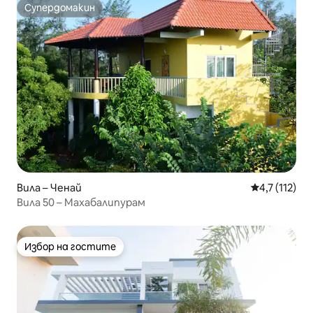
Супердомакин
Супердомакин
Вила – Ченай
Средна оцен
4,7 (112)
Вила 50 – Махабалипурам
Избор на гостите
Избор на гостите