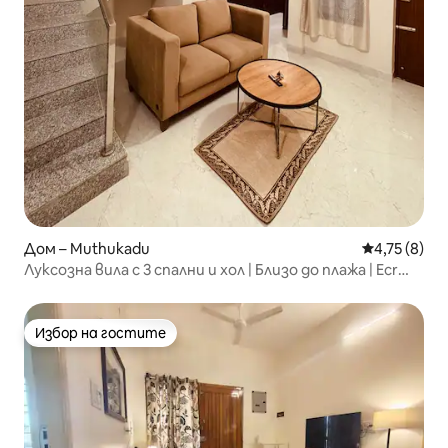
Дом – Muthukadu
Средна оцен
4,75 (8)
Луксозна вила с 3 спални и хол | Близо до плажа | Ecr
Stay
Избор на гостите
Избор на гостите