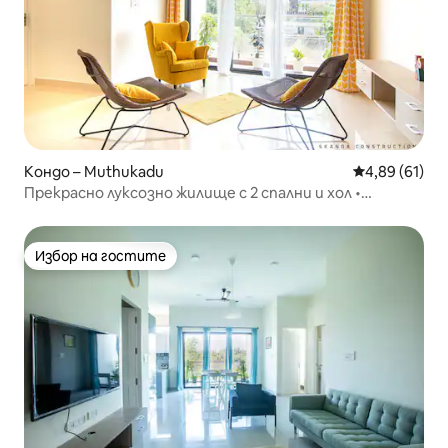
Кондо – Muthukadu
Средна оценк
4,89 (61)
Прекрасно луксозно жилище с 2 спални и хол •
Крайбрежно убежище на ECR
Избор на гостите
Избор на гостите