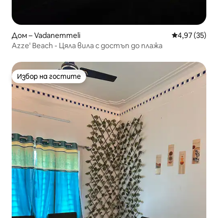
Дом – Vadanemmeli
Средна оценк
4,97 (35)
Azze' Beach - Цяла вила с достъп до плажа
Избор на гостите
Избор на гостите