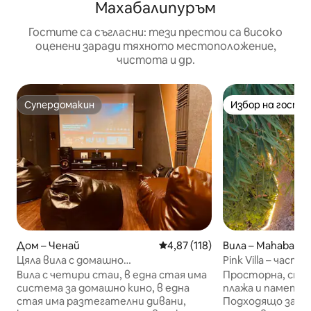
Махабалипуръм
Гостите са съгласни: тези престои са високо
оценени заради тяхното местоположение,
чистота и др.
Супердомакин
Избор на гости
Супердомакин
Избор на гости
Дом – Ченай
Средна оценка: 4,87 от 5, 11
4,87 (118)
Вила – Mahabalip
Цяла вила с домашно
Pink Villa – част
кино@ecr,panaiyur,beach
до плаж
Вила с четири стаи, в една стая има
Просторна, спок
система за домашно кино, в една
плажа и паметн
стая има разтегателни дивани,
Подходящо за с