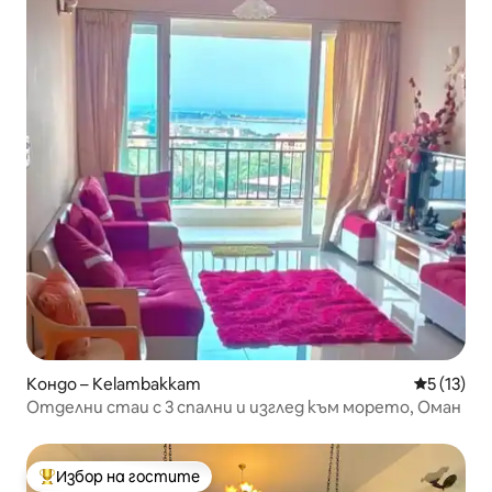
Кондо – Kelambakkam
Средна оц
5 (13)
Отделни стаи с 3 спални и изглед към морето, Оман
Избор на гостите
Най-популярен избор на гостите