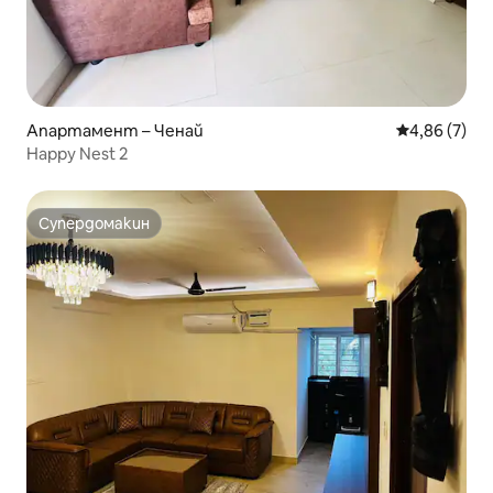
Апартамент – Ченай
Средна оцен
4,86 (7)
Happy Nest 2
Супердомакин
Супердомакин