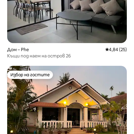
Дом – Phe
Средна оценк
4,84 (25)
Къщи под наем на остров 26
Избор на гостите
Избор на гостите