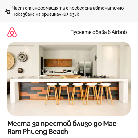
Пропускане
Част от информацията е преведена автоматично. 
към
Показване на оригиналния език
съдържанието
Пуснете обява в Airbnb
Места за престой близо до Mae
Ram Phueng Beach