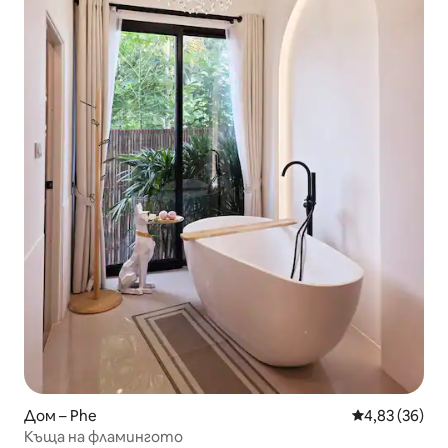
Дом – Phe
Средна оценк
4,83 (36)
Къща на фламингото