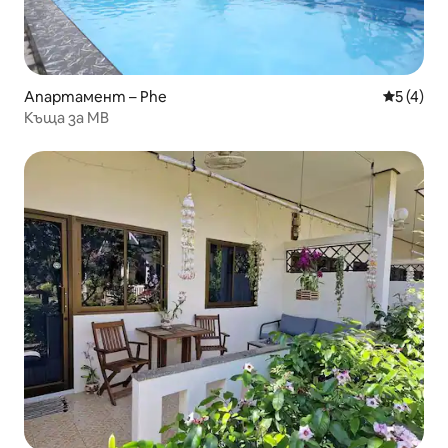
Апартамент – Phe
Средна о
5 (4)
Къща за MB