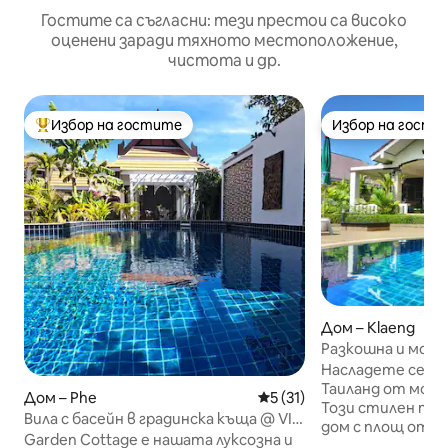
Гостите са съгласни: тези престои са високо
оценени заради тяхното местоположение,
чистота и др.
Избор на гостите
Избор на гости
Най-популярен избор на гостите
Избор на гости
Дом – Klaeng
Разкошна и модер
Village Ban Phe
Насладете се н
Таиланд от моде
Дом – Phe
Средна оценка: 5 от 5, 31
5 (31)
Този стилен та
Вила с басейн в градинска къща @ VIP
дом с площ от 13
Chain Resort
Garden Cottage е нашата луксозна и
напълно оборудв