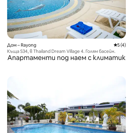
Дом – Rayong
Средна о
5 (4)
Къща S34, в Thailand Dream Village 4. Голям басейн.
Апартаменти под наем с климатик