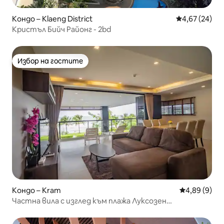
Кондо – Klaeng District
Средна оценк
4,67 (24)
Кристъл Бийч Районг - 2bd
Избор на гостите
Избор на гостите
Кондо – Kram
Средна оцен
4,89 (9)
Частна вила с изглед към плажа Луксозен
апартамент с 2 спални Пълен изглед към океана