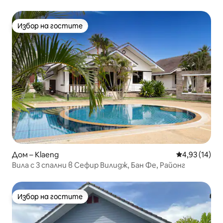
Избор на гостите
Избор на гостите
Дом – Klaeng
Средна оценк
4,93 (14)
Вила с 3 спални в Сефир Вилидж, Бан Фе, Районг
Избор на гостите
Избор на гостите