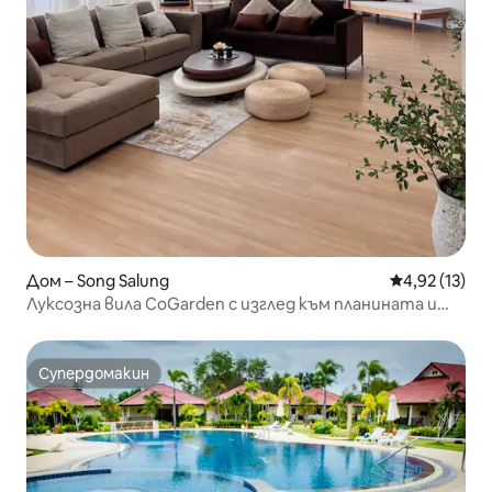
Дом – Song Salung
Средна оценк
4,92 (13)
Луксозна вила CoGarden с изглед към планината и
уединение сред природата
Супердомакин
Супердомакин