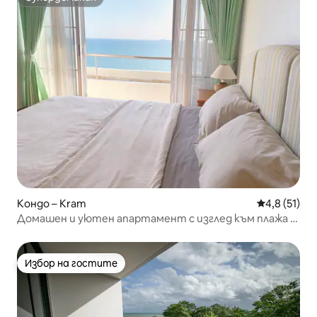
Супердомакин
Кондо – Kram
Средна оцен
4,8 (51)
Домашен и уютен апартамент с изглед към плажа в
Районг
Избор на гостите
Избор на гостите