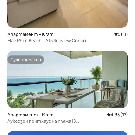
Апартамент – Kram
Средна оц
5 (11)
Mae Phim Beach - A15 Seaview Condo
Супердомакин
Супердомакин
Апартамент – Kram
Средна оценк
4,85 (13)
Луксозен пентхаус на плажа |3
спални•Джакузи•Басейни Marriott