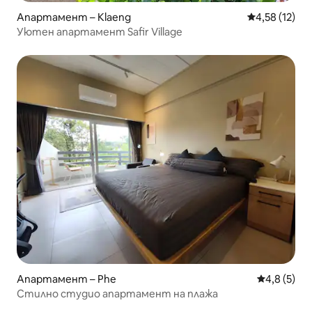
Апартамент – Klaeng
Средна оценк
4,58 (12)
Уютен апартамент Safir Village
Апартамент – Phe
Средна оце
4,8 (5)
Стилно студио апартамент на плажа