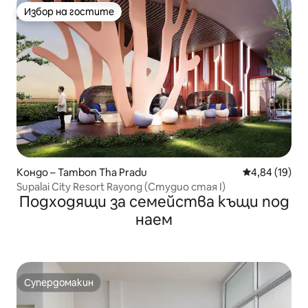
Избор на гостите
Избор на гостите
Кондо – Tambon Tha Pradu
Средна оценк
4,84 (19)
Supalai City Resort Rayong (Студио стая I)
Подходящи за семейства къщи под
наем
Супердомакин
Супердомакин