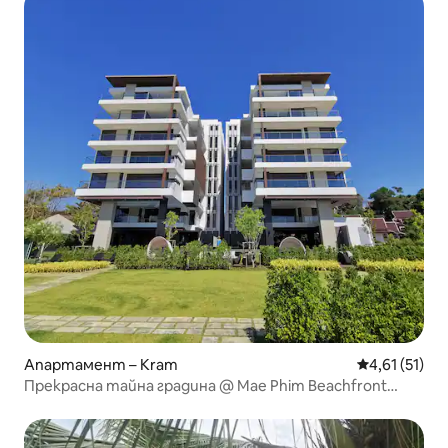
Апартамент – Kram
Средна оценк
4,61 (51)
Прекрасна тайна градина @ Mae Phim Beachfront
Condo