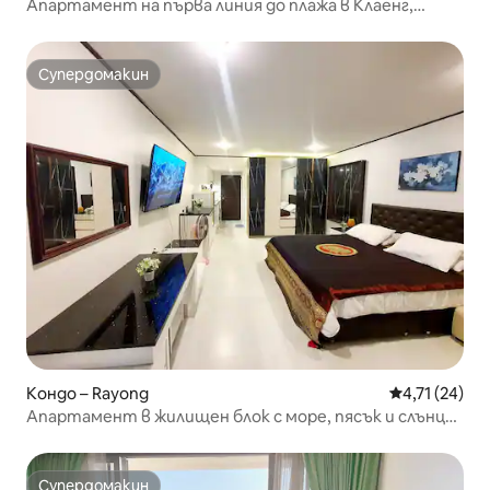
Апартамент на първа линия до плажа в Клаенг,
Районг
Супердомакин
Супердомакин
Кондо – Rayong
Средна оценк
4,71 (24)
Апартамент в жилищен блок с море, пясък и слънце
#Усещане за природа #Отпускащ
Супердомакин