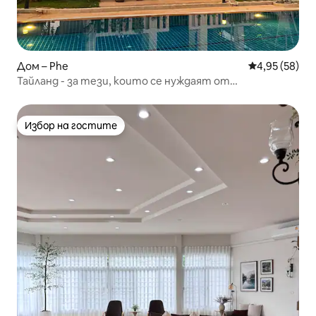
Дом – Phe
Средна оценк
4,95 (58)
Тайланд - за тези, които се нуждаят от
спокойствие.
Избор на гостите
Избор на гостите