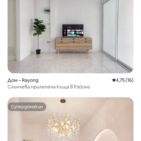
Дом – Rayong
Средна оценк
4,75 (16)
Слънчева прилепена къща в Районг
Супердомакин
Супердомакин