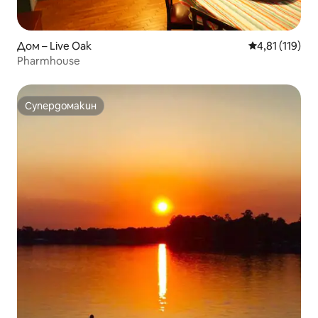
Дом – Live Oak
Средна оценка
4,81 (119)
Pharmhouse
Супердомакин
Супердомакин