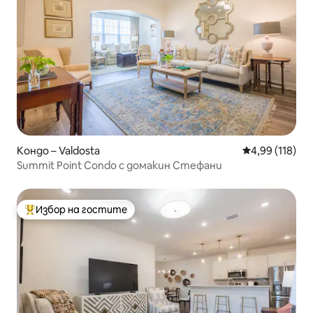
Кондо – Valdosta
Средна оценка
4,99 (118)
Summit Point Condo с домакин Стефани
Избор на гостите
Най-популярен избор на гостите