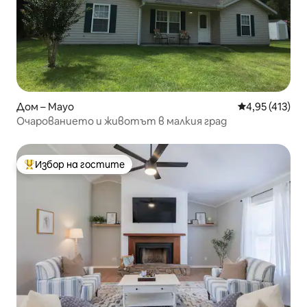
Дом – Mayo
Средна оценка
4,95 (413)
Очарованието и животът в малкия град
Избор на гостите
Най-популярен избор на гостите