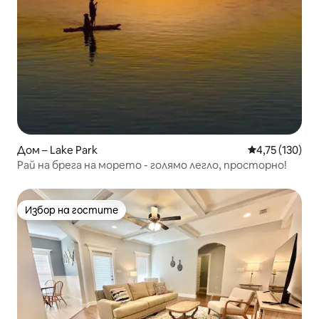
Дом – Lake Park
Средна оценка
4,75 (130)
Рай на брега на морето - голямо легло, просторно!
Избор на гостите
Избор на гостите