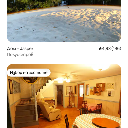
Дом – Jasper
Средна оценка
4,93 (196)
Полуостров
Избор на гостите
Избор на гостите