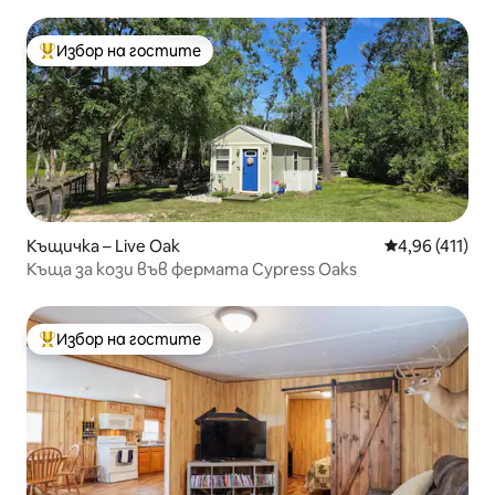
легло, самостоялна веранда
Избор на гостите
Най-популярен избор на гостите
Къщичка – Live Oak
Средна оценка
4,96 (411)
Къща за кози във фермата Cypress Oaks
Избор на гостите
Най-популярен избор на гостите