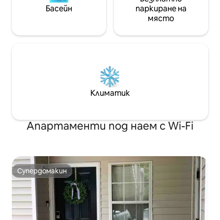
Басейн
паркиране на
място
Климатик
Апартаменти под наем с Wi-Fi
Супердомакин
Супердомакин