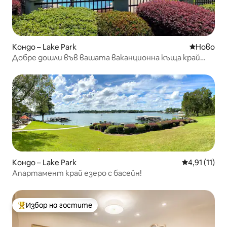
Кондо – Lake Park
Ново мяс
Ново
Добре дошли във вашата ваканционна къща край
езерото Лонг Понд!
Кондо – Lake Park
Средна оцен
4,91 (11)
Апартамент край езеро с басейн!
Избор на гостите
Най-популярен избор на гостите