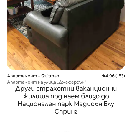
Апартамент – Quitman
Средна оценка
4,96 (153)
Апартамент на улица „Джеферсън“
Други страхотни ваканционни
жилища под наем близо до
Национален парк Мадисън Блу
Спринг