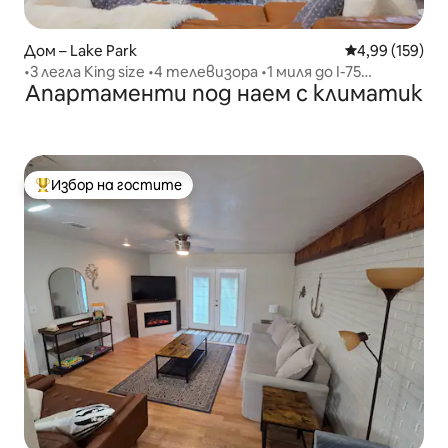
Дом – Lake Park
Средна оценка
4,99 (159)
•3 легла King size •4 телевизора •1 миля до I-75
Апартаменти под наем с климатик
•Разрешават се домашни любимци
Избор на гостите
Най-популярен избор на гостите