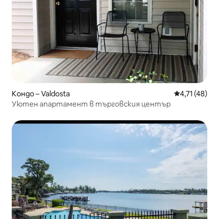
Кондо – Valdosta
Средна оценк
4,71 (48)
Уютен апартамент в търговския център