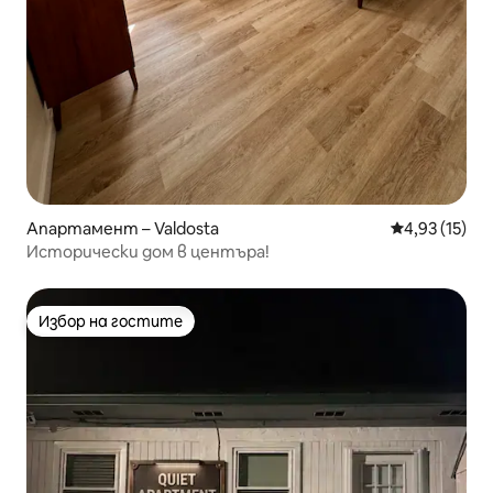
Апартамент – Valdosta
Средна оценк
4,93 (15)
Исторически дом в центъра!
Избор на гостите
Избор на гостите