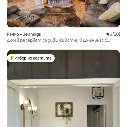
Ранчо – Jennings
Средна оц
5 (30)
Дом в резерват за диви животни в Дженингс с
включена обиколка
Избор на гостите
Най-популярен избор на гостите