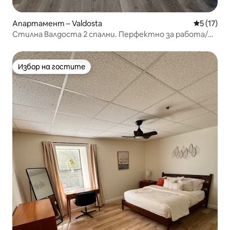
Апартамент – Valdosta
Средна оц
5 (17)
Стилна Валдоста 2 спални. Перфектно за работа/
отдих
Избор на гостите
Избор на гостите