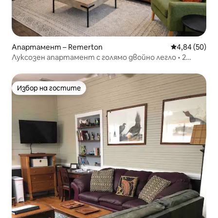
Апартамент – Remerton
Средна оценк
4,84 (50)
Луксозен апартамент с голямо двойно легло • 2
спални/2 бани • 5 минути до VSU и I-75
Избор на гостите
Избор на гостите