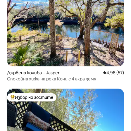
Дървена колиба – Jasper
Средна оценк
4,98 (57)
Спокойна хижа на река Кочи с 4 акра земя
Избор на гостите
Най-популярен избор на гостите