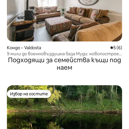
Кондо – Valdosta
Средна о
5 (6)
9 мили до военновъздушна база Муди: новопостроен
Подходящи за семейства къщи под
апартамент в близост до заведения за хранене
наем
Избор на гостите
Избор на гостите