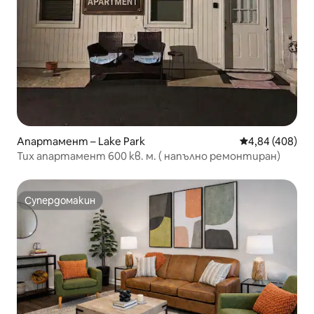
Апартамент – Lake Park
Средна оценка
4,84 (408)
Тих апартамент 600 кв. м. ( напълно ремонтиран)
Супердомакин
Супердомакин