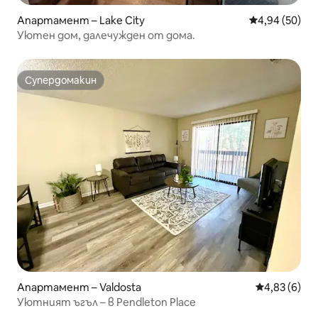
Апартамент – Lake City
Средна оценк
4,94 (50)
Уютен дом, далечужден от дома.
Супердомакин
Супердомакин
Апартамент – Valdosta
Средна оцен
4,83 (6)
Уютният ъгъл – в Pendleton Place