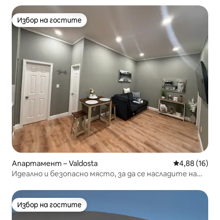
Избор на гостите
Избор на гостите
Апартамент – Valdosta
Средна оценк
4,88 (16)
Идеално и безопасно място, за да се насладите на
престоя си
Избор на гостите
Избор на гостите