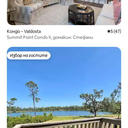
Кондо – Valdosta
Средна оц
5 (47)
Summit Point Condo II, домакин: Стефани
Избор на гостите
Избор на гостите