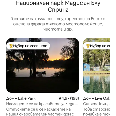
Национален парк Мадисън Блу
Спринг
Гостите са съгласни: тези престои са високо
оценени заради тяхното местоположение,
чистота и др.
Избор на гостите
Избор на гос
Най-популярен избор на гостите
Най-популярен 
Дом – Lake Park
Средна оценка: 4,97 от 5, 198
4,97 (198)
Дом – Live Oak
Насладете се на красивите залези в
Синята къща
„Turtle Cove“!
Отпуснете се и се насладете на
Това старомодн
нашия очарователен частен дом с
почивка е точно