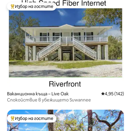
Избор на гостите
Най-популярен избор на гостите
Ваканционна къща – Live Oak
Средна оценка
4,95 (142)
Спокойствие в убежището Suwannee
Избор на гостите
Най-популярен избор на гостите