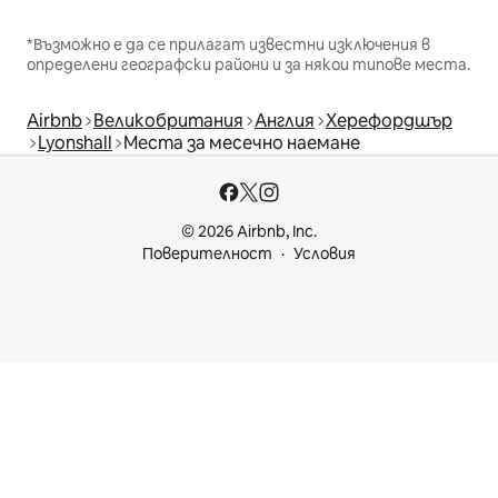
*Възможно е да се прилагат известни изключения в
определени географски райони и за някои типове места.
Airbnb
Великобритания
Англия
Херефордшър
Lyonshall
Места за месечно наемане
© 2026 Airbnb, Inc.
Поверителност
Условия