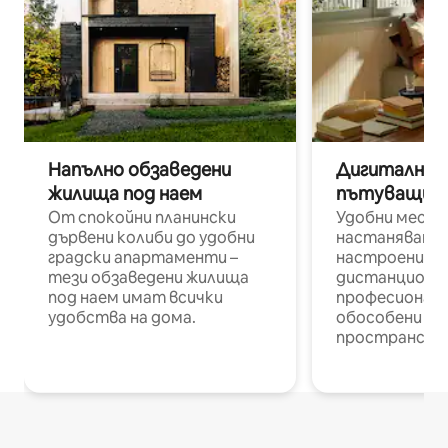
Напълно обзаведени
Дигитални н
жилища под наем
пътуващи п
От спокойни планински
Удобни места
дървени колиби до удобни
настаняване 
градски апартаменти –
настроени и
тези обзаведени жилища
дистанционн
под наем имат всички
професионалис
удобства на дома.
обособени р
пространств