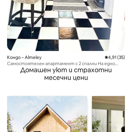
Кондо – Almeley
Средна оценк
4,91 (35)
Самостоятелен апартамент с 2 спални На едно
Домашен уют и страхотни
ниво
месечни цени