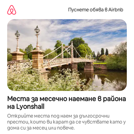
Пропускане
към
Пуснете обява в Airbnb
съдържанието
Места за месечно наемане в района
на Lyonshall
Открийте места под наем за дългосрочни
престои, които ви карат да се чувствате като у
дома си за месец или повече.