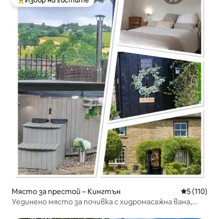
Избор на гостите
Най-популярен избор на гостите
Място за престой – Кингтън
Средна оце
5 (110)
Уединено място за почивка с хидромасажна вана,
невероятни гледки/Офас Дайк