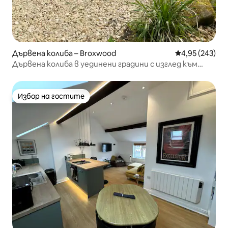
Дървена колиба – Broxwood
Средна оценка
4,95 (243)
Дървена колиба в уединени градини с изглед към
природата
Избор на гостите
Избор на гостите