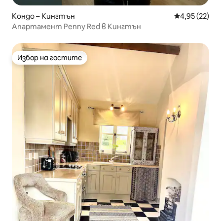
Кондо – Кингтън
Средна оценк
4,95 (22)
Апартамент Penny Red в Кингтън
Избор на гостите
Избор на гостите