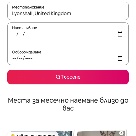
Местоположение
Когато резултатите се покажат, използвайте клавишите 
Настаняване
Освобождаване
Търсене
Места за месечно наемане близо до
вас