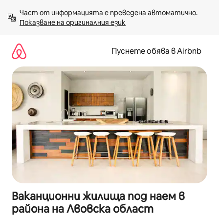
Пропускане
Част от информацията е преведена автоматично. 
към
Показване на оригиналния език
съдържанието
Пуснете обява в Airbnb
Ваканционни жилища под наем в
района на Лвовска област