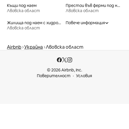
Къщи под наем
Престои във ферми под наем
Лвовска област
Лвовска област
Жилища под наем с хидромасажна вана
Повече информация
Лвовска област
Airbnb
Украйна
Лвовска област
© 2026 Airbnb, Inc.
Поверителност
Условия