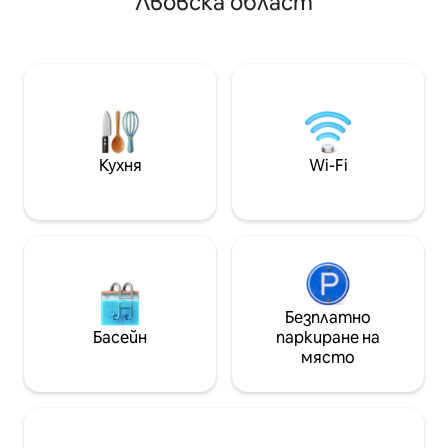
Лвовска област
атмосфера. В апартамента ще
доставка от ме
намерите домакински предмети с
Идеално за двой
уникална история, които са
или самостояте
адаптирани с любов към
Насладете се н
изкуството от художници от Лвов
вана на открито! Oryavy прос
от 2 поколения. Събирането на
щоб відпочити в
предмети в апартамента е
метушні. Къщата
неразделна част от историята на
най-малките дет
Лвов. Светло и отворено
всичко необходи
Кухня
Wi-Fi
пространство, модерна кухня,
почивка.
водопровод ще добавят комфорт,
за да се отпуснете!
Безплатно
Басейн
паркиране на
място