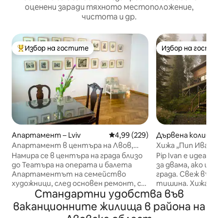
оценени заради тяхното местоположение,
чистота и др.
Избор на гостите
Избор на гости
Най-популярен избор на гостите
Избор на гости
Апартамент – Lviv
Средна оценка: 4,99 от 5, 229
4,99 (229)
Дървена колиба 
k
Апартамент в центъра на Лвов,
Хижа „Пип Иван“
Опера, арт пространство за 1 –
Намира се в центъра на града близо
Pip Ivan е идеал
3 души, 75 кв. м
до Театъра на операта и балета
за двама, ако ис
Апартаментът на семейство
града. Свеж възд
художници, след основен ремонт, с
тишина. Хижата
Стандартни удобства във
площ от 75 кв.м. Каня ви да
проектирана и р
прекарате известно време в
необходимо за у
ваканционните жилища в района на
изключителна творческа
престой. Может