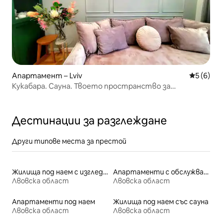
Апартамент – Lviv
Средна о
5 (6)
Кукабара. Сауна. Твоето пространство за
възстановяване.
Дестинации за разглеждане
Други типове места за престой
Жилища под наем с изглед към плажа
Апартаменти с обслужване под наем
Лвовска област
Лвовска област
Апартаменти под наем
Жилища под наем със сауна
Лвовска област
Лвовска област