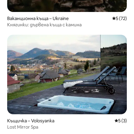
Ваканционна къща – Ukraine
Средна оц
5 (72)
Княгинки: дървена къща с камина
Къщичка – Volosyanka
Средна о
5 (3)
Lost Mirror Spa