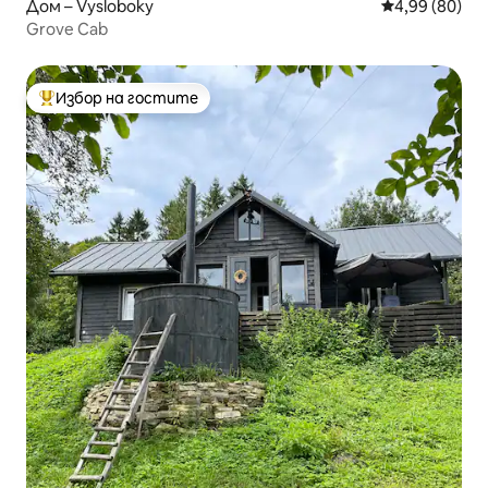
Дом – Vysloboky
Средна оценк
4,99 (80)
Grove Cab
Избор на гостите
Най-популярен избор на гостите