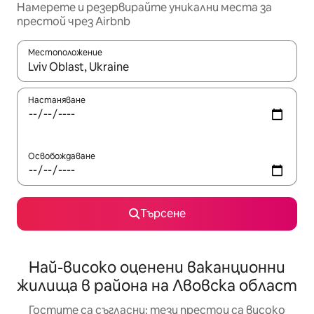
Намерете и резервирайте уникални места за
престой чрез Airbnb
Местоположение
Когато резултатите се покажат, използвайте клавишите 
Настаняване
Освобождаване
Търсене
Най-високо оценени ваканционни
жилища в района на Лвовска област
Гостите са съгласни: тези престои са високо