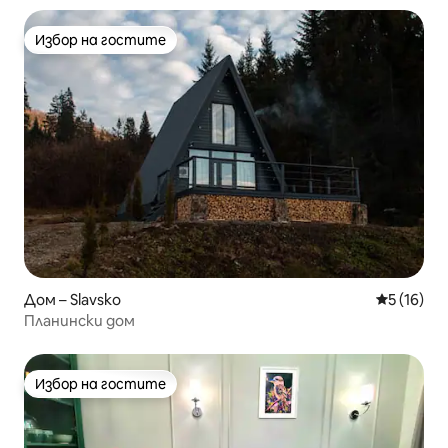
Избор на гостите
Избор на гостите
Дом – Slavsko
Средна оц
5 (16)
Планински дом
Избор на гостите
Избор на гостите