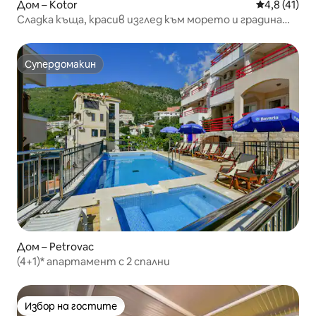
Дом – Kotor
Средна оцен
4,8 (41)
Сладка къща, красив изглед към морето и градина
(до морето)
Супердомакин
Супердомакин
Дом – Petrovac
(4+1)* апартамент с 2 спални
Избор на гостите
Избор на гостите