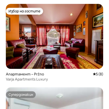
Избор на гостите
Избор на гостите
Апартамент – Pržno
Средна о
5 (8)
Varja Apartments Luxury
Супердомакин
Супердомакин