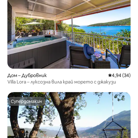
Дом – Дубровник
Средна оценк
4,94 (34)
Villa Lora – луксозна вила край морето с джакузи
Супердомакин
Супердомакин