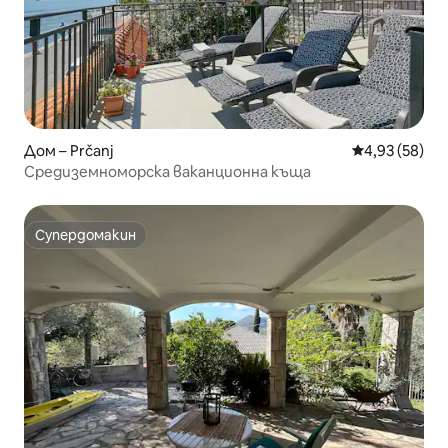
Дом – Prčanj
Средна оценк
4,93 (58)
Средиземноморска ваканционна къща
Супердомакин
Супердомакин