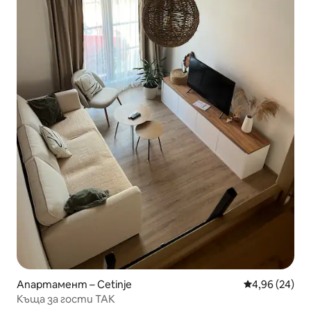
Апартамент – Cetinje
Средна оценк
4,96 (24)
Къща за гости ТАК