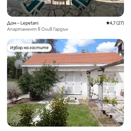
Дом – Lepetani
Средна оцен
4,7 (27)
Апартамент в Олив Гардън
Избор на гостите
Избор на гостите