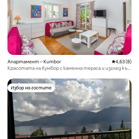
Апартамент – Kumbor
Средна оцен
4,63 (8)
Красотата на Кумбор с каменна тераса и изглед към
морето
Избор на гостите
Избор на гостите