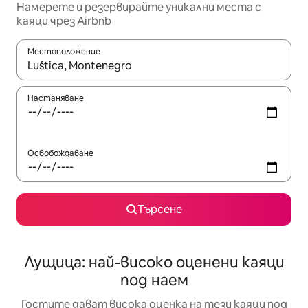
Намерете и резервирайте уникални места с
каяци чрез Airbnb
Местоположение
Когато резултатите се покажат, използвайте клавишите 
Настаняване
Освобождаване
Търсене
Лущица: най-високо оценени каяци
под наем
Гостите дават висока оценка на тези каяци под