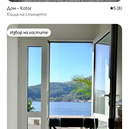
Дом – Kotor
Средна о
5 (8)
Къща на слънцето
Избор на гостите
Избор на гостите