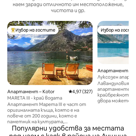
наем заради отличното им местоположение,
чистота и др.
Избор на гостите
Избор на гости
Най-популярен избор на гостите
Избор на гости
Апартамент – 
Луксозен апарта
залива на Котор 
Лавандуловият з
апартаментен к
Апартамент – Kotor
Средна оценка: 4,97 от 5, 327
4,97 (327)
крайбрежното с
MARETA III - край водата
двора можете д
Апартамент Марета III е част от
инфинити басейн
оригиналната къща, която е на
гледка към зали
повече от 200 години, която е
СПА ЦЕНТЪРА (дж
паметник на културата,
сауна). Срещу з
Популярни удобства за местата
съществуващ в австро -
рецепцията мож
унгарските карти от XIX век.
екскурзии, такс