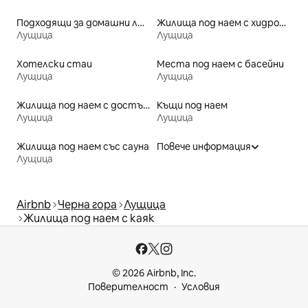
Подходящи за домашни любимци места под наем
Жилища под наем с хидромасажна вана
Лущица
Лущица
Хотелски стаи
Места под наем с басейни
Лущица
Лущица
Жилища под наем с достъп до плажа
Къщи под наем
Лущица
Лущица
Жилища под наем със сауна
Повече информация
Лущица
Airbnb
Черна гора
Лущица
Жилища под наем с каяк
© 2026 Airbnb, Inc.
Поверителност
Условия