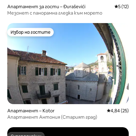
Апартамент за гости – Đuraševići
Средна оц
5 (12)
Мезонет с панорамна гледка към морето
Избор на гостите
Избор на гостите
Апартамент – Kotor
Средна оценк
4,84 (25)
Апартамент Антония (Старият град)