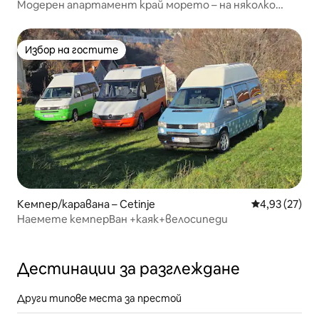
Модерен апартамент край морето – на няколко
крачки от морето
Избор на гостите
Избор на гостите
Кемпер/каравана – Cetinje
Средна оценк
4,93 (27)
Наемете кемперВан +каяк+велосипеди
Дестинации за разглеждане
Други типове места за престой