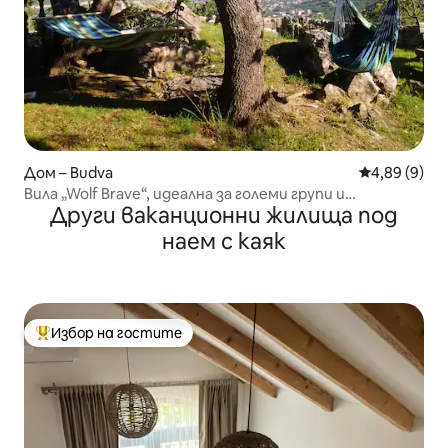
Дом – Budva
Средна оцен
4,89 (9)
Вила „Wolf Brave“, идеална за големи групи и
Други ваканционни жилища под
семейства
наем с каяк
Избор на гостите
Най-популярен избор на гостите