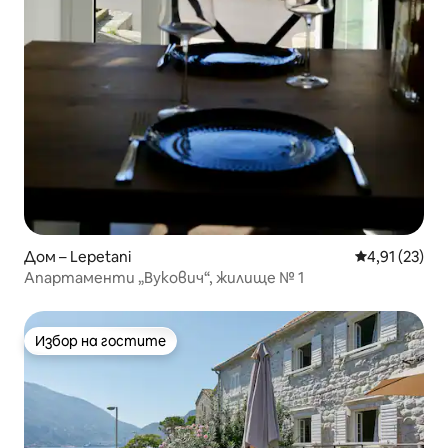
Дом – Lepetani
Средна оценк
4,91 (23)
Апартаменти „Вукович“, жилище № 1
Избор на гостите
Избор на гостите