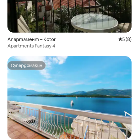
Апартамент – Kotor
Средна о
5 (8)
Apartments Fantasy 4
Супердомакин
Супердомакин