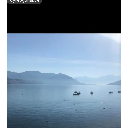
Супердомакин
Супердомакин