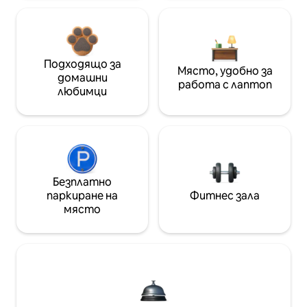
Подходящо за
Място, удобно за
домашни
работа с лаптоп
любимци
Безплатно
паркиране на
Фитнес зала
място