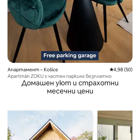
Апартамент – Košice
Средна оценк
4,98 (50)
Apartmán ZOKU s частен паркинг безплатно
Домашен уют и страхотни
месечни цени