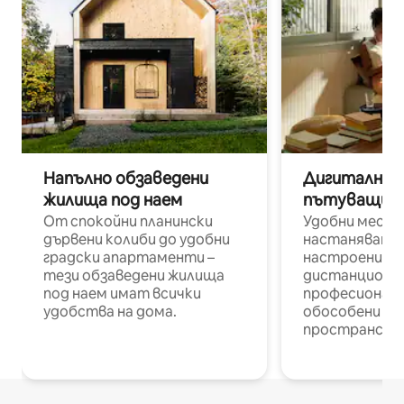
Напълно обзаведени
Дигитални н
жилища под наем
пътуващи п
От спокойни планински
Удобни места
дървени колиби до удобни
настаняване 
градски апартаменти –
настроени и
тези обзаведени жилища
дистанционн
под наем имат всички
професионалис
удобства на дома.
обособени р
пространств