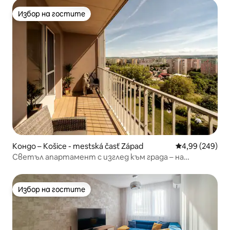
Избор на гостите
Избор на гостите
Кондо – Košice - mestská časť Západ
Средна оценка
4,99 (249)
Светъл апартамент с изглед към града – на
7 минути от Стария град
Избор на гостите
Избор на гостите