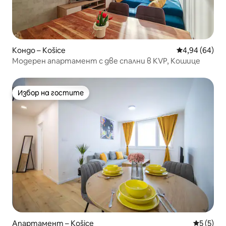
Кондо – Košice
Средна оценк
4,94 (64)
Модерен апартамент с две спални в KVP, Кошице
Избор на гостите
Избор на гостите
Апартамент – Košice
Средна о
5 (5)