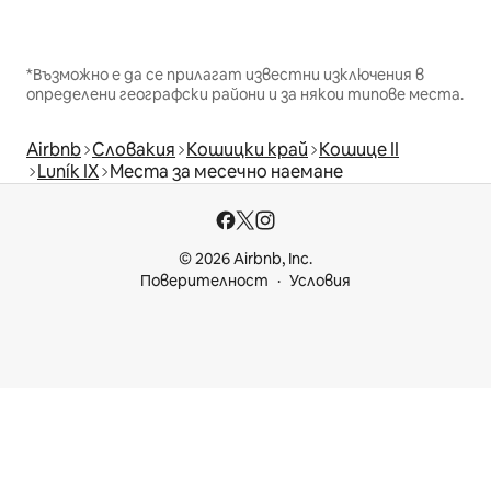
*Възможно е да се прилагат известни изключения в
определени географски райони и за някои типове места.
Airbnb
Словакия
Кошицки край
Кошице II
Luník IX
Места за месечно наемане
© 2026 Airbnb, Inc.
Поверителност
Условия