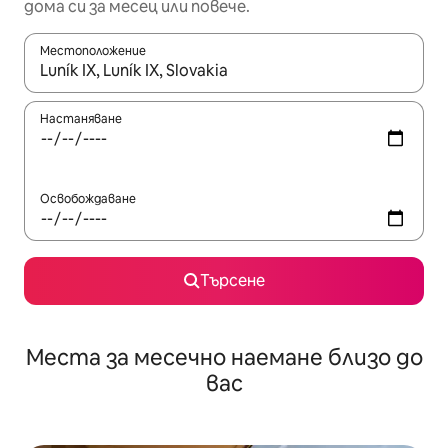
дома си за месец или повече.
Местоположение
Когато резултатите се покажат, използвайте клавишите 
Настаняване
Освобождаване
Търсене
Места за месечно наемане близо до
вас