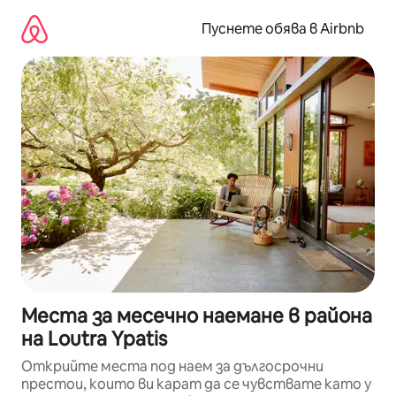
Пропускане
към
Пуснете обява в Airbnb
съдържанието
Места за месечно наемане в района
на Loutra Ypatis
Открийте места под наем за дългосрочни
престои, които ви карат да се чувствате като у