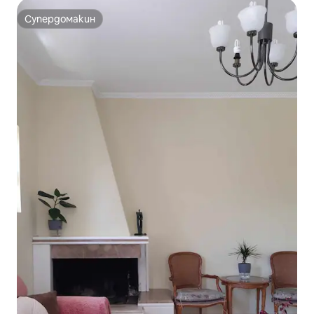
Супердомакин
Супердомакин