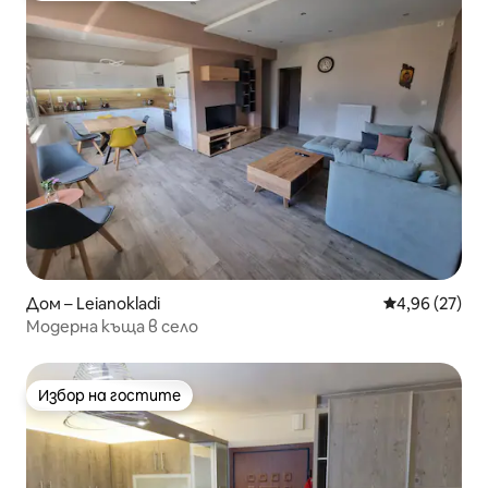
Дом – Leianokladi
Средна оценк
4,96 (27)
Модерна къща в село
Избор на гостите
Избор на гостите