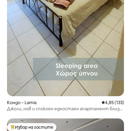
Кондо – Lamia
Средна оценка
4,85 (133)
Джоли, нов и спокоен едностаен апартамент близо
до TEI/center
Избор на гостите
Най-популярен избор на гостите