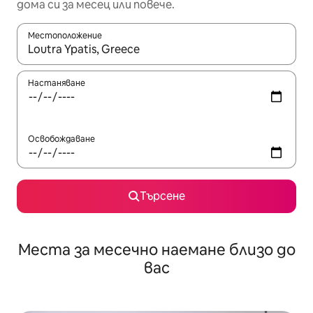
дома си за месец или повече.
Местоположение
Когато резултатите се покажат, използвайте клавишите 
Настаняване
Освобождаване
Търсене
Места за месечно наемане близо до
вас