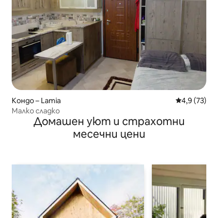
Кондо – Lamia
Средна оцен
4,9 (73)
Малко сладко
Домашен уют и страхотни
месечни цени