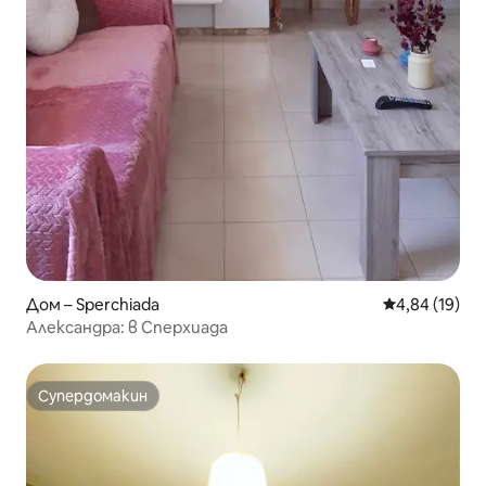
Дом – Sperchiada
Средна оценк
4,84 (19)
Александра: в Сперхиада
Супердомакин
Супердомакин