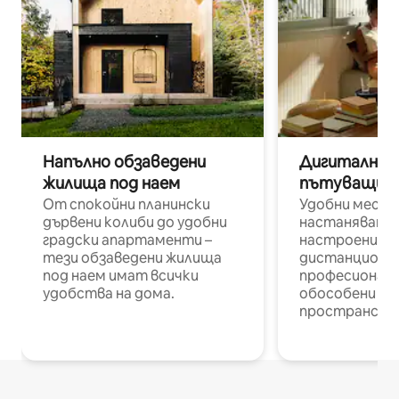
Напълно обзаведени
Дигитални н
жилища под наем
пътуващи п
От спокойни планински
Удобни места
дървени колиби до удобни
настаняване 
градски апартаменти –
настроени и
тези обзаведени жилища
дистанционн
под наем имат всички
професионалис
удобства на дома.
обособени р
пространств