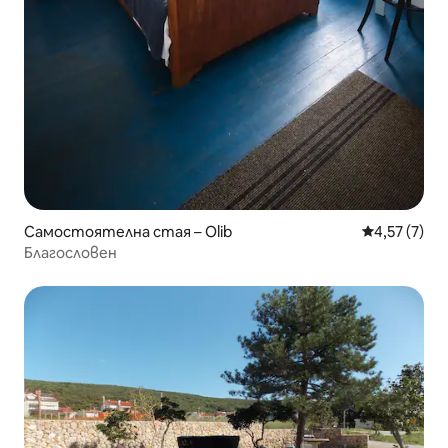
Самостоятелна стая – Olib
Средна оцен
4,57 (7)
Благословен