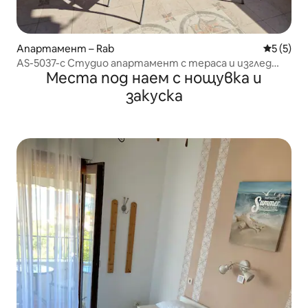
Апартамент – Rab
Средна о
5 (5)
AS-5037-c Студио апартамент с тераса и изглед
Места под наем с нощувка и
към морето
закуска