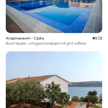
Апартамент – Caska
Средна о
5 (3)
Вила Чашка - студио комфорт n4 за 4 човека