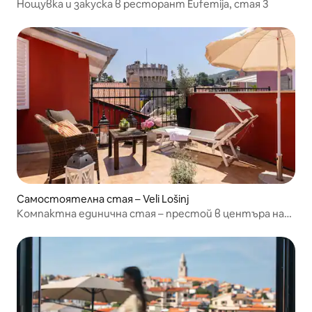
Нощувка и закуска в ресторант Eufemija, стая 3
Самостоятелна стая – Veli Lošinj
Компактна единична стая – престой в центъра на
Стария град