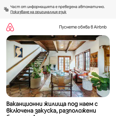
Пропускане
Част от информацията е преведена автоматично. 
към
Показване на оригиналния език
съдържанието
Пуснете обява в Airbnb
Ваканционни жилища под наем с
включена закуска, разположени