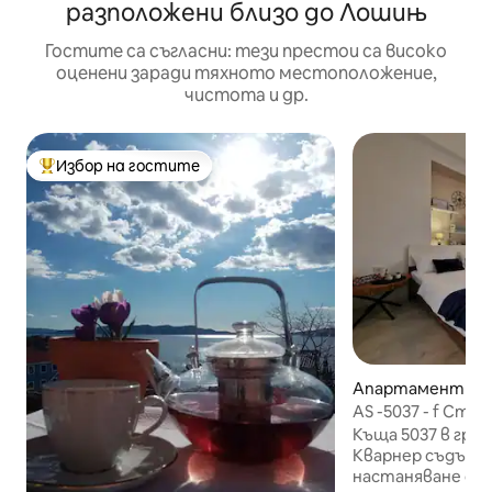
разположени близо до Лошињ
Гостите са съгласни: тези престои са високо
оценени заради тяхното местоположение,
чистота и др.
Избор на гостите
Най-популярен избор на гостите
Апартамент – K
AS -5037 - f Сту
към морето
Къща 5037 в град
Кварнер съдърж
настаняване от