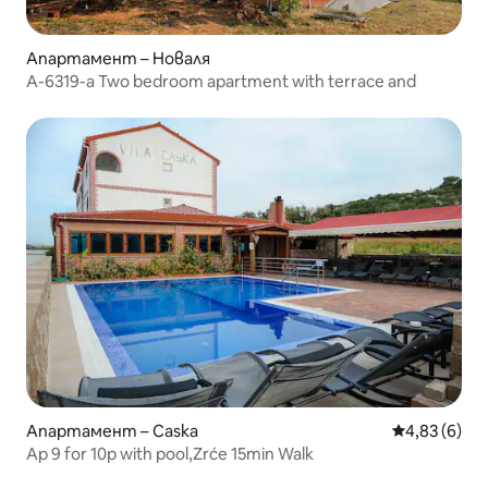
Апартамент – Новаля
A-6319-a Two bedroom apartment with terrace and
Апартамент – Caska
Средна оцен
4,83 (6)
Ap 9 for 10p with pool,Zrće 15min Walk