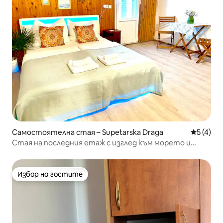
Самостоятелна стая – Supetarska Draga
Средна о
5 (4)
Стая на последния етаж с изглед към морето и
климатик
Избор на гостите
Избор на гостите