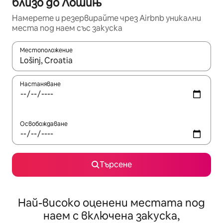
близо до Лошињ
Намерете и резервирайте чрез Airbnb уникални
места под наем със закуска
Местоположение
Когато резултатите се покажат, използвайте клавишите 
Настаняване
Освобождаване
Търсене
Най-високо оценени местата под
наем с включена закуска,