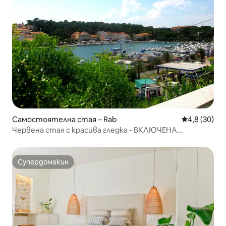
Самостоятелна стая – Rab
Средна оцен
4,8 (30)
Червена стая с красива гледка - ВКЛЮЧЕНА
ЗАКУСКА!
Супердомакин
Супердомакин