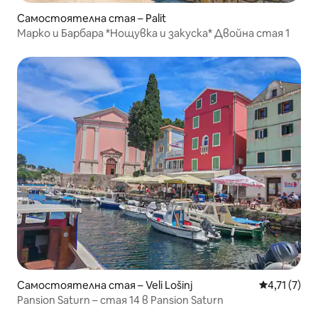
Самостоятелна стая – Palit
Марко и Барбара *Нощувка и закуска* Двойна стая 1
Самостоятелна стая – Veli Lošinj
Средна оцен
4,71 (7)
Pansion Saturn – стая 14 в Pansion Saturn