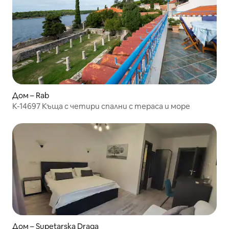
Дом – Rab
K-14697 Къща с четири спални с тераса и море
Дом – Supetarska Draga