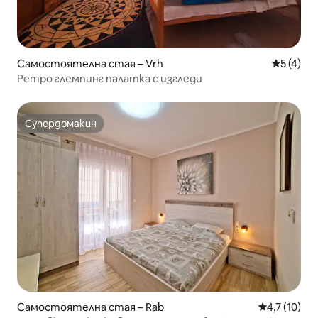
Самостоятелна стая – Vrh
Средна о
5 (4)
Ретро глемпинг палатка с изгледи
Супердомакин
Супердомакин
Самостоятелна стая – Rab
Средна оцен
4,7 (10)