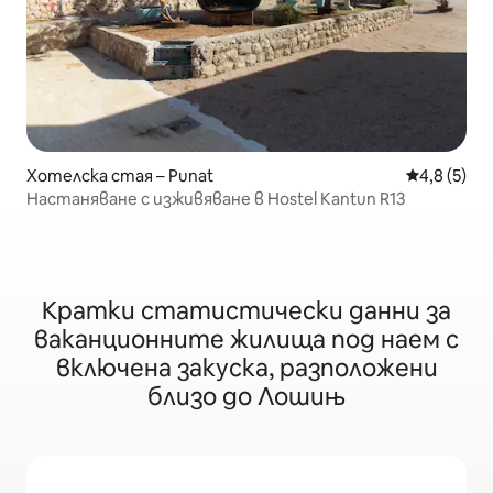
Хотелска стая – Punat
Средна оце
4,8 (5)
Настаняване с изживяване в Hostel Kantun R13
Кратки статистически данни за
ваканционните жилища под наем с
включена закуска, разположени
близо до Лошињ