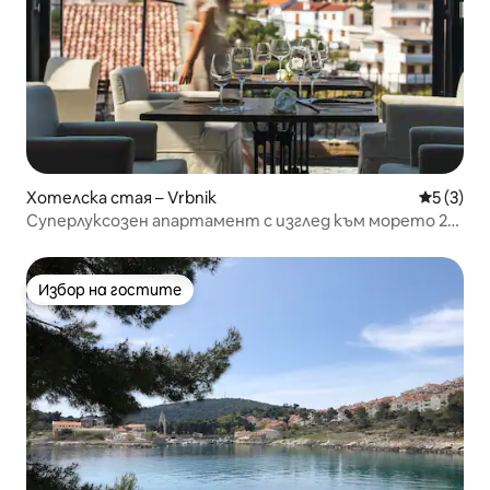
Хотелска стая – Vrbnik
Средна о
5 (3)
Суперлуксозен апартамент с изглед към морето 2
възрастни + 2 деца
Избор на гостите
Избор на гостите