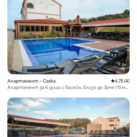
Апартамент – Caska
Средна оцен
4,75 (4)
Апартамент за 6 души с басейн, близо до Зрче (15 м
пеша)