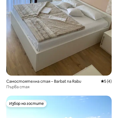
Самостоятелна стая – Barbat na Rabu
Средна о
5 (4)
Първа стая
Избор на гостите
Избор на гостите