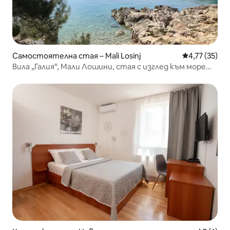
Самостоятелна стая – Mali Losinj
Средна оценк
4,77 (35)
Вила „Галия“, Мали Лошини, стая с изглед към морето
2