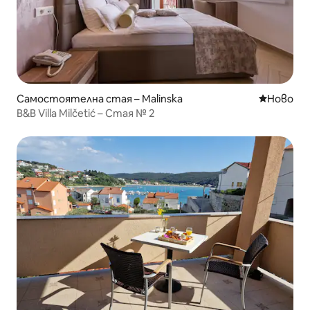
Самостоятелна стая – Malinska
Ново мяс
Ново
B&B Villa Milčetić – Стая № 2