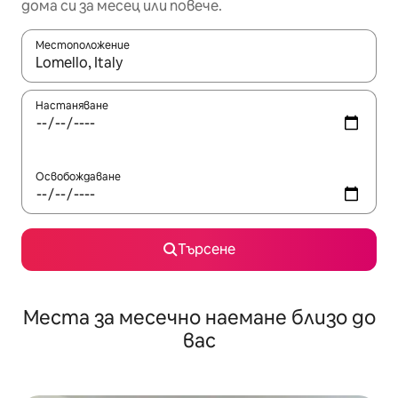
дома си за месец или повече.
Местоположение
Когато резултатите се покажат, използвайте клавишите 
Настаняване
Освобождаване
Търсене
Места за месечно наемане близо до
вас