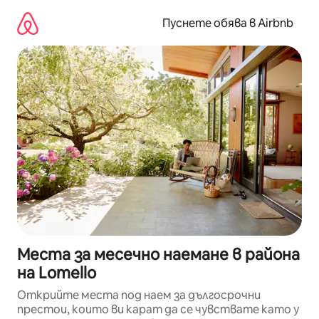
Пропускане
към
Пуснете обява в Airbnb
съдържанието
Места за месечно наемане в района
на Lomello
Открийте места под наем за дългосрочни
престои, които ви карат да се чувствате като у