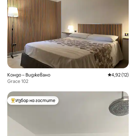
Кондо – Виджевано
Средна оценк
4,92 (12)
Grace 102
Избор на гостите
Най-популярен избор на гостите