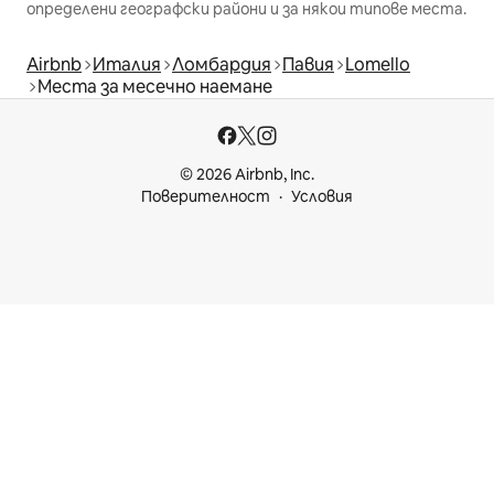
определени географски райони и за някои типове места.
Airbnb
Италия
Ломбардия
Павия
Lomello
Места за месечно наемане
© 2026 Airbnb, Inc.
Поверителност
Условия