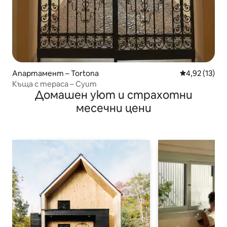
Апартамент – Tortona
Средна оценк
4,92 (13)
Къща с тераса – Суит
Домашен уют и страхотни
месечни цени