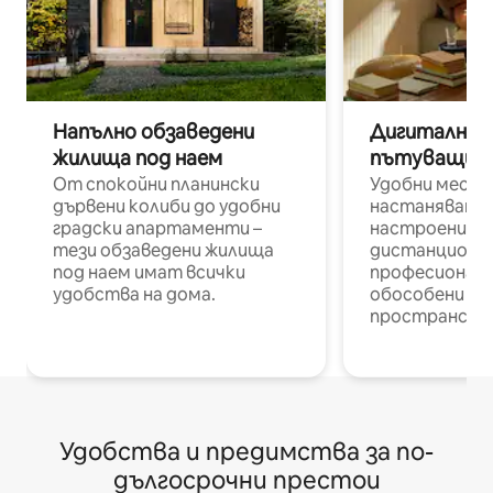
Напълно обзаведени
Дигитални н
жилища под наем
пътуващи п
От спокойни планински
Удобни места
дървени колиби до удобни
настаняване 
градски апартаменти –
настроени и
тези обзаведени жилища
дистанционн
под наем имат всички
професионалис
удобства на дома.
обособени р
пространств
Удобства и предимства за по-
дългосрочни престои