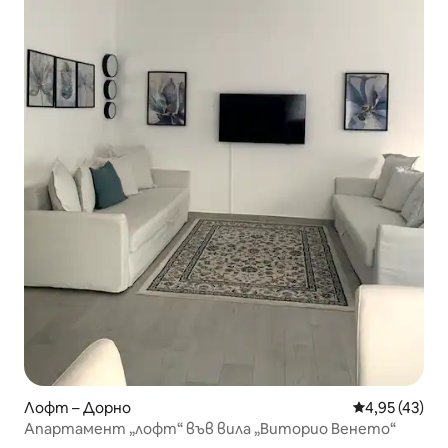
Лофт – Дорно
Средна оценк
4,95 (43)
Апартамент „лофт“ във вила „Виторио Венето“