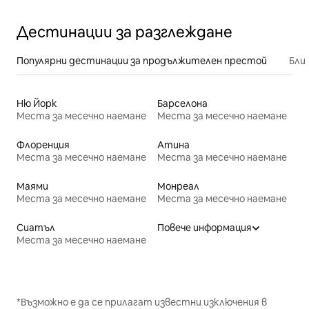
Дестинации за разглеждане
Популярни дестинации за продължителен престой
Бли
Ню Йорк
Барселона
Места за месечно наемане
Места за месечно наемане
Флоренция
Атина
Места за месечно наемане
Места за месечно наемане
Маями
Монреал
Места за месечно наемане
Места за месечно наемане
Сиатъл
Повече информация
Места за месечно наемане
*Възможно е да се прилагат известни изключения в