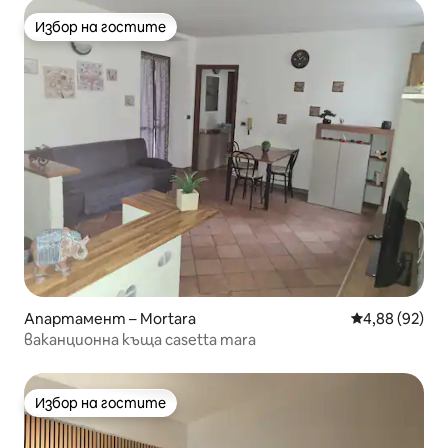
Избор на гостите
Избор на гостите
Апартамент – Mortara
Средна оценк
4,88 (92)
ваканционна къща casetta mara
Избор на гостите
Избор на гостите