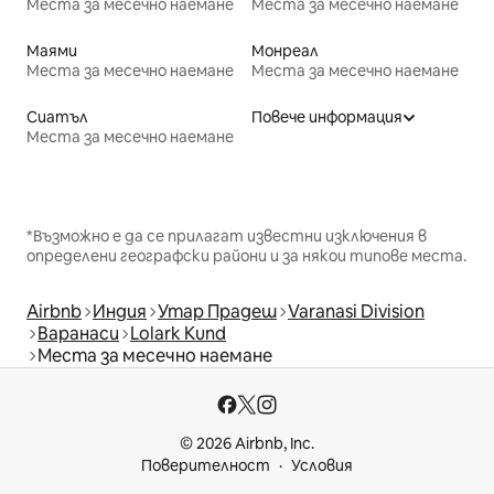
Места за месечно наемане
Места за месечно наемане
Маями
Монреал
Места за месечно наемане
Места за месечно наемане
Сиатъл
Повече информация
Места за месечно наемане
*Възможно е да се прилагат известни изключения в
определени географски райони и за някои типове места.
Airbnb
Индия
Утар Прадеш
Varanasi Division
Варанаси
Lolark Kund
Места за месечно наемане
© 2026 Airbnb, Inc.
Поверителност
Условия