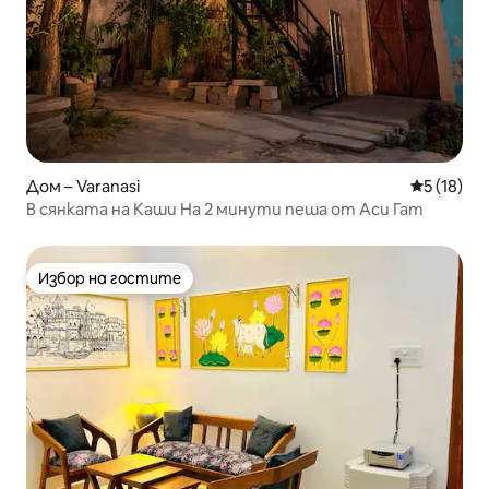
Дом – Varanasi
Средна оц
5 (18)
В сянката на Каши На 2 минути пеша от Аси Гат
Избор на гостите
Избор на гостите