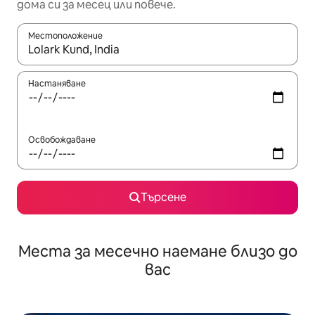
дома си за месец или повече.
Местоположение
Когато резултатите се покажат, използвайте клавишите 
Настаняване
Освобождаване
Търсене
Места за месечно наемане близо до
вас