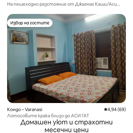
На пешеходно разстояние от Джагмаг Каши/Аси
Гат
Избор на гостите
Избор на гостите
Кондо – Varanasi
Средна оценк
4,94 (69)
Лотосовите крака близо до АСИ ГАТ
Домашен уют и страхотни
месечни цени