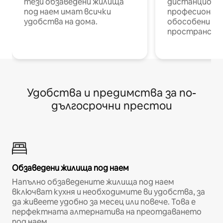
тези обзаведени жилища
дистанционн
под наем имат всички
професионалис
удобства на дома.
обособени р
пространств
Удобства и предимства за по-
дългосрочни престои
Обзаведени жилища под наем
Напълно обзаведените жилища под наем
включват кухня и необходимите ви удобства, за
да живеете удобно за месец или повече. Това е
перфектната алтернатива на преотдаването
под наем.