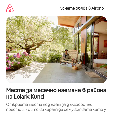
Пропускане
към
Пуснете обява в Airbnb
съдържанието
Места за месечно наемане в района
на Lolark Kund
Открийте места под наем за дългосрочни
престои, които ви карат да се чувствате като у