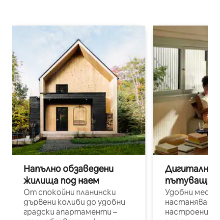
Напълно обзаведени
Дигитални н
жилища под наем
пътуващи п
От спокойни планински
Удобни места
дървени колиби до удобни
настаняване 
градски апартаменти –
настроени и