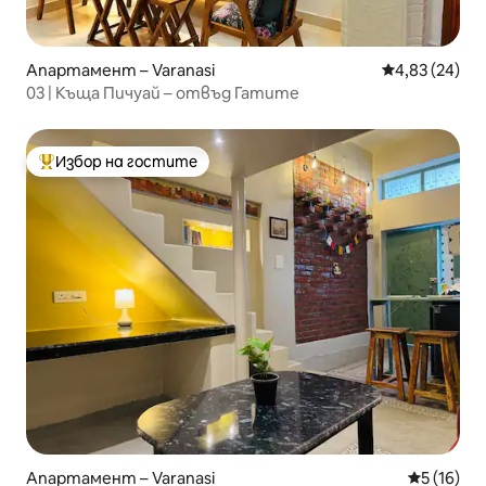
Апартамент – Varanasi
Средна оценк
4,83 (24)
03 | Къща Пичуай – отвъд Гатите
Избор на гостите
Най-популярен избор на гостите
Апартамент – Varanasi
Средна оц
5 (16)