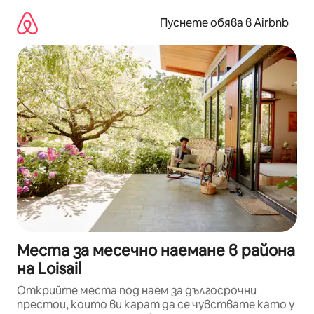
Пропускане
към
Пуснете обява в Airbnb
съдържанието
Места за месечно наемане в района
на Loisail
Открийте места под наем за дългосрочни
престои, които ви карат да се чувствате като у