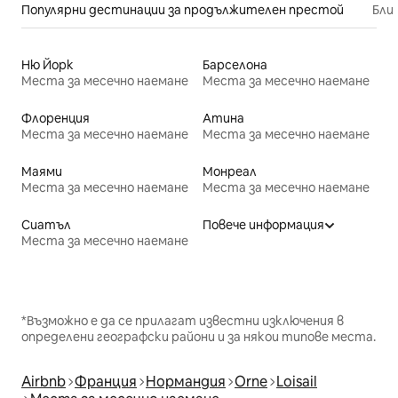
Популярни дестинации за продължителен престой
Бли
Ню Йорк
Барселона
Места за месечно наемане
Места за месечно наемане
Флоренция
Атина
Места за месечно наемане
Места за месечно наемане
Маями
Монреал
Места за месечно наемане
Места за месечно наемане
Сиатъл
Повече информация
Места за месечно наемане
*Възможно е да се прилагат известни изключения в
определени географски райони и за някои типове места.
Airbnb
Франция
Нормандия
Orne
Loisail