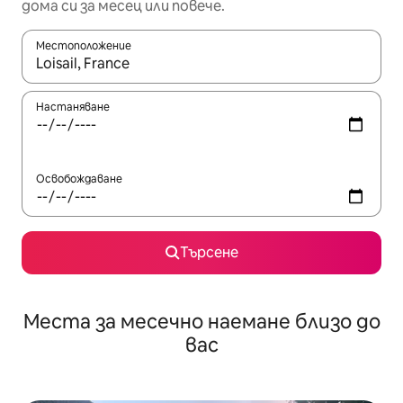
дома си за месец или повече.
Местоположение
Когато резултатите се покажат, използвайте клавишите 
Настаняване
Освобождаване
Търсене
Места за месечно наемане близо до
вас