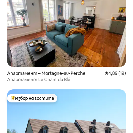
Апартамент – Mortagne-au-Perche
Средна оценк
4,89 (19)
Апартамент Le Chant du Blé
Избор на гостите
Най-популярен избор на гостите