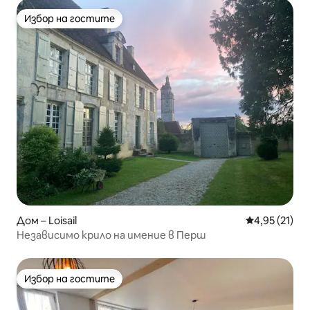
Избор на гостите
Избор на гостите
Дом – Loisail
Средна оценк
4,95 (21)
Независимо крило на имение в Перш
Избор на гостите
Избор на гостите