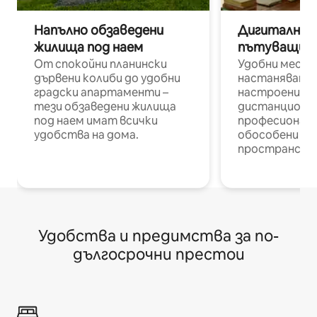
Напълно обзаведени
Дигитални н
жилища под наем
пътуващи п
От спокойни планински
Удобни места
дървени колиби до удобни
настаняване 
градски апартаменти –
настроени и
тези обзаведени жилища
дистанционн
под наем имат всички
професионалис
удобства на дома.
обособени р
пространств
Удобства и предимства за по-
дългосрочни престои