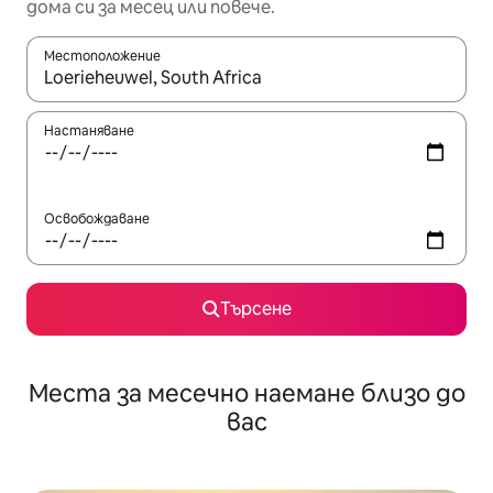
дома си за месец или повече.
Местоположение
Когато резултатите се покажат, използвайте клавишите 
Настаняване
Освобождаване
Търсене
Места за месечно наемане близо до
вас