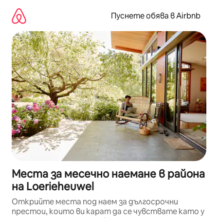
Пропускане
към
Пуснете обява в Airbnb
съдържанието
Места за месечно наемане в района
на Loerieheuwel
Открийте места под наем за дългосрочни
престои, които ви карат да се чувствате като у