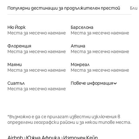
Популярни дестинации за продължителен престой
Бли
Ню Йорк
Барселона
Места за месечно наемане
Места за месечно наемане
Флоренция
Атина
Места за месечно наемане
Места за месечно наемане
Маями
Монреал
Места за месечно наемане
Места за месечно наемане
Сиатъл
Повече информация
Места за месечно наемане
*Възможно е да се прилагат известни изключения в
определени географски райони и за някои типове места.
Airbnb
Южна Африка
Източен Кейп