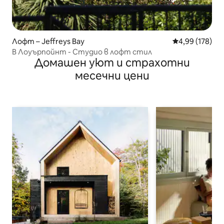
Лофт – Jeffreys Bay
Средна оценка
4,99 (178)
В Лоуърпойнт - Студио в лофт стил
Домашен уют и страхотни
месечни цени