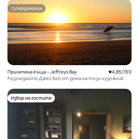
Супердомакин
Супердомакин
Прилепена къща – Jeffreys Bay
Средна оценка
4,85 (151)
Разгледайте Джей Бей от дома на този художник
Избор на гостите
Избор на гостите