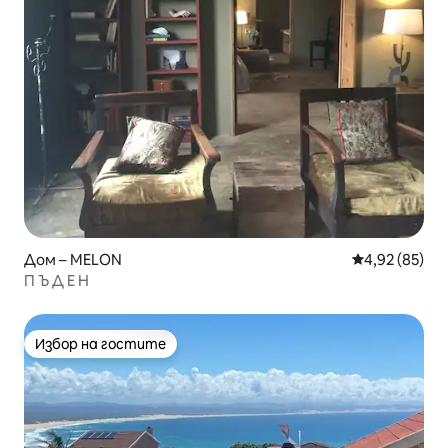
Дом – MELON
Средна оценк
4,92 (85)
П Ъ Д Е Н
Избор на гостите
Избор на гостите