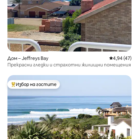
Дом – Jeffreys Bay
Средна оценк
4,94 (47)
Прекрасни гледки и страхотни жилищни помещения
Избор на гостите
Най-популярен избор на гостите