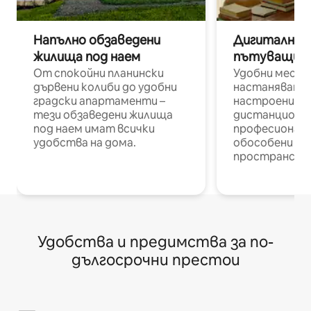
Напълно обзаведени
Дигитални н
жилища под наем
пътуващи п
От спокойни планински
Удобни места
дървени колиби до удобни
настаняване 
градски апартаменти –
настроени и
тези обзаведени жилища
дистанционн
под наем имат всички
професионалис
удобства на дома.
обособени р
пространств
Удобства и предимства за по-
дългосрочни престои