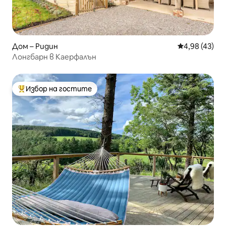
Дом – Ридин
Средна оценк
4,98 (43)
Лонгбарн в Каерфалън
Избор на гостите
Най-популярен избор на гостите