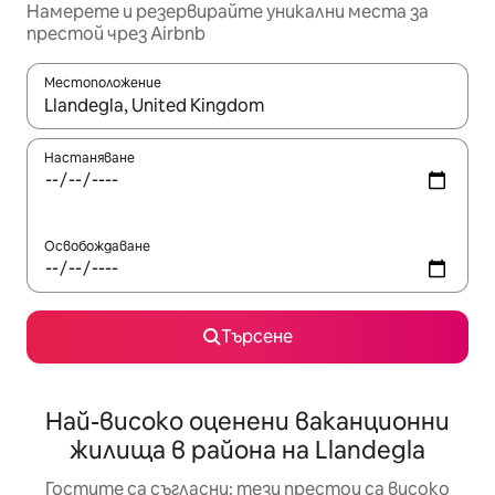
Намерете и резервирайте уникални места за
престой чрез Airbnb
Местоположение
Когато резултатите се покажат, използвайте клавишите 
Настаняване
Освобождаване
Търсене
Най-високо оценени ваканционни
жилища в района на Llandegla
Гостите са съгласни: тези престои са високо