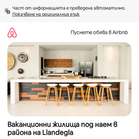
Пропускане
Част от информацията е преведена автоматично. 
към
Показване на оригиналния език
съдържанието
Пуснете обява в Airbnb
Ваканционни жилища под наем в
района на Llandegla