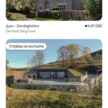
Дом – Denbighshire
Средна оценк
4,97 (88)
Derwen Deg Fawr
Избор на гостите
Най-популярен избор на гостите