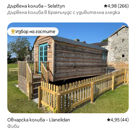
Дървена колиба – Selattyn
Средна оценка
4,98 (266)
Дървена колиба в Брамълудс с удивителна гледка
Избор на гостите
Най-популярен избор на гостите
Овчарска колиба – Llanelidan
Средна оценк
4,95 (44)
Фиби