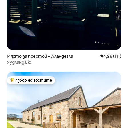
Място за престой – Лландегла
Средна оценка
4,96 (111)
Уудланд Вю
Избор на гостите
Най-популярен избор на гостите