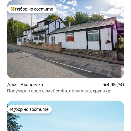
Избор на гостите
Най-популярен избор на гостите
Дом – Лландегла
Средна оценк
4,95 (74)
Популярно сред семейства, приятели, групи до
десет души
Избор на гостите
Избор на гостите