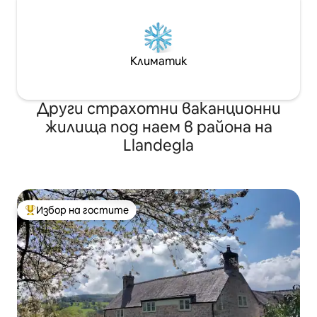
Климатик
Други страхотни ваканционни
жилища под наем в района на
Llandegla
Избор на гостите
Най-популярен избор на гостите