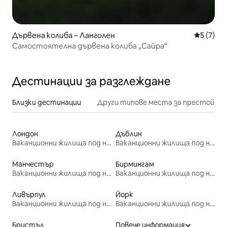
Дървена колиба – Ланголен
Средна о
5 (7)
Самостоятелна дървена колиба „Сайра“
Дестинации за разглеждане
Близки дестинации
Други типове места за престой
Лондон
Дъблин
Ваканционни жилища под наем
Ваканционни жилища под наем
Манчестър
Бирмингам
Ваканционни жилища под наем
Ваканционни жилища под наем
Ливърпул
Йорк
Ваканционни жилища под наем
Ваканционни жилища под наем
Бристъл
Повече информация