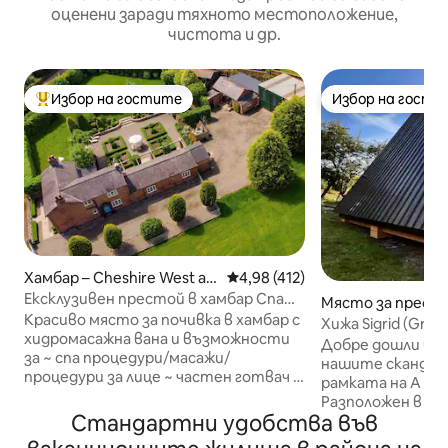
оценени заради тяхното местоположение,
чистота и др.
Избор на гостите
Избор на гости
Най-популярен избор на гостите
Избор на гости
Хамбар – Cheshire West an
Средна оценка: 4,98 от 5, 41
4,98 (412)
d Chester
Ексклузивен престой в хамбар Спа
Място за престо
процедури и главен готвач на място
Красиво място за почивка в хамбар с
e-celyn
Хижа Sigrid (Graig
хидромасажна вана и възможности
Добре дошли в Si
за ~ спа процедури/масажи/
нашите скандина
процедури за лице ~ частен готвач ~
рамката на A тук
пилатес, йога, зумба Идеално за
Разположен в кр
двойки, семейства/групи на
Стандартни удобства във
Кливд район с и
територията на историческата
природна красот