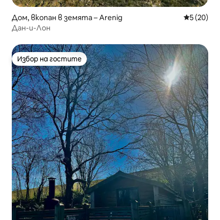
Дом, вкопан в земята – Arenig
Средна оц
5 (20)
Дан-и-Лон
Избор на гостите
Избор на гостите