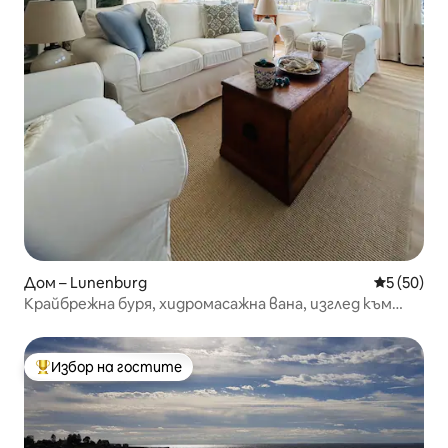
Дом – Lunenburg
Средна оц
5 (50)
Крайбрежна буря, хидромасажна вана, изглед към
океана, сини скали
Избор на гостите
Най-популярен избор на гостите