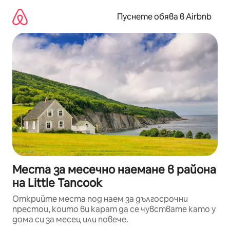
Пропускане
към
Пуснете обява в Airbnb
съдържанието
Места за месечно наемане в района
на Little Tancook
Открийте места под наем за дългосрочни
престои, които ви карат да се чувствате като у
дома си за месец или повече.