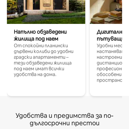
Напълно обзаведени
Дигитални н
жилища под наем
пътуващи п
От спокойни планински
Удобни места
дървени колиби до удобни
настаняване 
градски апартаменти –
настроени и
тези обзаведени жилища
дистанционн
под наем имат всички
професионалис
удобства на дома.
обособени р
пространств
Удобства и предимства за по-
дългосрочни престои