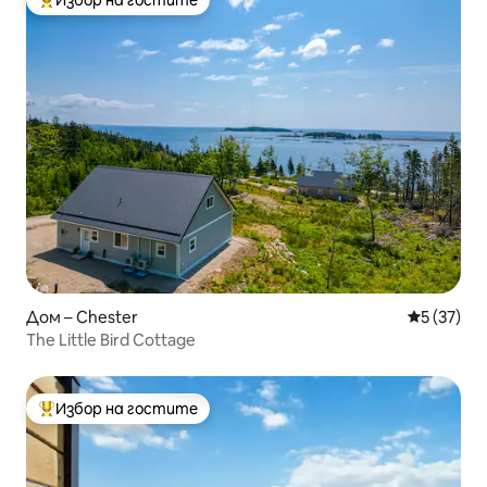
Избор на гостите
Най-популярен избор на гостите
Дом – Chester
Средна оц
5 (37)
The Little Bird Cottage
Избор на гостите
Най-популярен избор на гостите