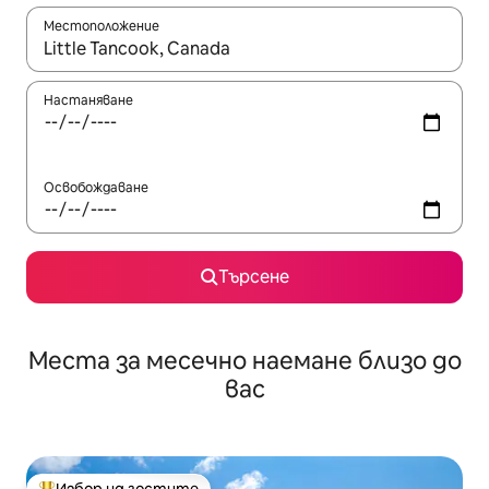
Местоположение
Когато резултатите се покажат, използвайте клавишите 
Настаняване
Освобождаване
Търсене
Места за месечно наемане близо до
вас