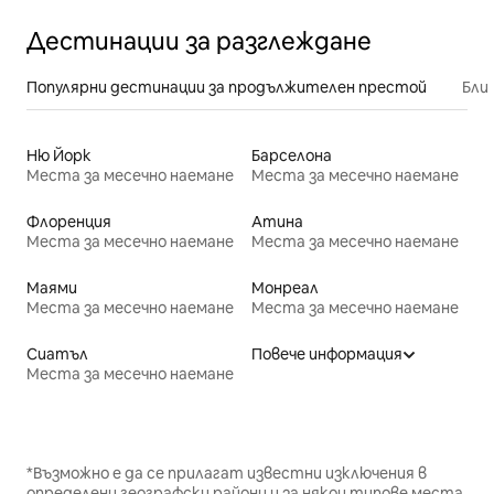
Дестинации за разглеждане
Популярни дестинации за продължителен престой
Бли
Ню Йорк
Барселона
Места за месечно наемане
Места за месечно наемане
Флоренция
Атина
Места за месечно наемане
Места за месечно наемане
Маями
Монреал
Места за месечно наемане
Места за месечно наемане
Сиатъл
Повече информация
Места за месечно наемане
*Възможно е да се прилагат известни изключения в
определени географски райони и за някои типове места.