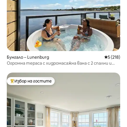
Бунгало – Lunenburg
Средна оце
5 (218)
Огромна тераса с хидромасажна вана с 2 спални и
барбекю с 2 бани с изглед към океана №4
Избор на гостите
Най-популярен избор на гостите