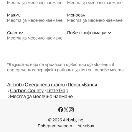
Места за месечно наемане
Места за месечно наемане
Маями
Монреал
Места за месечно наемане
Места за месечно наемане
Сиатъл
Повече информация
Места за месечно наемане
*Възможно е да се прилагат известни изключения в
определени географски райони и за някои типове места.
Airbnb
Съединени щати
Пенсилвания
Carbon County
Little Gap
Места за месечно наемане
© 2026 Airbnb, Inc.
Поверителност
Условия