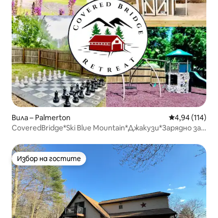
Вила – Palmerton
Средна оценка
4,94 (114)
CoveredBridge*Ski Blue Mountain*Джакузи*Зарядно за
електромобили
Избор на гостите
Избор на гостите