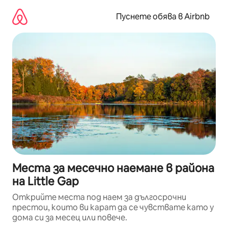
Пропускане
към
Пуснете обява в Airbnb
съдържанието
Места за месечно наемане в района
на Little Gap
Открийте места под наем за дългосрочни
престои, които ви карат да се чувствате като у
дома си за месец или повече.