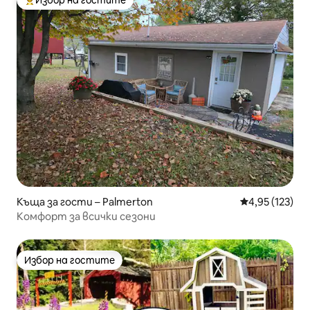
Избор на гостите
Най-популярен избор на гостите
Къща за гости – Palmerton
Средна оценка
4,95 (123)
Комфорт за всички сезони
Избор на гостите
Избор на гостите