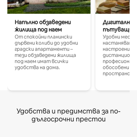
Напълно обзаведени
Дигитални н
жилища под наем
пътуващи п
От спокойни планински
Удобни места
дървени колиби до удобни
настаняване 
градски апартаменти –
настроени и
тези обзаведени жилища
дистанционн
под наем имат всички
професионалис
удобства на дома.
обособени р
пространств
Удобства и предимства за по-
дългосрочни престои