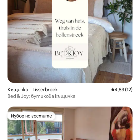
Къщичка – Lisserbroek
Средна оценк
4,83 (12)
Bed & Joy: бутикова къщичка
Избор на гостите
Избор на гостите