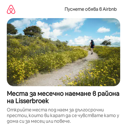
Пропускане
към
Пуснете обява в Airbnb
съдържанието
Места за месечно наемане в района
на Lisserbroek
Открийте места под наем за дългосрочни
престои, които ви карат да се чувствате като у
дома си за месец или повече.