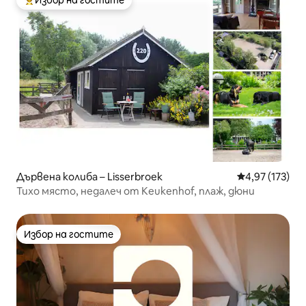
Избор на гостите
Най-популярен избор на гостите
Дървена колиба – Lisserbroek
Средна оценка
4,97 (173)
Тихо място, недалеч от Keukenhof, плаж, дюни
Избор на гостите
Избор на гостите