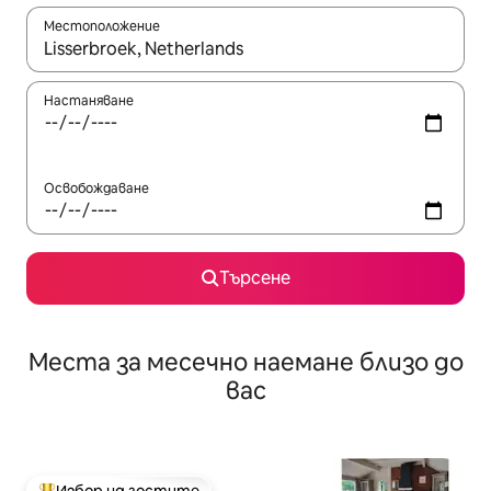
Местоположение
Когато резултатите се покажат, използвайте клавишите 
Настаняване
Освобождаване
Търсене
Места за месечно наемане близо до
вас