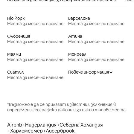
Ню Йорк
Барселона
Места за месечно наемане
Места за месечно наемане
Флоренция
Атина
Места за месечно наемане
Места за месечно наемане
Маями
Монреал
Места за месечно наемане
Места за месечно наемане
Сиатъл
Повече информация
Места за месечно наемане
*Възможно е да се прилагат известни изключения в
определени географски райони и за някои типове места.
Airbnb
Нидерландия
Северна Холандия
Харлемермер
Лисерброок