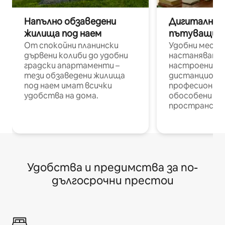
Напълно обзаведени
Дигитални н
жилища под наем
пътуващи п
От спокойни планински
Удобни места
дървени колиби до удобни
настаняване 
градски апартаменти –
настроени и
тези обзаведени жилища
дистанционн
под наем имат всички
професионалис
удобства на дома.
обособени р
пространств
Удобства и предимства за по-
дългосрочни престои