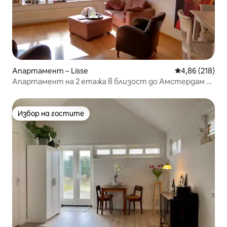
Апартамент – Lisse
Средна оценка
4,86 (218)
Апартамент на 2 етажа в близост до Амстердам и
плажа
Избор на гостите
Избор на гостите