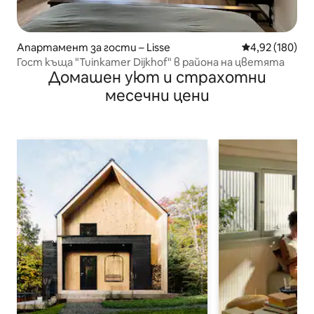
Апартамент за гости – Lisse
Средна оценка
4,92 (180)
Гост къща "Tuinkamer Dijkhof" в района на цветята
Домашен уют и страхотни
месечни цени