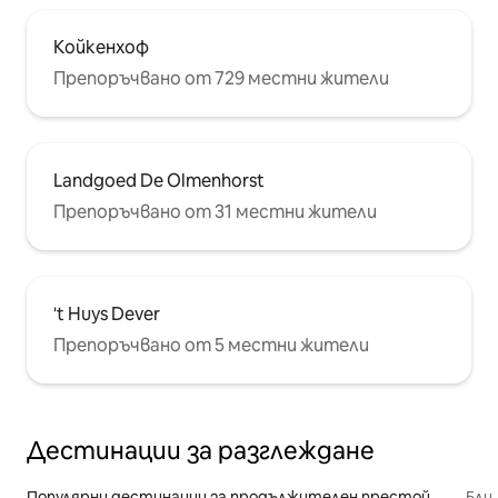
Койкенхоф
Препоръчвано от 729 местни жители
Landgoed De Olmenhorst
Препоръчвано от 31 местни жители
't Huys Dever
Препоръчвано от 5 местни жители
Дестинации за разглеждане
Популярни дестинации за продължителен престой
Бли