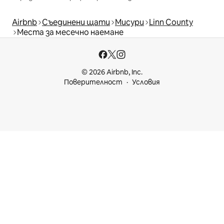
Airbnb
Съединени щати
Мисури
Linn County
Места за месечно наемане
© 2026 Airbnb, Inc.
Поверителност
Условия