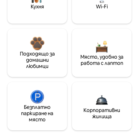
Кухня
Wi-Fi
Подходящо за
Място, удобно за
домашни
работа с лаптоп
любимци
Безплатно
Корпоративни
паркиране на
жилища
място