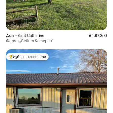
Дом – Saint Catharine
Средна оценк
4,87 (68)
Ферма „Сейнт Катерин“
Избор на гостите
Най-популярен избор на гостите