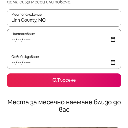
дома си за месец или повече.
Местоположение
Когато резултатите се покажат, използвайте клавишите 
Настаняване
Освобождаване
Търсене
Места за месечно наемане близо до
вас