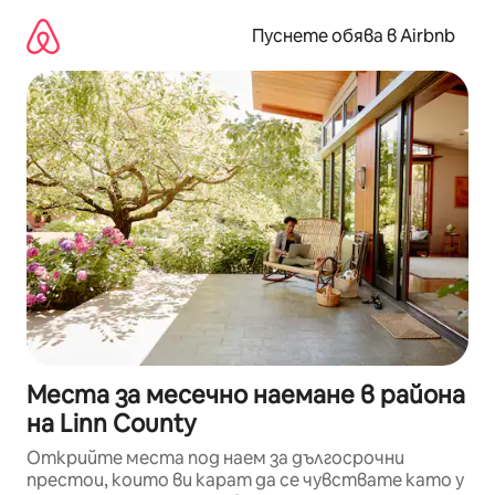
Пропускане
към
Пуснете обява в Airbnb
съдържанието
Места за месечно наемане в района
на Linn County
Открийте места под наем за дългосрочни
престои, които ви карат да се чувствате като у