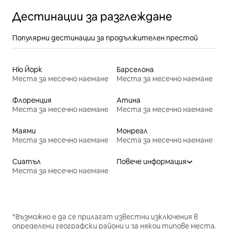
Дестинации за разглеждане
Популярни дестинации за продължителен престой
Ню Йорк
Барселона
Места за месечно наемане
Места за месечно наемане
Флоренция
Атина
Места за месечно наемане
Места за месечно наемане
Маями
Монреал
Места за месечно наемане
Места за месечно наемане
Сиатъл
Повече информация
Места за месечно наемане
*Възможно е да се прилагат известни изключения в
определени географски райони и за някои типове места.