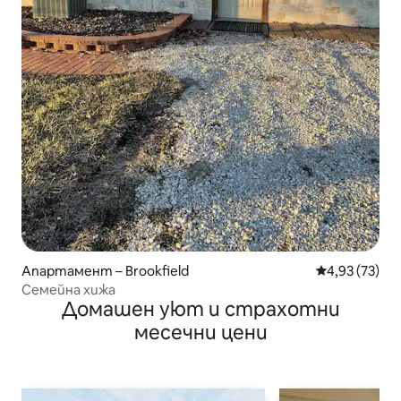
Апартамент – Brookfield
Средна оценк
4,93 (73)
Семейна хижа
Домашен уют и страхотни
месечни цени