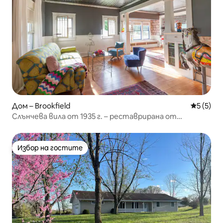
Дом – Brookfield
Средна о
5 (5)
Слънчева вила от 1935 г. – реставрирана от
дизайнер
Избор на гостите
Избор на гостите