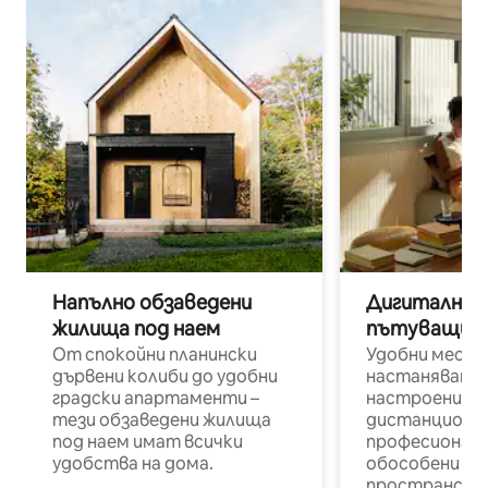
Напълно обзаведени
Дигитални н
жилища под наем
пътуващи п
От спокойни планински
Удобни места
дървени колиби до удобни
настаняване 
градски апартаменти –
настроени и
тези обзаведени жилища
дистанционн
под наем имат всички
професионалис
удобства на дома.
обособени р
пространств