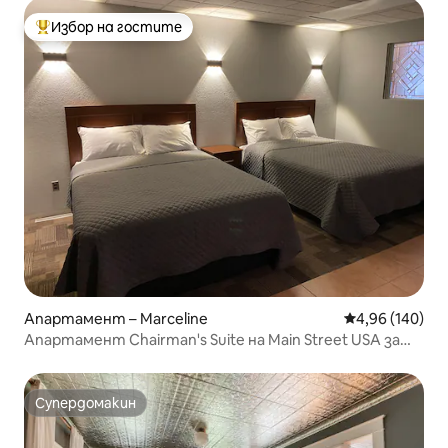
Избор на гостите
Най-популярен избор на гостите
Апартамент – Marceline
Средна оценка
4,96 (140)
Апартамент Chairman's Suite на Main Street USA за
4 души
Супердомакин
Супердомакин