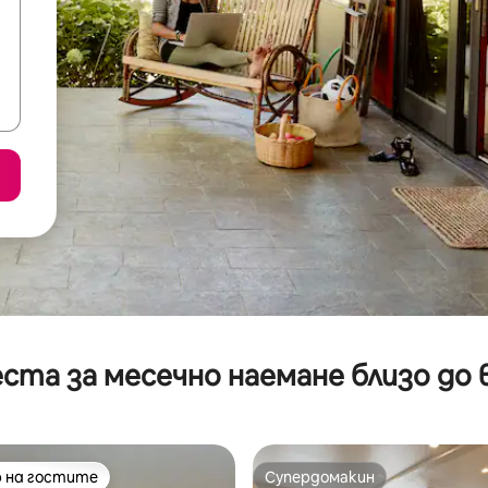
ста за месечно наемане близо до 
 на гостите
Супердомакин
улярен избор на гостите
Супердомакин