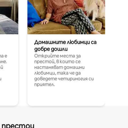
Домашните любимци са
добре дошли
а е
Открийте места за
не.
престой, в които се
ай
настаняват домашни
любимци, така че да
и
доведете четириногия си
приятел.
и престои