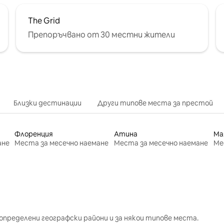
The Grid
Препоръчвано от 30 местни жители
Близки дестинации
Други типове места за престой
Флоренция
Атина
Ма
ане
Места за месечно наемане
Места за месечно наемане
Ме
определени географски райони и за някои типове места.