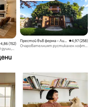
Престой във ферма – Лин
Средна оценка: 4,97 
4,97 (258)
редна оценка: 4,86 от 5, 152 отзива
4,86 (152)
дън
Очарователният рустикален лофт
 души,
във Wadley Farms
цени