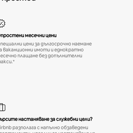
простени месечни цени
пециални цени за дългосрочно наемане
а ваканционни имоти и еднократно
есечно плащане без допълнителни
акси.*
ърсите настаняване за служебни цели?
irbnb разполага с напълно обзаведени