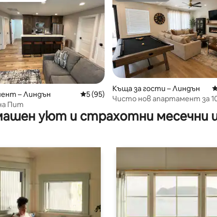
т 5, 198 отзива
Къща за гости – Линдън
С
ент – Линдън
Средна оценка: 5 от 5, 95 отзива
5 (95)
Чисто нов апартамент за 10
на Пит
ИДЕАЛЕН окръг Юта
ашен уют и страхотни месечни 