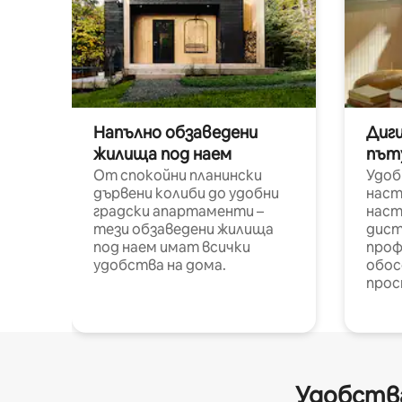
Напълно обзаведени
Диг
жилища под наем
път
От спокойни планински
Удоб
дървени колиби до удобни
наст
градски апартаменти –
наст
тези обзаведени жилища
дист
под наем имат всички
проф
удобства на дома.
обос
прос
Удобства