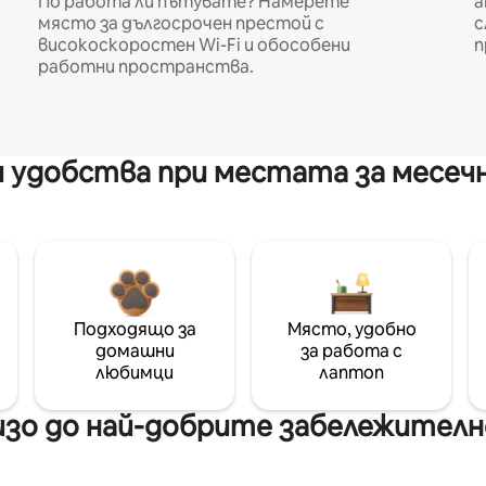
По работа ли пътувате? Намерете
а
място за дългосрочен престой с
с
високоскоростен Wi-Fi и обособени
п
работни пространства.
 удобства при местата за месеч
Подходящо за
Място, удобно
домашни
за работа с
любимци
лаптоп
зо до най-добрите забележителн