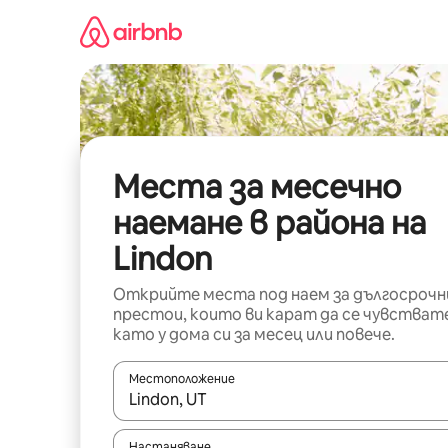
Пропускане
към
съдържанието
Места за месечно
наемане в района на
Lindon
Открийте места под наем за дългосрочн
престои, които ви карат да се чувстват
като у дома си за месец или повече.
Местоположение
Когато резултатите се покажат, използвайт
Настаняване