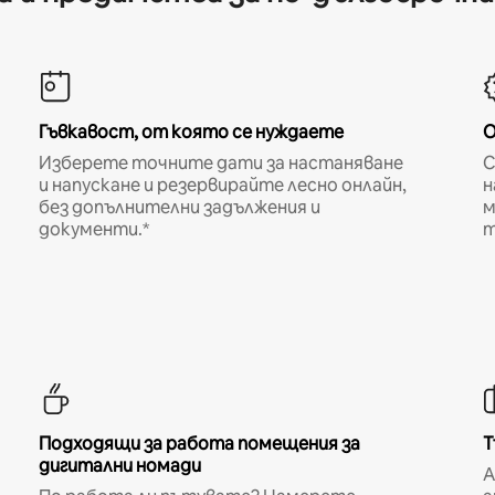
Гъвкавост, от която се нуждаете
О
Изберете точните дати за настаняване
С
и напускане и резервирайте лесно онлайн,
н
без допълнителни задължения и
м
документи.*
т
Подходящи за работа помещения за
Т
дигитални номади
A