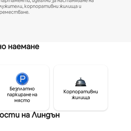
партаменти, идеални за настаняване на
лужители, корпоративни жилища и
реместване.
но наемане
Безплатно
Корпоративни
паркиране на
жилища
място
ости на Линдън