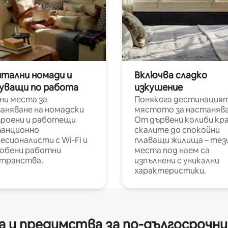
итални номади и
Включва сладко
уващи по работа
изкушение
ни места за
Понякога дестинацият
аняване на номадски
мястото за настанява
роени и работещи
От дървени колиби кр
анционно
скалите до спокойни
есионалисти с Wi-Fi и
плаващи жилища – тез
обени работни
места под наем са
транства.
изпълнени с уникални
характеристики.
 и предимства за по-дългосрочн