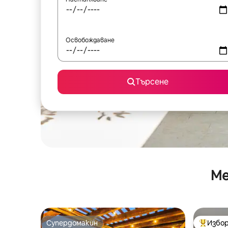
Освобождаване
Търсене
Ме
Супердомакин
Избор
Супердомакин
Най-поп