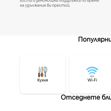
гости и денонощна поддръжка по време
на удължения ви престой.
Популярни
Кухня
Wi-Fi
Отседнете бли