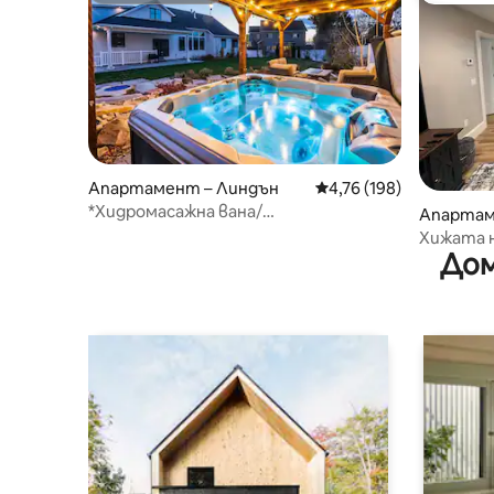
Апартамент – Линдън
Средна оценка: 4,76 о
4,76 (198)
*Хидромасажна вана/
Апартам
огнище*Модерен апартамент за
Хижата 
гости с 2 спални|6 спални
Дом