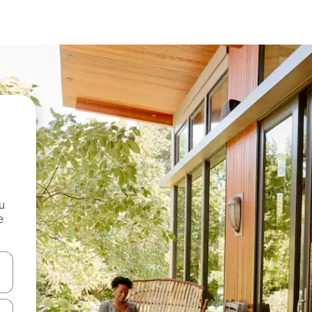
и
е
е клавишите със стрелки нагоре и надолу или навигирайте с д