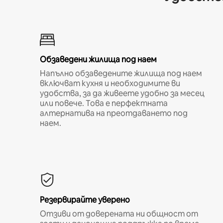
Обзаведени жилища под наем
Напълно обзаведените жилища под наем
включват кухня и необходимите ви
удобства, за да живеете удобно за месец
или повече. Това е перфектната
алтернатива на преотдаването под
наем.
Резервирайте уверено
Отзиви от доверената ни общност от