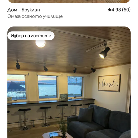
Дом – Бруклин
Средна оценк
4,98 (60)
Омагьосаното училище
Избор на гостите
Избор на гостите