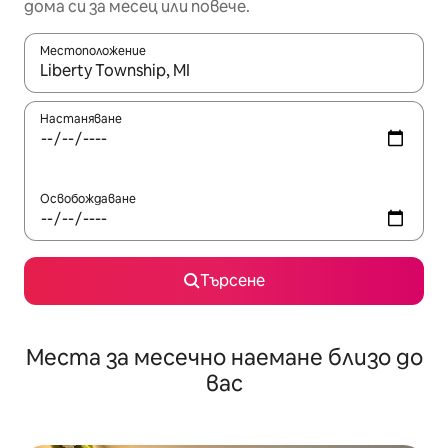
дома си за месец или повече.
Местоположение
Когато резултатите се покажат, използвайте клавишите 
Настаняване
Освобождаване
Търсене
Места за месечно наемане близо до
вас