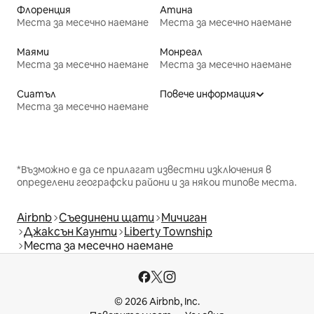
Флоренция
Атина
Места за месечно наемане
Места за месечно наемане
Маями
Монреал
Места за месечно наемане
Места за месечно наемане
Сиатъл
Повече информация
Места за месечно наемане
*Възможно е да се прилагат известни изключения в
определени географски райони и за някои типове места.
Airbnb
Съединени щати
Мичиган
Джаксън Каунти
Liberty Township
Места за месечно наемане
© 2026 Airbnb, Inc.