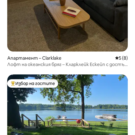
Апартамент – Clarklake
Средна о
5 (8)
Лофт на океанския бряг – Кларклейк Ескейп с достъп
до езерото
Избор на гостите
Най-популярен избор на гостите