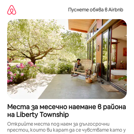
Пропускане
към
Пуснете обява в Airbnb
съдържанието
Места за месечно наемане в района
на Liberty Township
Открийте места под наем за дългосрочни
престои, които ви карат да се чувствате като у