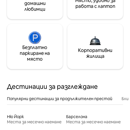
Място, удобно за
домашни
работа с лаптоп
любимци
Безплатно
Корпоративни
паркиране на
жилища
място
Дестинации за разглеждане
Популярни дестинации за продължителен престой
Бли
Ню Йорк
Барселона
Места за месечно наемане
Места за месечно наемане