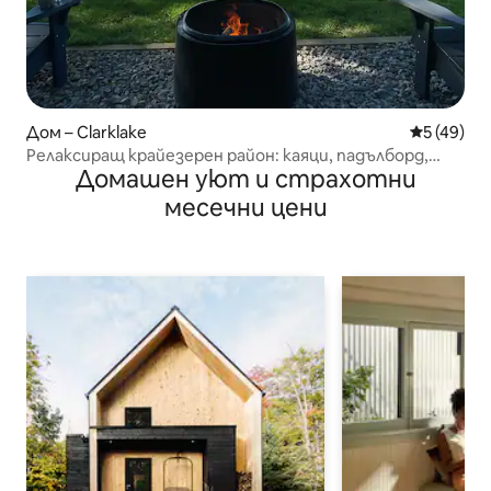
Дом – Clarklake
Средна оц
5 (49)
Релаксиращ крайезерен район: каяци, падълборд,
Домашен уют и страхотни
риболов!
месечни цени