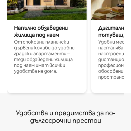
Напълно обзаведени
Дигитални н
жилища под наем
пътуващи п
От спокойни планински
Удобни места
дървени колиби до удобни
настаняване 
градски апартаменти –
настроени и
тези обзаведени жилища
дистанционн
под наем имат всички
професионалис
удобства на дома.
обособени р
пространств
Удобства и предимства за по-
дългосрочни престои