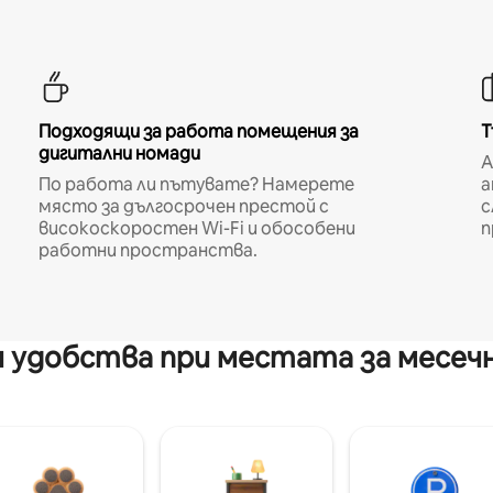
Подходящи за работа помещения за
Т
дигитални номади
A
По работа ли пътувате? Намерете
а
място за дългосрочен престой с
с
високоскоростен Wi-Fi и обособени
п
работни пространства.
 удобства при местата за месеч