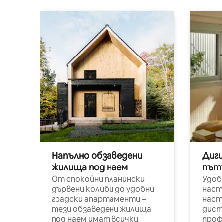
Напълно обзаведени
Диг
жилища под наем
път
От спокойни планински
Удоб
дървени колиби до удобни
наст
градски апартаменти –
наст
тези обзаведени жилища
дист
под наем имат всички
проф