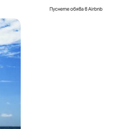
Пуснете обява в Airbnb
окосване или плъзгане.