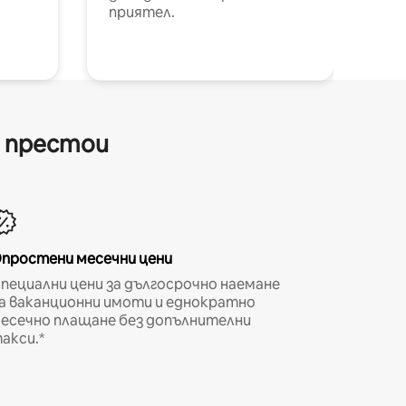
приятел.
и престои
простени месечни цени
пециални цени за дългосрочно наемане
а ваканционни имоти и еднократно
есечно плащане без допълнителни
акси.*