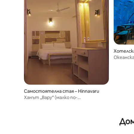
Хотелска
Океанска
Хуравал
Самостоятелна стая – Hinnavaru
Ханът „Вару“ (малко по-
гостоприемен)
Дом