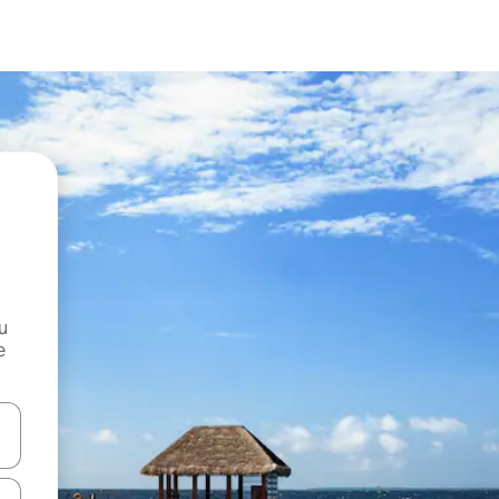
и
е
е клавишите със стрелки нагоре и надолу или навигирайте с д