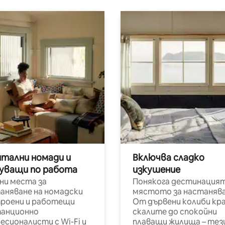
итални номади и
Включва сладко
уващи по работа
изкушение
ни места за
Понякога дестинацият
аняване на номадски
мястото за настанява
роени и работещи
От дървени колиби кр
анционно
скалите до спокойни
есионалисти с Wi-Fi и
плаващи жилища – тез