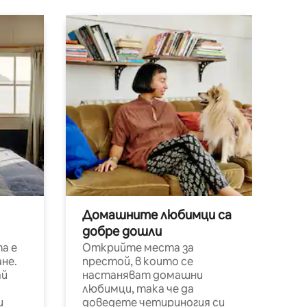
Домашните любимци са
добре дошли
а е
Открийте места за
не.
престой, в които се
ай
настаняват домашни
любимци, така че да
и
доведете четириногия си