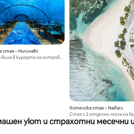
 стая – Huruvalhi
 вила в курорта на остров
и на Малдивите
Хотелска стая – Naifaru
Стая с 2 отделни легла на бр
ашен уют и страхотни месечни 
местен остров