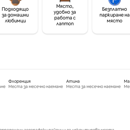
Място,
Подходящо
Безплатно
удобно за
за домашни
паркиране на
работа с
любимци
място
лаптоп
Флоренция
Атина
Ма
ане
Места за месечно наемане
Места за месечно наемане
Ме
определени географски райони и за някои типове места.