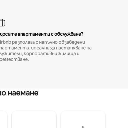
ърсите апартаменти с обслужване?
irbnb разполага с напълно обзаведени
партаменти, идеални за настаняване на
лужители, корпоративни жилища и
реместване.
но наемане