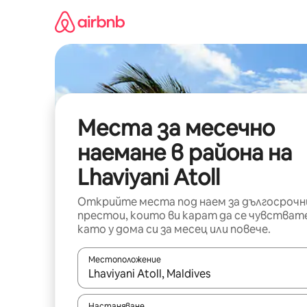
Пропускане
към
съдържанието
Места за месечно
наемане в района на
Lhaviyani Atoll
Открийте места под наем за дългосрочн
престои, които ви карат да се чувстват
като у дома си за месец или повече.
Местоположение
Когато резултатите се покажат, използвайт
Настаняване