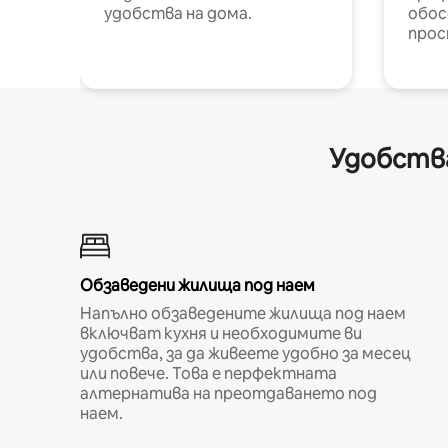
удобства на дома.
обос
прос
Удобства
Обзаведени жилища под наем
Напълно обзаведените жилища под наем
включват кухня и необходимите ви
удобства, за да живеете удобно за месец
или повече. Това е перфектната
алтернатива на преотдаването под
наем.