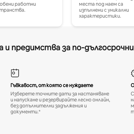
обени работни
места под наем са
транства.
изпълнени с уникални
характеристики.
 и предимства за по-дългосрочн
Гъвкавост, от която се нуждаете
О
Изберете точните дати за настаняване
С
и напускане и резервирайте лесно онлайн,
н
без допълнителни задължения и
м
документи.*
т