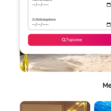
Освобождаване
Търсене
Ме