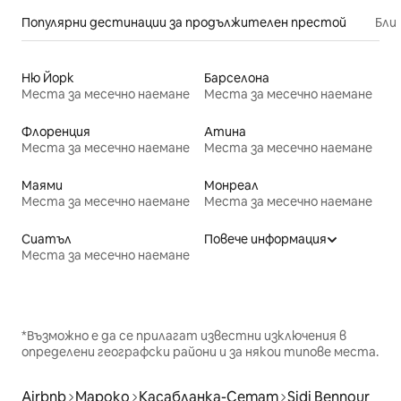
Популярни дестинации за продължителен престой
Бли
Ню Йорк
Барселона
Места за месечно наемане
Места за месечно наемане
Флоренция
Атина
Места за месечно наемане
Места за месечно наемане
Маями
Монреал
Места за месечно наемане
Места за месечно наемане
Сиатъл
Повече информация
Места за месечно наемане
*Възможно е да се прилагат известни изключения в
определени географски райони и за някои типове места.
Airbnb
Мароко
Касабланка-Сетат
Sidi Bennour