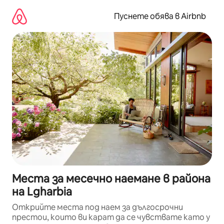
Пропускане
към
Пуснете обява в Airbnb
съдържанието
Места за месечно наемане в района
на Lgharbia
Открийте места под наем за дългосрочни
престои, които ви карат да се чувствате като у