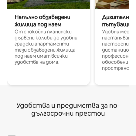
Напълно обзаведени
Дигитални н
жилища под наем
пътуващи п
От спокойни планински
Удобни места
дървени колиби до удобни
настаняване 
градски апартаменти –
настроени и
тези обзаведени жилища
дистанционн
под наем имат всички
професионалис
удобства на дома.
обособени р
пространств
Удобства и предимства за по-
дългосрочни престои