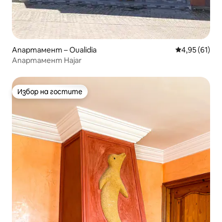
Апартамент – Oualidia
Средна оценк
4,95 (61)
Апартамент Hajar
Избор на гостите
Избор на гостите