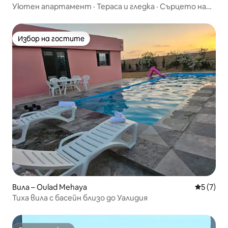
Уютен апартамент · Тераса и гледка · Сърцето на
Уалидия
Избор на гостите
Избор на гостите
Вила – Oulad Mehaya
Средна о
5 (7)
Тиха вила с басейн близо до Уалидия