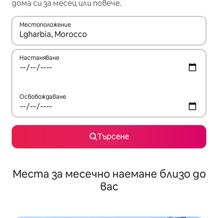
дома си за месец или повече.
Местоположение
Когато резултатите се покажат, използвайте клавишите 
Настаняване
Освобождаване
Търсене
Места за месечно наемане близо до
вас