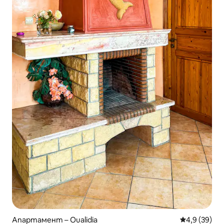
Апартамент – Oualidia
Средна оцен
4,9 (39)