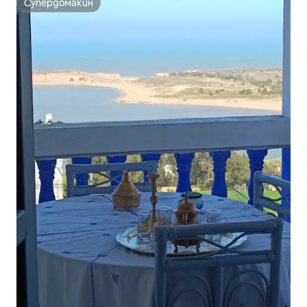
Супердомакин
Супердомакин