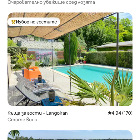
Очарователно убежище сред лозята
Избор на гостите
Най-популярен избор на гостите
Къща за гости – Langoiran
Средна оценка
4,94 (170)
Стоте вина