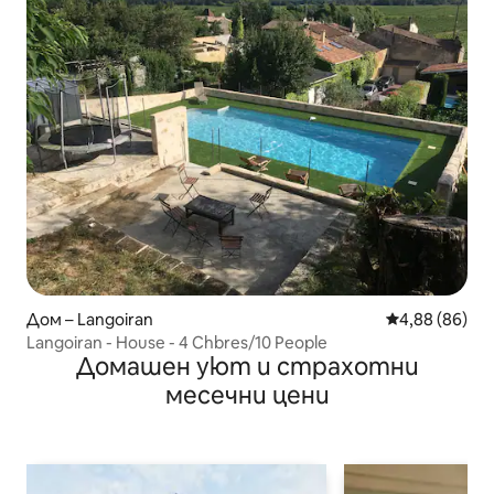
Дом – Langoiran
Средна оценк
4,88 (86)
Langoiran - House - 4 Chbres/10 People
Домашен уют и страхотни
месечни цени