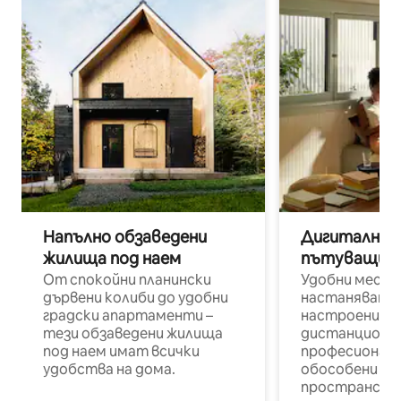
Напълно обзаведени
Дигитални н
жилища под наем
пътуващи п
От спокойни планински
Удобни места
дървени колиби до удобни
настаняване 
градски апартаменти –
настроени и
тези обзаведени жилища
дистанционн
под наем имат всички
професионалис
удобства на дома.
обособени р
пространств