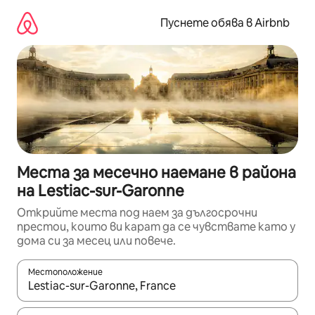
Пропускане
към
Пуснете обява в Airbnb
съдържанието
Места за месечно наемане в района
на Lestiac-sur-Garonne
Открийте места под наем за дългосрочни
престои, които ви карат да се чувствате като у
дома си за месец или повече.
Местоположение
Когато резултатите се покажат, използвайте клавишите 