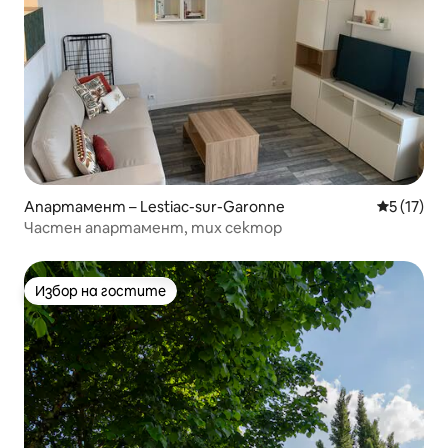
Апартамент – Lestiac-sur-Garonne
Средна оц
5 (17)
Частен апартамент, тих сектор
Избор на гостите
Избор на гостите