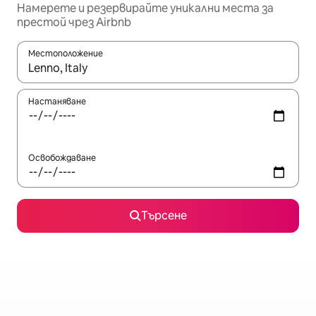
Намерете и резервирайте уникални места за
престой чрез Airbnb
Местоположение
Когато резултатите се покажат, използвайте клавишите 
Настаняване
Освобождаване
Търсене