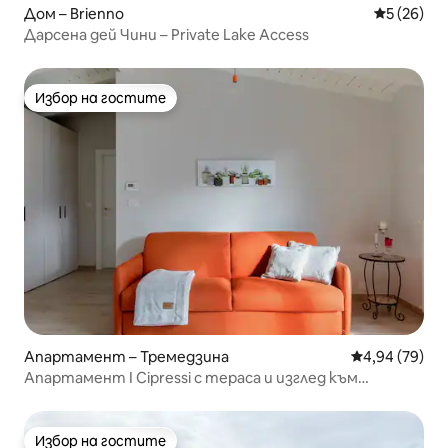
Дом – Brienno
Средна оц
5 (26)
Дарсена дей Чини – Private Lake Access
Избор на гостите
Избор на гостите
Апартамент – Тремедзина
Средна оценк
4,94 (79)
Апартамент I Cipressi с тераса и изглед към
езерото
Избор на гостите