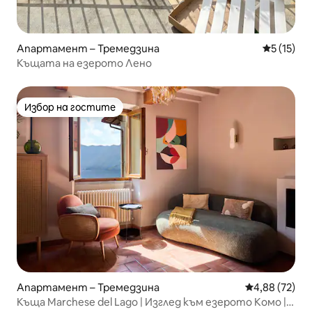
Апартамент – Тремедзина
Средна оц
5 (15)
Къщата на езерото Лено
Избор на гостите
Избор на гостите
Апартамент – Тремедзина
Средна оценк
4,88 (72)
Къща Marchese del Lago | Изглед към езерото Комо |