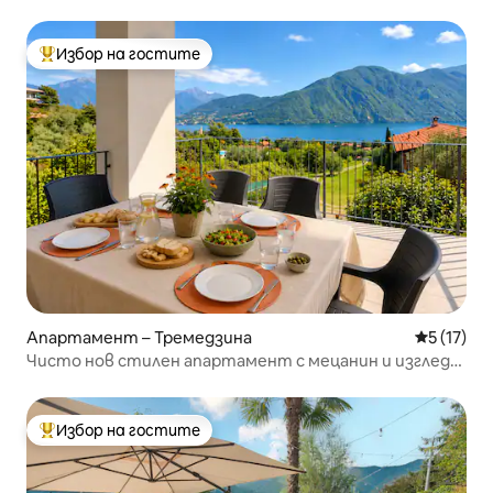
Тишина
Избор на гостите
Най-популярен избор на гостите
Апартамент – Тремедзина
Средна оц
5 (17)
Чисто нов стилен апартамент с мецанин и изглед
към езерото
Избор на гостите
Най-популярен избор на гостите