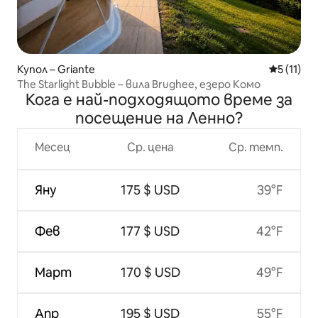
Купол – Griante
Средна оц
5 (11)
The Starlight Bubble – вила Brughee, езеро Комо
Кога е най-подходящото време за
посещение на Ленно?
Месец
Ср. цена
Ср. темп.
Яну
175 $ USD
39°F
Фев
177 $ USD
42°F
Март
170 $ USD
49°F
Апр
195 $ USD
55°F