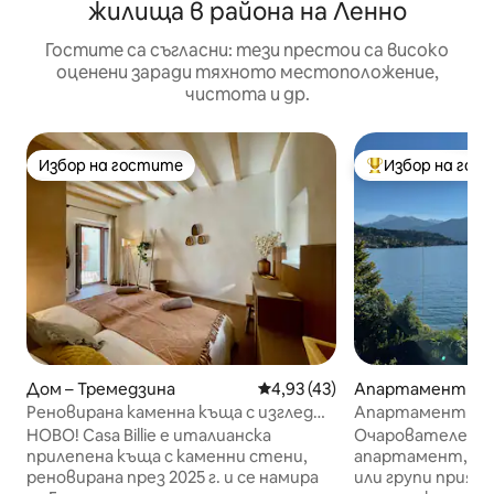
жилища в района на Ленно
Гостите са съгласни: тези престои са високо
оценени заради тяхното местоположение,
чистота и др.
Избор на гостите
Избор на гос
Избор на гостите
Най-популярен 
Дом – Тремедзина
Средна оценка: 4,93 от 5, 4
4,93 (43)
Апартамент – Т
Реновирана каменна къща с изглед
Апартамент с из
към езерото Комо
езерото
НОВО! Casa Billie е италианска
Очарователен и
прилепена къща с каменни стени,
апартамент, ид
реновирана през 2025 г. и се намира
или групи прият