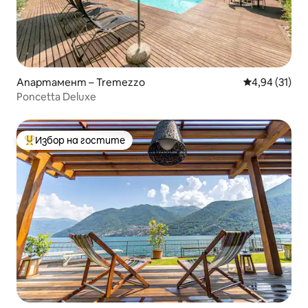
Апартамент – Tremezzo
Средна оценк
4,94 (31)
Poncetta Deluxe
Избор на гостите
Най-популярен избор на гостите