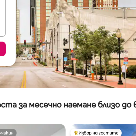
ста за месечно наемане близо до 
омакин
Избор на гостите
омакин
Най-популярен избор на гос