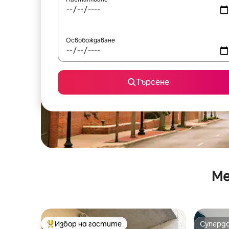
Освобождаване
Търсене
Ме
Избор на гостите
Суперд
Най-популярен избор на гостите
Суперд