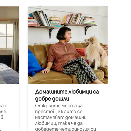
Домашните любимци са
добре дошли
а е
Открийте места за
не.
престой, в които се
ай
настаняват домашни
любимци, така че да
и
доведете четириногия си