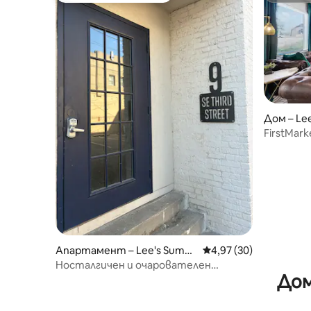
Дом – Le
FirstMark
центъра
Апартамент – Lee's Summi
Средна оценка: 4,97 
4,97 (30)
t
Носталгичен и очарователен
Дом
апартамент с вътрешен двор на
покрива