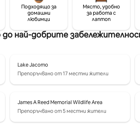
Подходящо за
Място, удобно
домашни
за работа с
любимци
лаптоп
 до най-добрите забележителнос
Lake Jacomo
Препоръчвано от 17 местни жители
James A Reed Memorial Wildlife Area
Препоръчвано от 5 местни жители