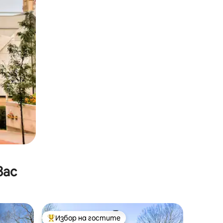
вас
Избор на гостите
тите
Най-популярен избор на гостите