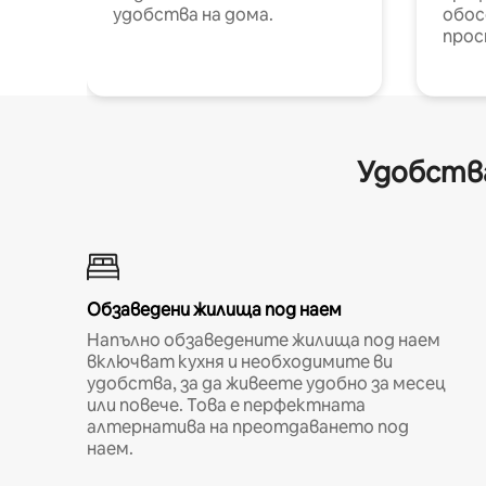
удобства на дома.
обос
прос
Удобства
Обзаведени жилища под наем
Напълно обзаведените жилища под наем
включват кухня и необходимите ви
удобства, за да живеете удобно за месец
или повече. Това е перфектната
алтернатива на преотдаването под
наем.