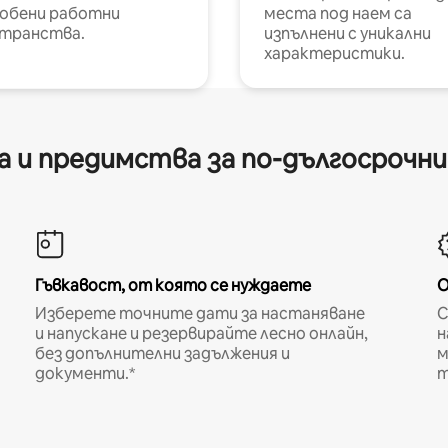
обени работни
места под наем са
транства.
изпълнени с уникални
характеристики.
 и предимства за по-дългосрочн
Гъвкавост, от която се нуждаете
О
Изберете точните дати за настаняване
С
и напускане и резервирайте лесно онлайн,
н
без допълнителни задължения и
м
документи.*
т