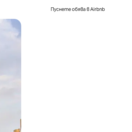
Пуснете обява в Airbnb
окосване или плъзгане.