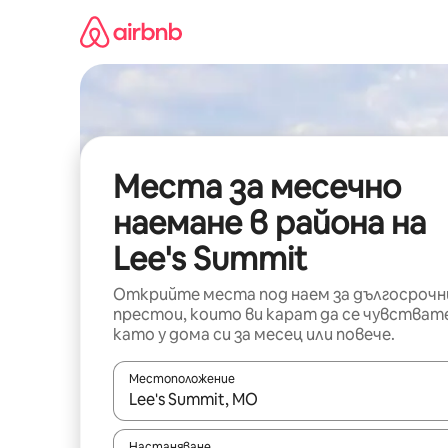
Пропускане
към
съдържанието
Места за месечно
наемане в района на
Lee's Summit
Открийте места под наем за дългосрочн
престои, които ви карат да се чувстват
като у дома си за месец или повече.
Местоположение
Когато резултатите се покажат, използвайт
Настаняване