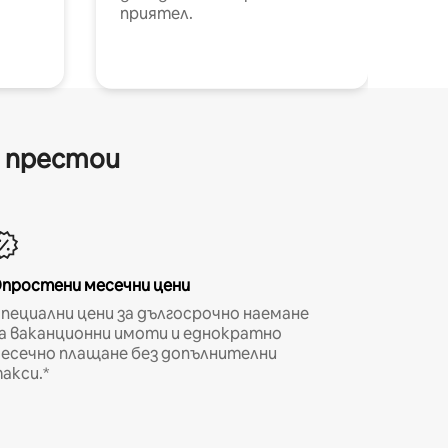
приятел.
и престои
простени месечни цени
пециални цени за дългосрочно наемане
а ваканционни имоти и еднократно
есечно плащане без допълнителни
акси.*