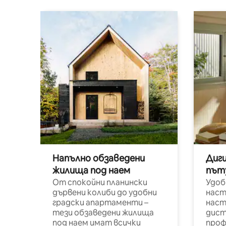
Напълно обзаведени
Диг
жилища под наем
път
От спокойни планински
Удоб
дървени колиби до удобни
наст
градски апартаменти –
наст
тези обзаведени жилища
дист
под наем имат всички
проф