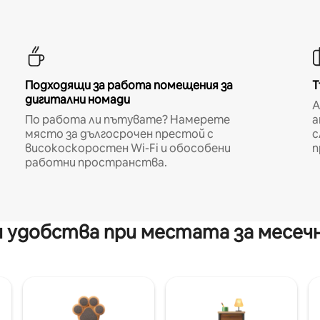
Подходящи за работа помещения за
Т
дигитални номади
A
По работа ли пътувате? Намерете
а
място за дългосрочен престой с
с
високоскоростен Wi-Fi и обособени
п
работни пространства.
 удобства при местата за месеч