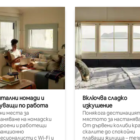
итални номади и
Включва сладко
уващи по работа
изкушение
ни места за
Понякога дестинацият
аняване на номадски
мястото за настанява
роени и работещи
От дървени колиби кр
анционно
скалите до спокойни
есионалисти с Wi-Fi и
плаващи жилища – тез