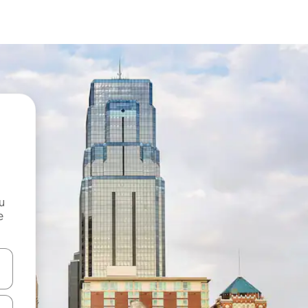
и
е
е клавишите със стрелки нагоре и надолу или навигирайте с д