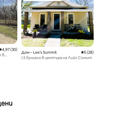
Средна оценка: 4,97 от 5, 30 отзива
4,97 (30)
Дом – Lee's Summit
Средна оценка: 5
5 (28)
 в
LS бунгало в центъра на Лийс Съмит
цени