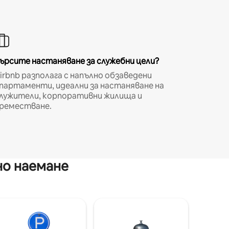
ърсите настаняване за служебни цели?
irbnb разполага с напълно обзаведени
партаменти, идеални за настаняване на
лужители, корпоративни жилища и
реместване.
но наемане